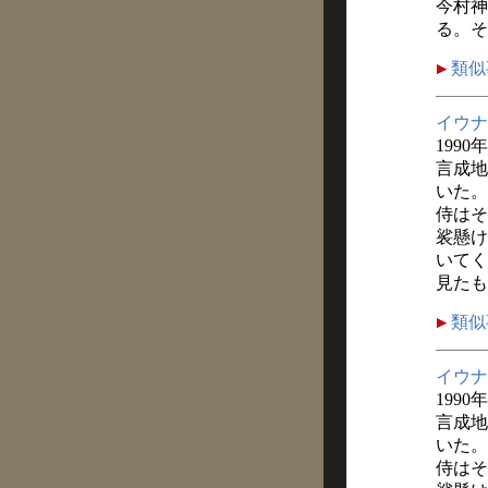
今村神
る。そ
類似
イウナ
1990
言成地
いた。
侍はそ
裟懸け
いてく
見たも
類似
イウナ
1990
言成地
いた。
侍はそ