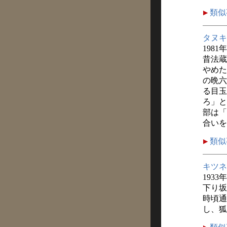
類似
タヌキ
1981
昔法蔵
やめた
の晩六
る目玉
ろ」と
部は「
合いを
類似
キツネ
1933
下り坂
時頃通
し、狐