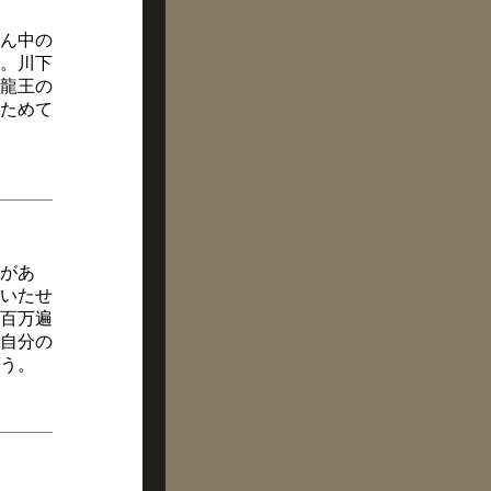
ん中の
。川下
龍王の
ためて
があ
いたせ
百万遍
自分の
う。