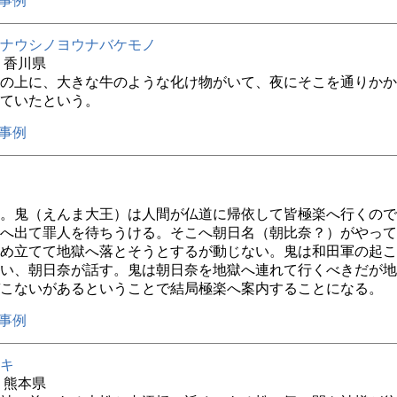
事例
ナウシノヨウナバケモノ
年 香川県
の上に、大きな牛のような化け物がいて、夜にそこを通りかか
ていたという。
事例
。鬼（えんま大王）は人間が仏道に帰依して皆極楽へ行くので
へ出て罪人を待ちうける。そこへ朝日名（朝比奈？）がやって
め立てて地獄へ落とそうとするが動じない。鬼は和田軍の起こ
い、朝日奈が話す。鬼は朝日奈を地獄へ連れて行くべきだが地
こないがあるということで結局極楽へ案内することになる。
事例
キ
年 熊本県