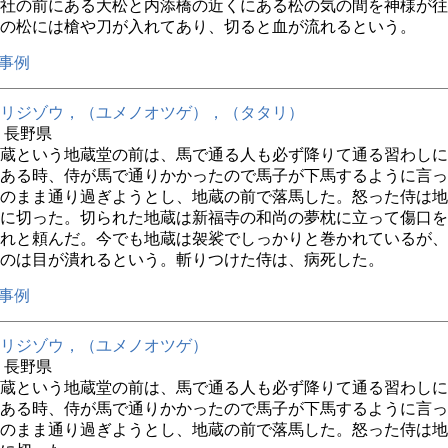
社の前にある大松と内添橋の近くにある松の気の間を神様が往
の松には槍や刀が入れてあり、切ると血が流れるという。
事例
リジゾウ，（ユメノオツゲ），（タタリ）
年 長野県
蔵という地蔵堂の前は、馬で通る人も必ず降りて通る習わしに
ある時、侍が馬で通りかかったので馬子が下馬するように言っ
のまま通り過ぎようとし、地蔵の前で落馬した。怒った侍は地
に切った。切られた地蔵は新福寺の和尚の夢枕に立って傷口を
れと頼んだ。今でも地蔵は袈裟でしっかりと巻かれているが、
のは目が潰れるという。斬りつけた侍は、病死した。
事例
リジゾウ，（ユメノオツゲ）
年 長野県
蔵という地蔵堂の前は、馬で通る人も必ず降りて通る習わしに
ある時、侍が馬で通りかかったので馬子が下馬するように言っ
のまま通り過ぎようとし、地蔵の前で落馬した。怒った侍は地