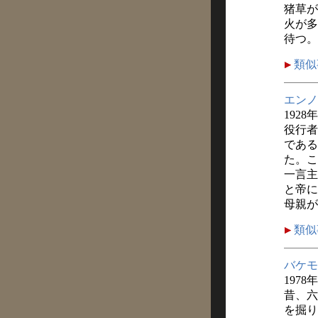
猪草が
火が多
待つ。
類似
エンノ
1928
役行者
である
た。こ
一言主
と帝に
母親が
類似
バケモ
1978
昔、六
を掘り