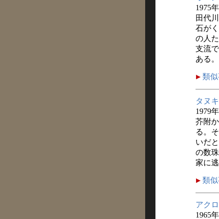
1975
田代川
石がく
の人た
支流で
ある。
類似
タヌキ
1979
芥附か
る。そ
いだと
の数珠
家に逃
類似
アクロ
1965