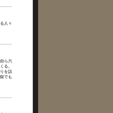
る人々
自ら六
くる。
りを話
獄でも