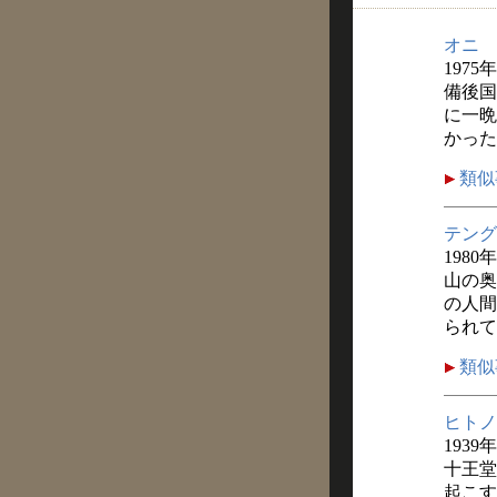
オニ
1975
備後国
に一晩
かった
類似
テング
1980年
山の奥
の人間
られて
類似
ヒトノ
1939
十王堂
起こす