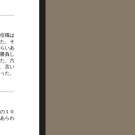
住職は
た。そ
らいあ
勝負し
た。六
、言い
った。
の１０
あらわ