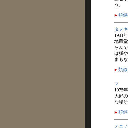
う。
類似
タヌキ
1931
地蔵堂
らんで
は狐や
まもな
類似
マ
1975
大野の
な場所
類似
オニノ