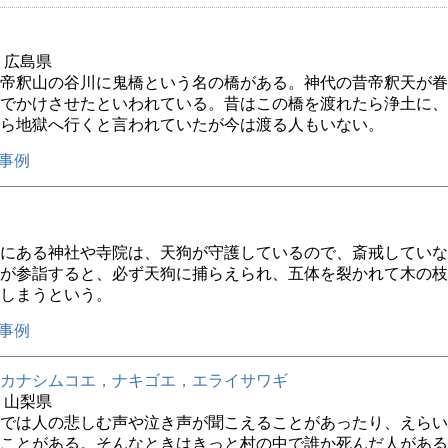
年 広島県
帝釈山の谷川に鬼橋という名の橋がある。神代の昔帝釈天が眷
でかけさせたといわれている。昔はこの橋を渡れたら浄土に、
ら地獄へ行くと言われていたが今は渡る人もいない。
事例
にある神社や寺院は、天狗が守護しているので、斎戒していな
が参詣すると、必ず天狗に捕らえられ、五体を裂かれて木の枝
しまうという。
事例
カナシムコエ，ナキゴエ，エライサワギ
年 山梨県
では人の悲しむ声や泣き声が聞こえることがあったり、えらい
ことがある。そんなときはきっと村の中で誰か死んだ人がある