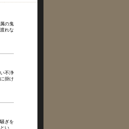
属の鬼
渡れな
い不浄
に掛け
騒ぎを
とい