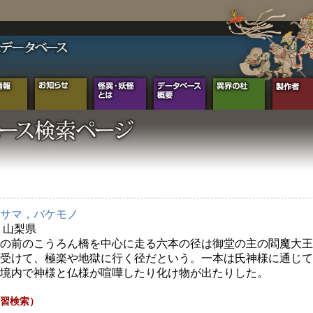
サマ，バケモノ
年 山梨県
の前のこうろん橋を中心に走る六本の径は御堂の主の閻魔大王
受けて、極楽や地獄に行く径だという。一本は氏神様に通じて
境内で神様と仏様が喧嘩したり化け物が出たりした。
習検索）