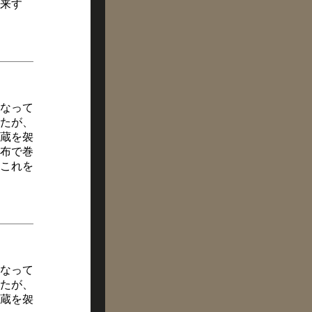
来す
なって
たが、
蔵を袈
布で巻
これを
なって
たが、
蔵を袈