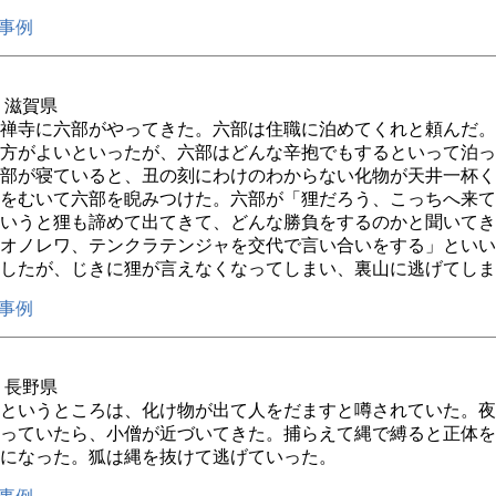
事例
年 滋賀県
禅寺に六部がやってきた。六部は住職に泊めてくれと頼んだ。
方がよいといったが、六部はどんな辛抱でもするといって泊っ
部が寝ていると、丑の刻にわけのわからない化物が天井一杯く
をむいて六部を睨みつけた。六部が「狸だろう、こっちへ来て
いうと狸も諦めて出てきて、どんな勝負をするのかと聞いてき
オノレワ、テンクラテンジャを交代で言い合いをする」といい
したが、じきに狸が言えなくなってしまい、裏山に逃げてしま
事例
年 長野県
というところは、化け物が出て人をだますと噂されていた。夜
っていたら、小僧が近づいてきた。捕らえて縄で縛ると正体を
になった。狐は縄を抜けて逃げていった。