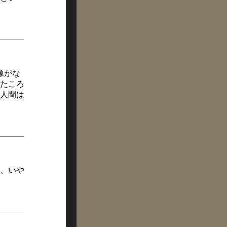
像がな
たころ
人間は
、いや