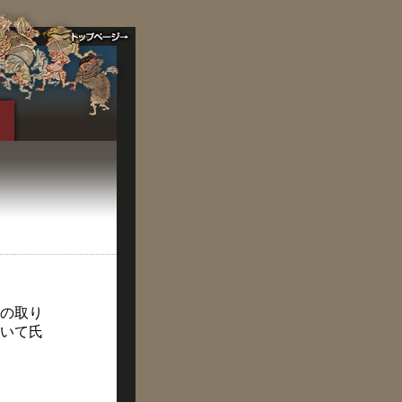
の取り
いて氏