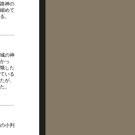
路神の
縮めて
る。
城の神
かっ
慨した
ている
たが、
た。
の小判