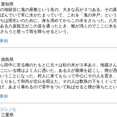
年 愛知県
の地獄谷に鬼の座敷という名の、大きな石が３つある。その真
ぼんでいて常に水がたまっていて、これを「鬼の井戸」という
ちは雨乞いのために、身を清めてからこの水をさらった。八大
ある八坂龍王がこの道を通ったとき、喉が渇くのでここに水を
さらうと怒って雨を降らせるという。
事例
年 徳島県
ら田中に至る橋のたもとに元々は杉の木が３本あり、地蔵さん
こにいる狸はよく人に憑いた。ある人が腹痛を起こし、狸が憑
いうことになった。村人に来てもらって中心にその人を置き、
くりをして和尚が念仏を唱えた。その人は数珠の下をくぐって
げ、あまり暴れるので背中をついて転ばせると狸が落ちたとい
事例
ジンノヒ
年 三重県