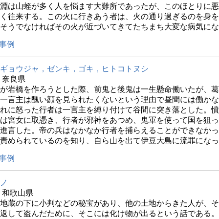
淵は山蛭が多く人を悩ます大難所であったが、このほとりに悪
く往来する。この火に行きあう者は、火の通り過ぎるのを身を
そうでなければその火が近づいてきてたちまち大変な病気にな
事例
ギョウジャ，ゼンキ，ゴキ，ヒトコトヌシ
年 奈良県
が岩橋を作ろうとした際、前鬼と後鬼は一生懸命働いたが、葛
一言主は醜い顔を見られたくないという理由で昼間には働かな
れに怒った行者は一言主を縛り付けて谷間に突き落とした。憤
は宮女に取憑き、行者が邪神をあつめ、鬼軍を使って国を狙っ
進言した。帝の兵はなかなか行者を捕らえることができなかっ
責められているのを知り、自ら山を出て伊豆大島に流罪になっ
事例
ノ
年 和歌山県
地蔵の下に小判などの秘宝があり、他の土地からきた人が、そ
返して盗んだために、そこには化け物が出るという話である。