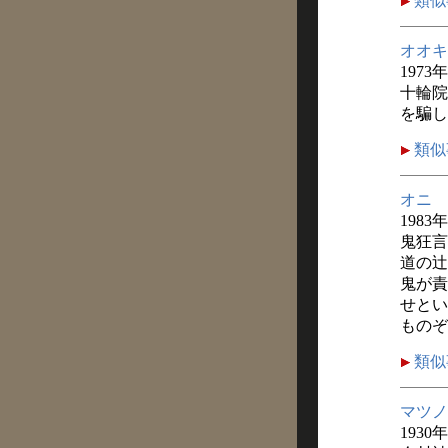
類似
オオキ
1973
十輪院
を騙し
類似
オニ
1983年
鬼狂言
道の辻
鬼が責
せとい
ものぞ
類似
マツノ
1930