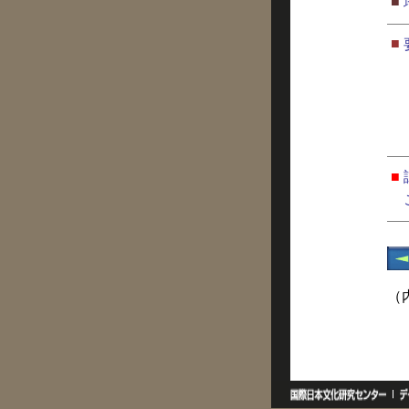
■
■
■
（