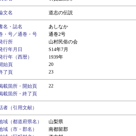
論文名
道志の伝説
書名・誌名
あしなか
巻・号／通巻・号
通巻2号
発行所
山村民俗の会
発行年月日
S14年7月
発行年（西暦）
1939年
20
開始頁
23
終了頁
22
掲載箇所・開始頁
掲載箇所・終了頁
話者（引用文献）
地域（都道府県名）
山梨県
地域（市・郡名）
南都留郡