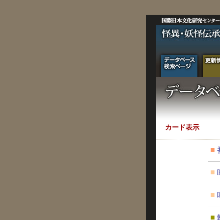
カード表示
■
■
■
■