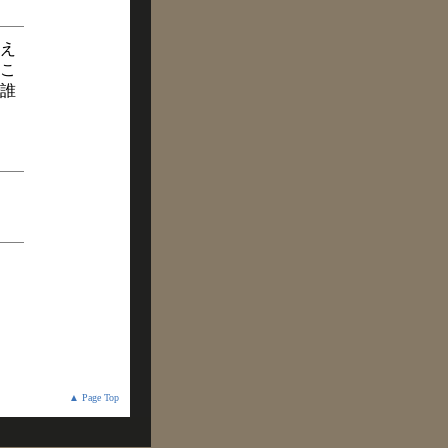
え
こ
誰
▲ Page Top