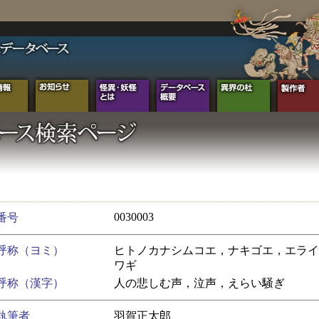
0030003
番号
呼称（ヨミ）
ヒトノカナシムコエ，ナキゴエ，エライ
ワギ
呼称（漢字）
人の悲しむ声，泣声，えらい騒ぎ
執筆者
羽賀正太郎