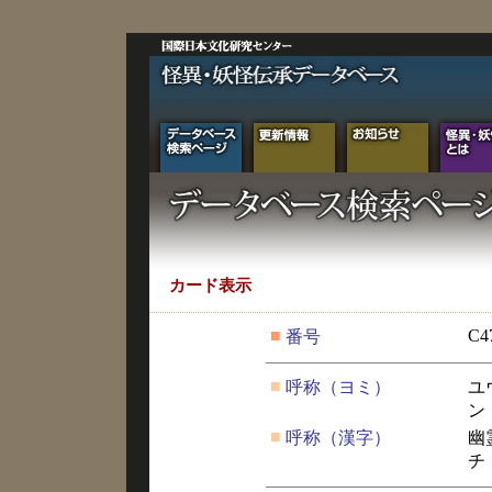
カード表示
■
C4
番号
■
呼称（ヨミ）
ユ
ン
■
呼称（漢字）
幽
チ