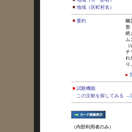
■
地域（区町村名）
■
要約
幽
形
絶
ム
（
チ
れ
り
■
試験機能
この文献を探してみる
→
（内部利用者のみ）