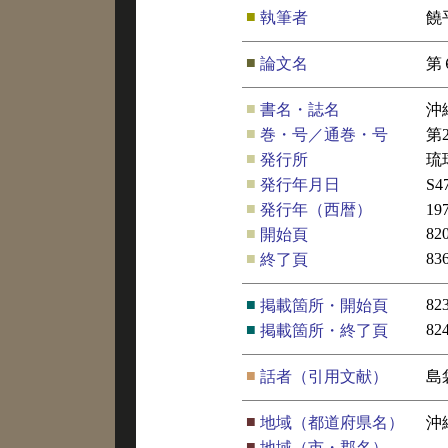
■
執筆者
饒
■
論文名
第
■
書名・誌名
沖
■
巻・号／通巻・号
第
■
発行所
琉
■
発行年月日
S4
■
発行年（西暦）
19
■
82
開始頁
■
83
終了頁
■
82
掲載箇所・開始頁
■
82
掲載箇所・終了頁
■
話者（引用文献）
島
■
地域（都道府県名）
沖
■
地域（市・郡名）