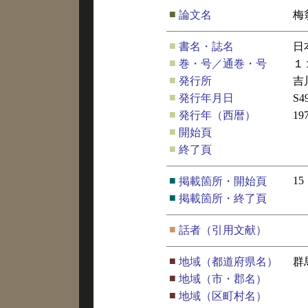
■
論文名
梅
■
書名・誌名
日
■
巻・号／通巻・号
１
■
発行所
吉
■
発行年月日
S4
■
発行年（西暦）
19
■
開始頁
■
終了頁
■
15
掲載箇所・開始頁
■
掲載箇所・終了頁
■
話者（引用文献）
■
地域（都道府県名）
群
■
地域（市・郡名）
■
地域（区町村名）