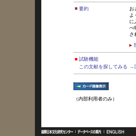
■
要約
お
よ
に
べ
さ
■
試験機能
この文献を探してみる
→
（内部利用者のみ）