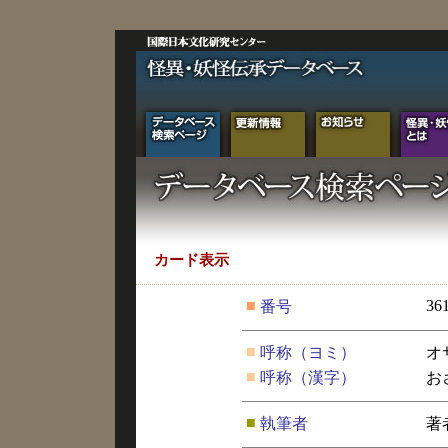
カード表示
■
36
番号
■
呼称（ヨミ）
オ
■
呼称（漢字）
お
■
執筆者
著