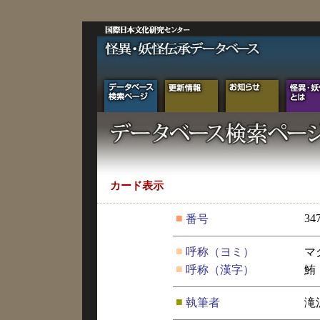
カード表示
■
34
番号
■
呼称（ヨミ）
マ
■
呼称（漢字）
鮪
■
執筆者
滝