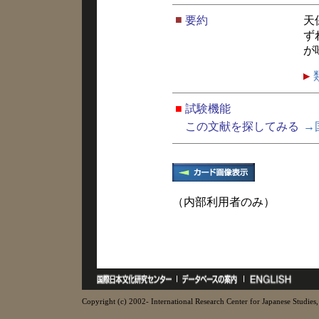
■
要約
天
ず
が
■
試験機能
この文献を探してみる
→
（内部利用者のみ）
Copyright (c) 2002- International Research Center for Japanese Studies, 