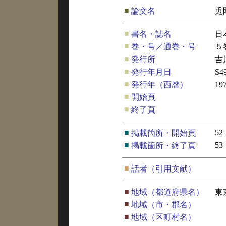
■
論文名
兎
■
書名・誌名
日
■
巻・号／通巻・号
５
■
発行所
吉
■
発行年月日
S4
■
発行年（西暦）
19
■
開始頁
■
終了頁
■
52
掲載箇所・開始頁
■
53
掲載箇所・終了頁
■
話者（引用文献）
■
地域（都道府県名）
東
■
地域（市・郡名）
■
地域（区町村名）