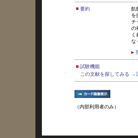
■
要約
飢
を
チ
の
く
な
■
試験機能
この文献を探してみる
→
（内部利用者のみ）