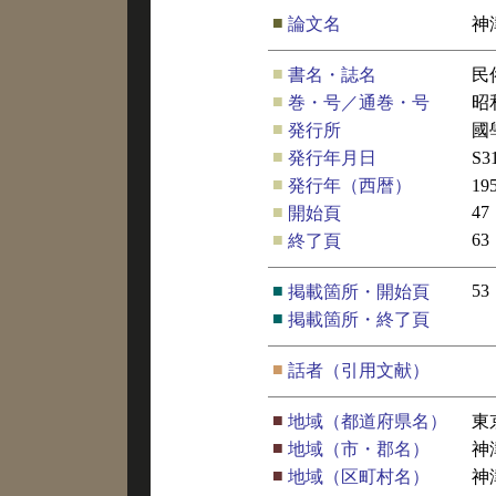
■
論文名
神
■
書名・誌名
民
■
巻・号／通巻・号
昭
■
発行所
國
■
発行年月日
S3
■
発行年（西暦）
19
■
47
開始頁
■
63
終了頁
■
53
掲載箇所・開始頁
■
掲載箇所・終了頁
■
話者（引用文献）
■
地域（都道府県名）
東
■
地域（市・郡名）
神
■
地域（区町村名）
神