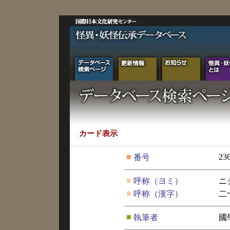
カード表示
■
23
番号
■
呼称（ヨミ）
ニ
■
呼称（漢字）
二
■
執筆者
國