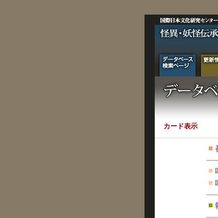
カード表示
■
■
■
■