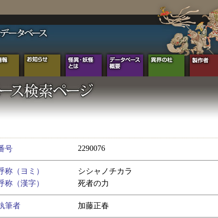
2290076
番号
呼称（ヨミ）
シシャノチカラ
呼称（漢字）
死者の力
執筆者
加藤正春