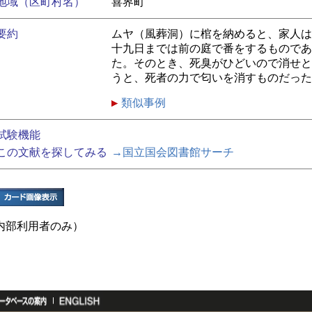
地域（区町村名）
喜界町
要約
ムヤ（風葬洞）に棺を納めると、家人は
十九日までは前の庭で番をするものであ
た。そのとき、死臭がひどいので消せと
うと、死者の力で匂いを消すものだった
類似事例
試験機能
この文献を探してみる
→国立国会図書館サーチ
内部利用者のみ）