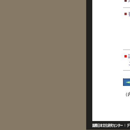
■
■
■
（