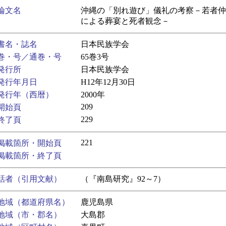
論文名
沖縄の「別れ遊び」儀礼の考察－若者仲
による葬宴と死者観念－
書名・誌名
日本民族学会
巻・号／通巻・号
65巻3号
発行所
日本民族学会
発行年月日
H12年12月30日
発行年（西暦）
2000年
209
開始頁
229
終了頁
221
掲載箇所・開始頁
掲載箇所・終了頁
話者（引用文献）
（『南島研究』92～7）
地域（都道府県名）
鹿児島県
地域（市・郡名）
大島郡