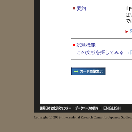
■
要約
山
ば
で
■
試験機能
この文献を探してみる
→
Copyright (c) 2002- International Research Center for Japanese Studies, 