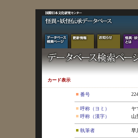
カード表示
■
22
番号
■
呼称（ヨミ）
ヤ
■
呼称（漢字）
山
■
執筆者
早