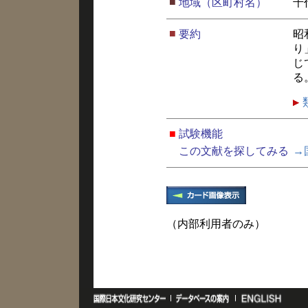
■
地域（区町村名）
千
■
要約
昭
り
じ
る
■
試験機能
この文献を探してみる
→
（内部利用者のみ）