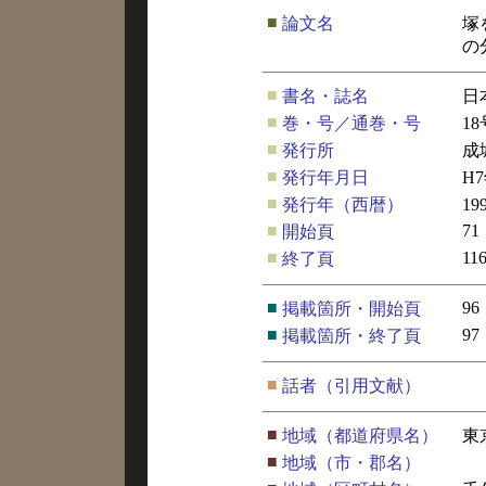
■
論文名
塚
の
■
書名・誌名
日
■
巻・号／通巻・号
18
■
発行所
成
■
発行年月日
H
■
発行年（西暦）
19
■
71
開始頁
■
11
終了頁
■
96
掲載箇所・開始頁
■
97
掲載箇所・終了頁
■
話者（引用文献）
■
地域（都道府県名）
東
■
地域（市・郡名）