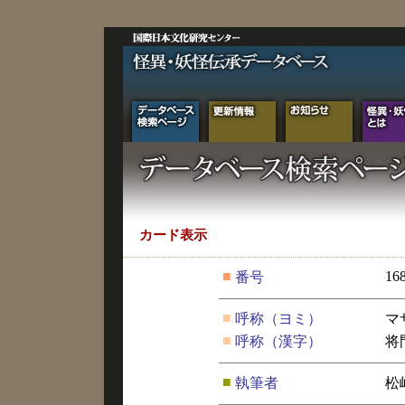
カード表示
■
16
番号
■
呼称（ヨミ）
マ
■
呼称（漢字）
将
■
執筆者
松