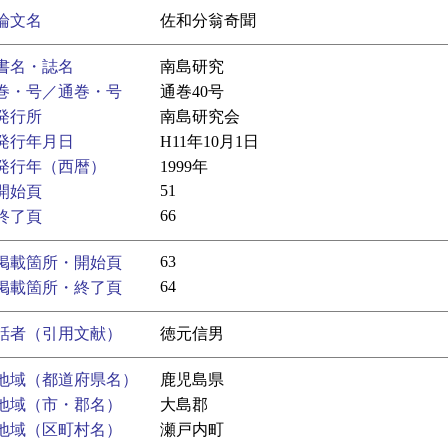
論文名
佐和分翁奇聞
書名・誌名
南島研究
巻・号／通巻・号
通巻40号
発行所
南島研究会
発行年月日
H11年10月1日
発行年（西暦）
1999年
51
開始頁
66
終了頁
63
掲載箇所・開始頁
64
掲載箇所・終了頁
話者（引用文献）
徳元信男
地域（都道府県名）
鹿児島県
地域（市・郡名）
大島郡
地域（区町村名）
瀬戸内町