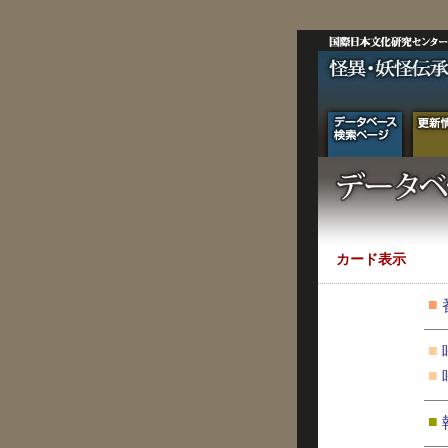
カード表示
■
■
■
■