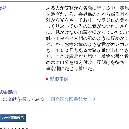
要約
ある人が笠利から名瀬に行く途中、赤尾
を過ぎたころ、喜界島の方から照る月が
対から光をさしており、ウラジロの葉が
っくり返っているのに気がついた。さら
に、見かけない地蔵が転がっていたので
触ってみると人間の肌のように暖かかく
どこかでお寺の鐘のような音がガンガン
き、１００斤もある大猪が飛び出してき
た。これは異常だと思い、着物の帯で近
の木に自分を植え付け、夜明けを待ち、
事名瀬にたどり着いた。
類似事例
試験機能
この文献を探してみる
→国立国会図書館サーチ