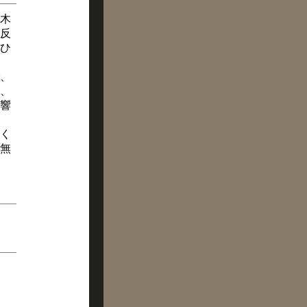
木
反
ひ
、
、
響
く
無