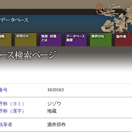
1610163
番号
呼称（ヨミ）
ジゾウ
呼称（漢字）
地蔵
執筆者
酒井卯作