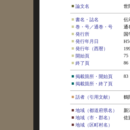
■
論文名
世
■
書名・誌名
伝
■
巻・号／通巻・号
通
■
発行所
国
■
発行年月日
H
■
発行年（西暦）
19
■
75
開始頁
■
86
終了頁
■
83
掲載箇所・開始頁
■
掲載箇所・終了頁
■
話者（引用文献）
鶴
■
地域（都道府県名）
新
■
地域（市・郡名）
佐
■
地域（区町村名）