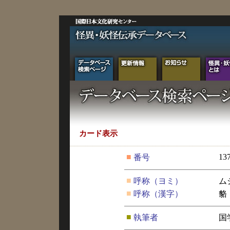
カード表示
■
13
番号
■
呼称（ヨミ）
ム
■
呼称（漢字）
貉
■
執筆者
国