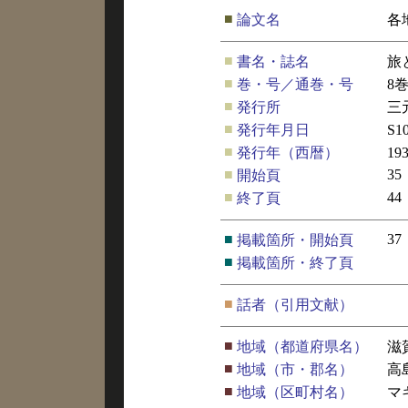
■
論文名
各
■
書名・誌名
旅
■
巻・号／通巻・号
8
■
発行所
三
■
発行年月日
S1
■
発行年（西暦）
19
■
35
開始頁
■
44
終了頁
■
37
掲載箇所・開始頁
■
掲載箇所・終了頁
■
話者（引用文献）
■
地域（都道府県名）
滋
■
地域（市・郡名）
高
■
地域（区町村名）
マ