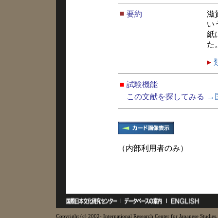
■
要約
滋
い
紙
た
■
試験機能
この文献を探してみる
→
（内部利用者のみ）
Copyright (c) 2002- International Research Center for Japanese Studies, 