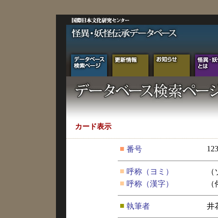
カード表示
■
12
番号
■
呼称（ヨミ）
（
■
呼称（漢字）
（
■
執筆者
井