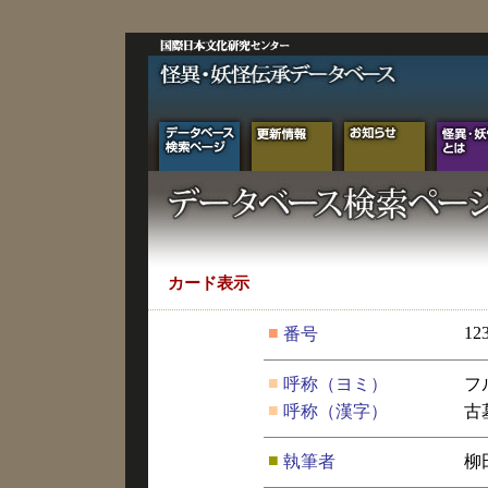
カード表示
■
12
番号
■
呼称（ヨミ）
フ
■
呼称（漢字）
古
■
執筆者
柳