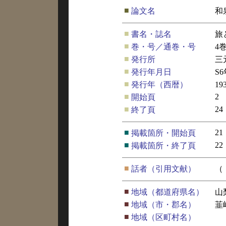
■
論文名
和
■
書名・誌名
旅
■
巻・号／通巻・号
4
■
発行所
三
■
発行年月日
S
■
発行年（西暦）
19
■
2
開始頁
■
24
終了頁
■
21
掲載箇所・開始頁
■
22
掲載箇所・終了頁
■
話者（引用文献）
（
■
地域（都道府県名）
山
■
地域（市・郡名）
韮
■
地域（区町村名）