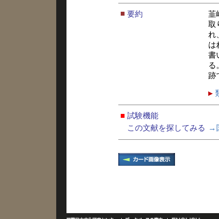
■
要約
韮
取
れ
は
書
る
跡
■
試験機能
この文献を探してみる
→