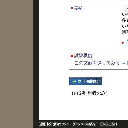
■
要約
（
い
多
い
願
■
試験機能
この文献を探してみる
→
（内部利用者のみ）