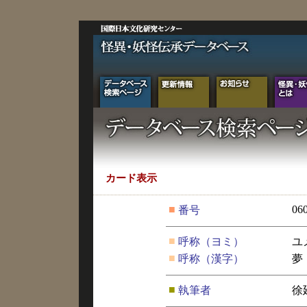
カード表示
■
06
番号
■
呼称（ヨミ）
ユ
■
呼称（漢字）
夢
■
執筆者
徐