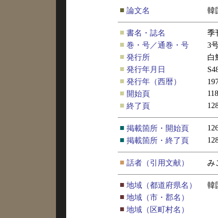
■
論文名
韓
■
書名・誌名
季
■
巻・号／通巻・号
3
■
発行所
白
■
発行年月日
S
■
発行年（西暦）
19
■
11
開始頁
■
12
終了頁
■
12
掲載箇所・開始頁
■
12
掲載箇所・終了頁
■
話者（引用文献）
み
■
地域（都道府県名）
韓
■
地域（市・郡名）
■
地域（区町村名）