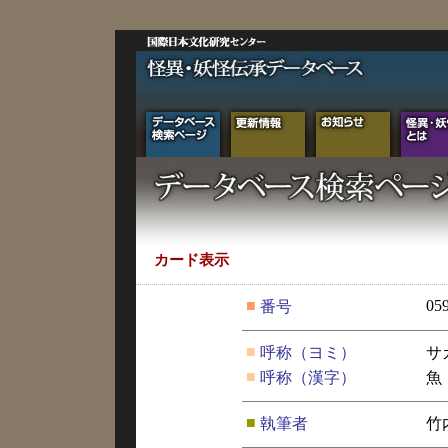
カード表示
■
05
番号
■
呼称（ヨミ）
サ
■
呼称（漢字）
魚
■
執筆者
竹