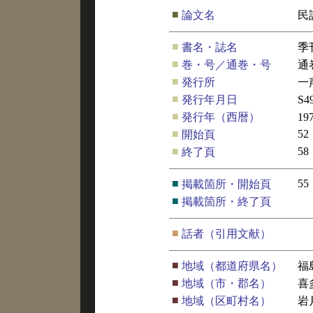
■
論文名
民
■
書名・誌名
季
■
巻・号／通巻・号
通
■
発行所
一
■
発行年月日
S4
■
発行年（西暦）
19
■
52
開始頁
■
58
終了頁
■
55
掲載箇所・開始頁
■
掲載箇所・終了頁
■
話者（引用文献）
■
地域（都道府県名）
福
■
地域（市・郡名）
喜
■
地域（区町村名）
岩