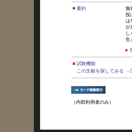
■
要約
無
投
は
が
し
生
■
試験機能
この文献を探してみる
→
（内部利用者のみ）