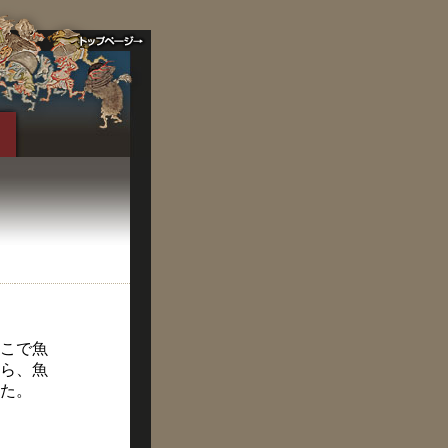
こで魚
ら、魚
た。