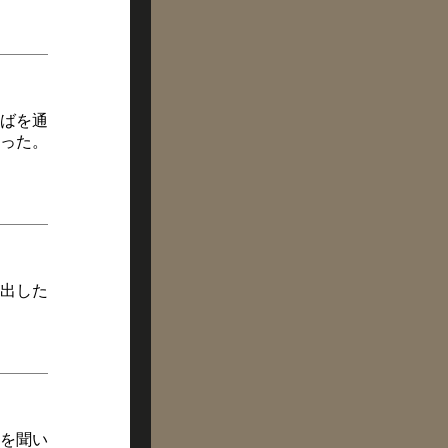
ばを通
った。
出した
歌を聞い