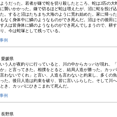
ようだった。若者が鎌で蛇を切り殺したところ、蛇は2匹の大
に襲いかかった。鎌で切るほど蛇は増えたが、沼に蛇を投げ込
た。すると沼はたちまち大海のように荒れ始めた。家に帰った
もなく身体中に鱗のようなものができ死んだ。沼はその後田に
す人は皆身体に鱗のようなものができ死んでしまうので、耕す
り、今は蛇塚として残っている。
事例
年 愛媛県
いう人が夜釣りに行っていると、川の中からカッパが現れ、「
か」と言ってきた。相撲をとると、結局人造が勝った。カッパ
言わないでくれ」と言い、人造も言わないと約束し、多くの魚
った。後日人造は約束を破り、皆に言いふらした。そして川へ
とき、カッパにひきこまれて死んだ。
事例
年 長野県