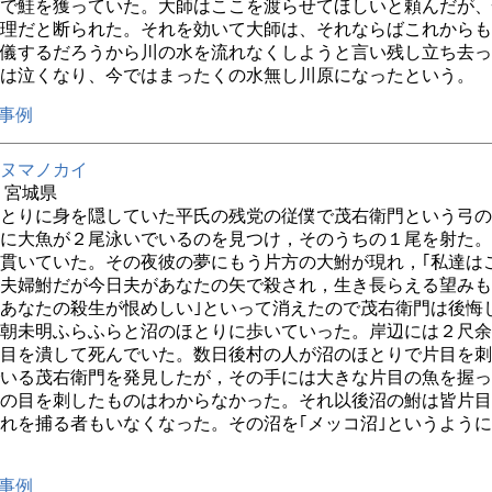
で鮭を獲っていた。大師はここを渡らせてほしいと頼んだが、
理だと断られた。それを効いて大師は、それならばこれからも
儀するだろうから川の水を流れなくしようと言い残し立ち去っ
は泣くなり、今ではまったくの水無し川原になったという。
事例
ヌマノカイ
年 宮城県
とりに身を隠していた平氏の残党の従僕で茂右衛門という弓の
に大魚が２尾泳いでいるのを見つけ，そのうちの１尾を射た。
貫いていた。その夜彼の夢にもう片方の大鮒が現れ，｢私達は
夫婦鮒だが今日夫があなたの矢で殺され，生き長らえる望みも
あなたの殺生が恨めしい｣といって消えたので茂右衛門は後悔
朝未明ふらふらと沼のほとりに歩いていった。岸辺には２尺余
目を潰して死んでいた。数日後村の人が沼のほとりで片目を刺
いる茂右衛門を発見したが，その手には大きな片目の魚を握っ
の目を刺したものはわからなかった。それ以後沼の鮒は皆片目
れを捕る者もいなくなった。その沼を｢メッコ沼｣というよう
事例