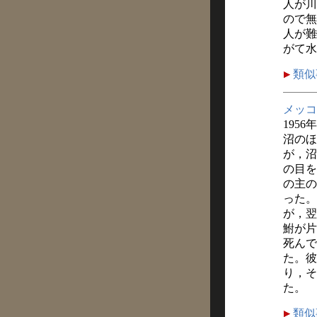
人が川
ので無
人が難
がて水
類似
メッコ
1956
沼のほ
が，沼
の目を
の主の
った。
が，翌
鮒が片
死んで
た。彼
り，そ
た。
類似