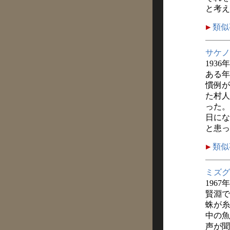
と考え
類似
サケノ
1936
ある年
慣例が
た村人
った。
日にな
と患っ
類似
ミズグ
1967
賢淵で
蛛が糸
中の魚
声が聞