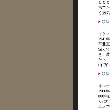
５００
捨てた
く病気
類似
イケノ
1941
平北宣
深くて
き、農
たら、
山で白
類似
オンナ
1966
800
りに行
二人で