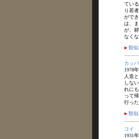
ている
り若者
ができ
は、ま
が、耕
なくな
類似
カッパ
1978
人造と
しない
れにも
って帰
行った
類似
コイ
1931