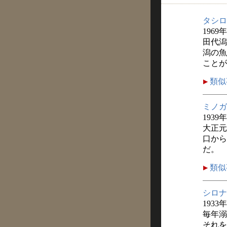
タシロ
1969
田代潟
潟の魚
ことが
類似
ミノガ
1939
大正元
口から
だ。
類似
シロナ
1933
毎年溺
それを