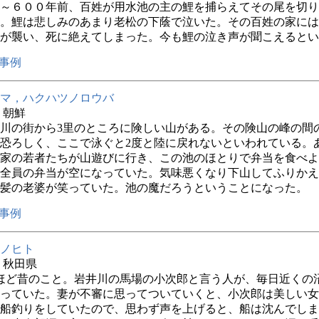
～６００年前、百姓が用水池の主の鯉を捕らえてその尾を切り
。鯉は悲しみのあまり老松の下蔭で泣いた。その百姓の家には
が襲い、死に絶えてしまった。今も鯉の泣き声が聞こえるとい
事例
マ，ハクハツノロウバ
年 朝鮮
川の街から3里のところに険しい山がある。その険山の峰の間
恐ろしく、ここで泳ぐと2度と陸に戻れないといわれている。
家の若者たちが山遊びに行き、この池のほとりで弁当を食べよ
全員の弁当が空になっていた。気味悪くなり下山してふりかえ
髪の老婆が笑っていた。池の魔だろうということになった。
事例
ノヒト
年 秋田県
年ほど昔のこと。岩井川の馬場の小次郎と言う人が、毎日近くの
っていた。妻が不審に思ってついていくと、小次郎は美しい女
船釣りをしていたので、思わず声を上げると、船は沈んでしま