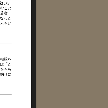
蛇にな
むこと
若者
なった
人もい
相撲を
は「だ
をもら
釣りに