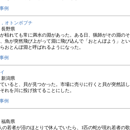
事例
，オトンボブチ
年 長野県
が枯れても常に満水の淵があった。ある日、猟師がその淵のそ
、魚が突然飛び上がって淵に飛び込んで「おとんぼよう」とい
らおとんぼ淵と呼ばれるようになった。
事例
イ
年 新潟県
ていると、貝が見つかった。市場に売りに行くと貝が突然話し
それを川に投げ捨てることにした。
事例
年 福島県
人の若者が沼のほとりで休んでいたら、1匹の蛇が現れ若者の