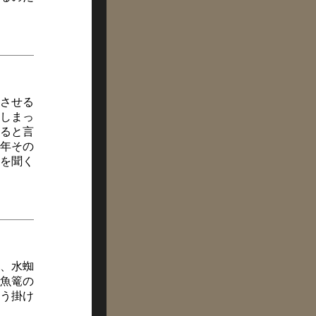
させる
しまっ
ると言
年その
を聞く
、水蜘
魚篭の
う掛け