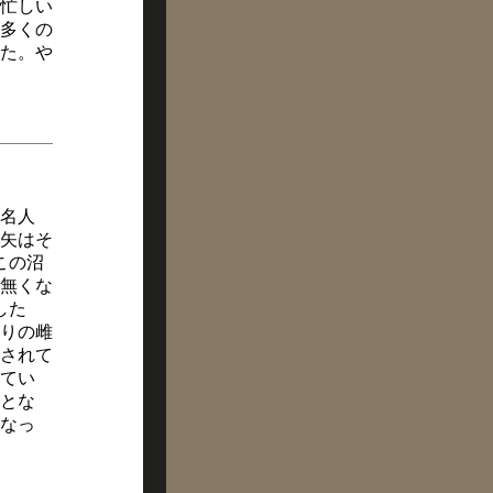
忙しい
多くの
た。や
名人
矢はそ
この沼
無くな
した
りの雌
されて
てい
とな
になっ