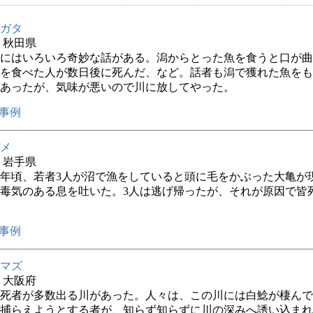
ガタ
年 秋田県
にはいろいろ奇妙な話がある。潟からとった魚を食うと口が曲
を食べた人が数日後に死んだ、など。話者も潟で獲れた魚をも
あったが、気味が悪いので川に放してやった。
事例
メ
年 岩手県
年頃、若者3人が沼で漁をしていると頭に毛をかぶった大亀が
毒気のある息を吐いた。3人は逃げ帰ったが、それが原因で皆
事例
マズ
年 大阪府
死者が多数出る川があった。人々は、この川には白鯰が棲んで
捕らえようとする者が、知らず知らずに川の深みへ誘い込まれ