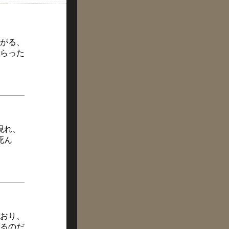
がる、
らった
現れ、
死ん
おり、
るのだ