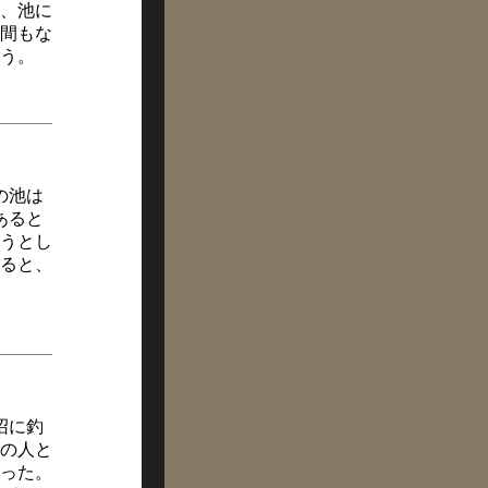
、池に
間もな
う。
の池は
あると
うとし
ると、
沼に釣
の人と
った。