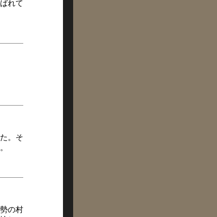
ばれて
た。そ
。
勢の村