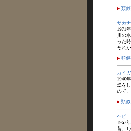
類似
サカナ
1971
川の水
った時
それか
類似
カイガ
1940
漁をし
ので、
類似
ヘビ
1967
昔、1