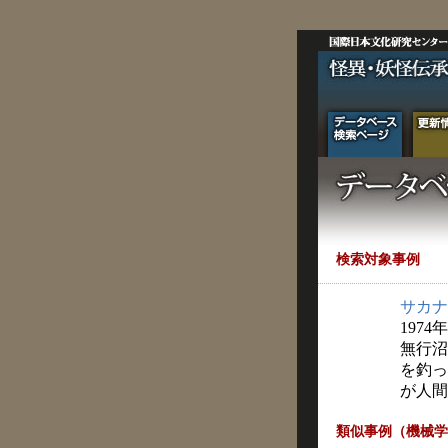
検索対象事例
サカナ
1974
無行沼
を釣っ
が人間
類似事例（機械学