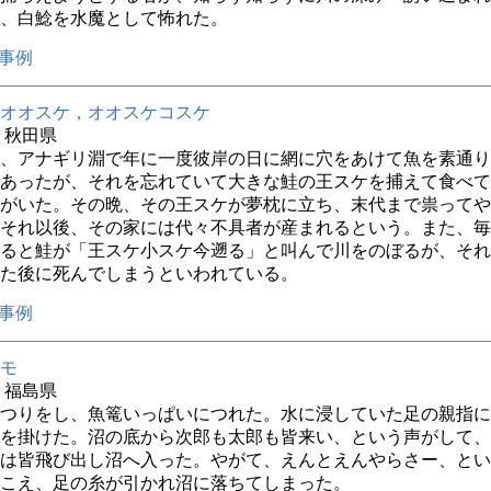
、白鯰を水魔として怖れた。
事例
オオスケ，オオスケコスケ
年 秋田県
、アナギリ淵で年に一度彼岸の日に網に穴をあけて魚を素通り
あったが、それを忘れていて大きな鮭の王スケを捕えて食べて
がいた。その晩、その王スケが夢枕に立ち、末代まで祟ってや
それ以後、その家には代々不具者が産まれるという。また、毎
ると鮭が「王スケ小スケ今遡る」と叫んで川をのぼるが、それ
た後に死んでしまうといわれている。
事例
モ
年 福島県
つりをし、魚篭いっぱいにつれた。水に浸していた足の親指に
を掛けた。沼の底から次郎も太郎も皆来い、という声がして、
は皆飛び出し沼へ入った。やがて、えんとえんやらさー、とい
こえ、足の糸が引かれ沼に落ちてしまった。