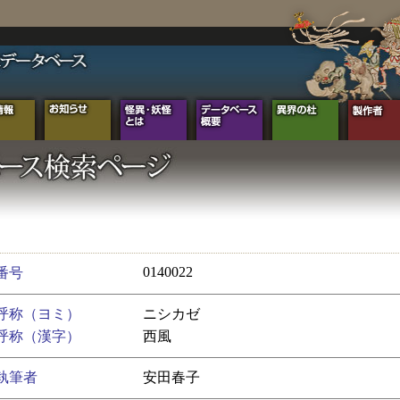
0140022
番号
呼称（ヨミ）
ニシカゼ
呼称（漢字）
西風
執筆者
安田春子