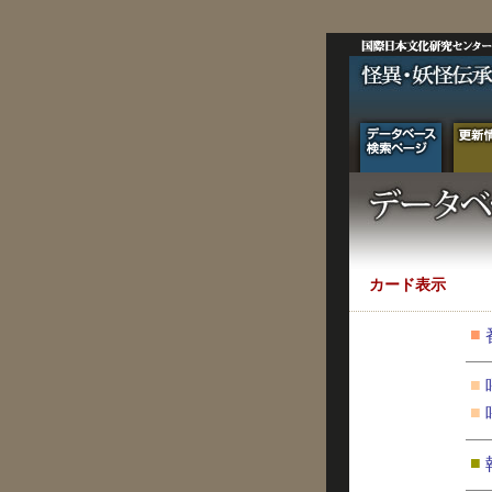
カード表示
■
■
■
■