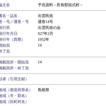
論文名
予兆資料－邑智郡祖式村－
書名・誌名
出雲民俗
巻・号／通巻・号
通巻14号
発行所
出雲民俗の会
発行年月日
S27年2月
発行年（西暦）
1952年
14
開始頁
終了頁
14
掲載箇所・開始頁
掲載箇所・終了頁
話者（引用文献）
地域（都道府県名）
島根県
地域（市・郡名）
地域（区町村名）