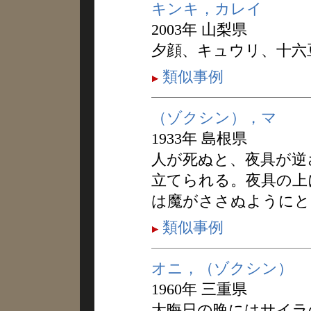
キンキ，カレイ
2003年 山梨県
夕顔、キュウリ、十六
類似事例
（ゾクシン），マ
1933年 島根県
人が死ぬと、夜具が逆
立てられる。夜具の上
は魔がささぬようにと
類似事例
オニ，（ゾクシン）
1960年 三重県
大晦日の晩にはサイラ