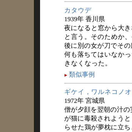
カタウデ
1939年 香川県
夜になると窓から大き
と言う。そのためか、
後に別の女が刀でその
何も落ちてはいなかっ
きなくなった。
類似事例
ギケイ，ワルネコノオ
1972年 宮城県
僧が夕顔を翌朝の汁の
が猫に毒殺されようと
らせた鶏が夢枕に立ち