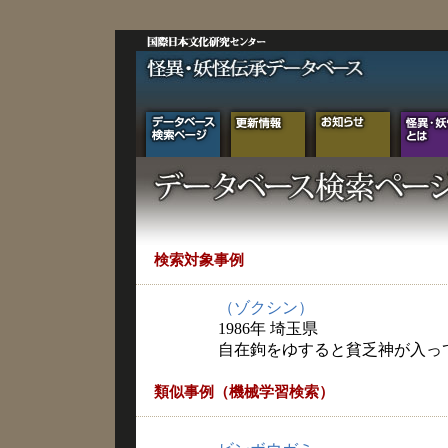
検索対象事例
（ゾクシン）
1986年 埼玉県
自在鉤をゆすると貧乏神が入っ
類似事例（機械学習検索）