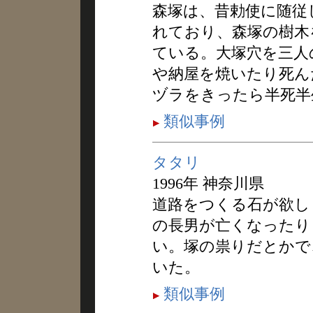
森塚は、昔勅使に随従
れており、森塚の樹木
ている。大塚穴を三人
や納屋を焼いたり死ん
ヅラをきったら半死半
類似事例
タタリ
1996年 神奈川県
道路をつくる石が欲し
の長男が亡くなったり
い。塚の祟りだとかで
いた。
類似事例