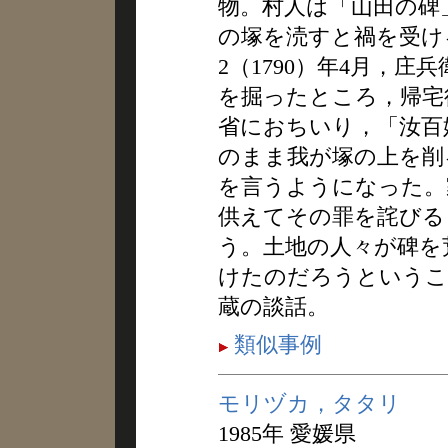
物。村人は「山田の碑
の塚を涜すと禍を受け
2（1790）年4月，
を掘ったところ，帰宅
省におちいり，「汝百
のまま我が塚の上を削
を言うようになった。
供えてその罪を詫びる
う。土地の人々が碑を
けたのだろうというこ
蔵の談話。
類似事例
モリヅカ，タタリ
1985年 愛媛県