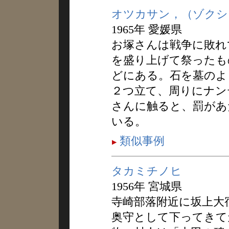
オツカサン，（ゾクシ
1965年 愛媛県
お塚さんは戦争に敗れ
を盛り上げて祭ったも
どにある。石を墓のよ
２つ立て、周りにナン
さんに触ると、罰があ
いる。
類似事例
タカミチノヒ
1956年 宮城県
寺崎部落附近に坂上大
奥守として下ってきて天