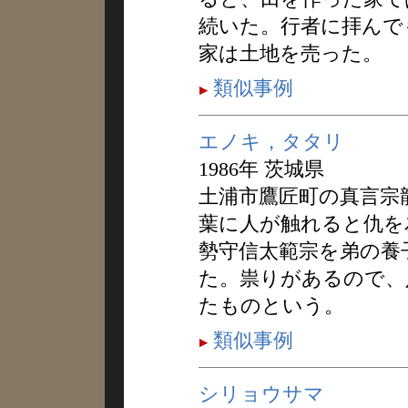
続いた。行者に拝んで
家は土地を売った。
類似事例
エノキ，タタリ
1986年 茨城県
土浦市鷹匠町の真言宗
葉に人が触れると仇を
勢守信太範宗を弟の養
た。祟りがあるので、
たものという。
類似事例
シリョウサマ