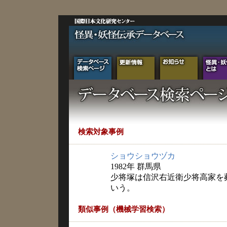
検索対象事例
ショウショウヅカ
1982年 群馬県
少将塚は信沢右近衛少将高家を
いう。
類似事例（機械学習検索）