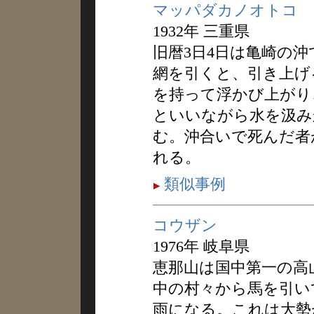
マッパダカノオトコ
1932年 三重県
旧暦3日4日は亀崎の
網を引くと、引き上げ
を持って浮かび上がり
といいながら水を汲み
む。沖合いで死んだ者
れる。
類似事例
コウザン
1976年 岐阜県
恵那山は国中第一の高
中の村々から馬を引い
雨になる。これは大勢