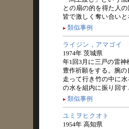
との扇の的を得た人の
皆で激しく奪い合いと
類似事例
ライジン，アマゴイ
1974年 茨城県
年1回3月に三戸の雷
豊作祈願をする。腕の
走って行き竹の中に水
の水を組内に振り回す
類似事例
ユミヲヒクオト
1954年 高知県