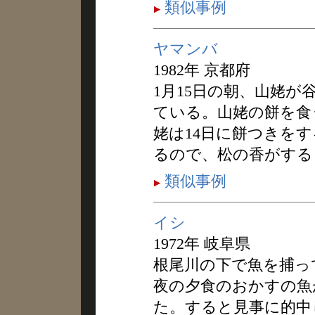
類似事例
ヤマンバ
1982年 京都府
1月15日の朝、山姥
ている。山姥の餅を食
姥は14日に餅つきを
るので、松の香がする
類似事例
イシ
1972年 岐阜県
根尾川の下で魚を捕っ
夜の夕食のおかすの魚
た。すると見事に的中