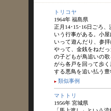
トリコヤ
1964年 福島県
正月14･15･16日ご
いう行事がある。小屋
いって遊んだり、参拝
やって、金銭をねだっ
の子どもが鳥追いの歌
がら各戸を回って歩く
する悪鳥を追い払う豊
類似事例
マトトリ
1956年 宮城県
「馬上渡し」という流