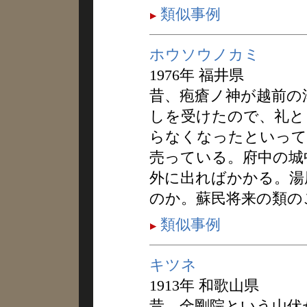
類似事例
ホウソウノカミ
1976年 福井県
昔、疱瘡ノ神が越前の
しを受けたので、礼と
らなくなったといって
売っている。府中の城
外に出ればかかる。湯
のか。蘇民将来の類の
類似事例
キツネ
1913年 和歌山県
昔、金剛院という山伏