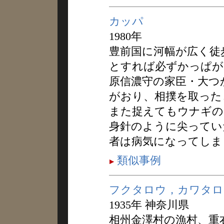
カッパ
1980年
豊前国に河幅が広く徒
とすれば必ずかっぱが
原信濃守の家臣・大つ
がおり、相撲を取った
また捉えてもウナギの
身針のように尖ってい
者は病気になってしま
類似事例
フクタロウ，カワタロ
1935年 神奈川県
相州金澤村の漁村、重