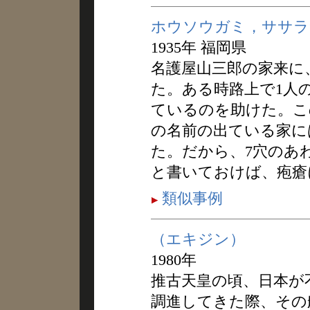
ホウソウガミ，ササラ
1935年 福岡県
名護屋山三郎の家来に
た。ある時路上で1人
ているのを助けた。こ
の名前の出ている家に
た。だから、7穴のあ
と書いておけば、疱瘡
類似事例
（エキジン）
1980年
推古天皇の頃、日本が
調進してきた際、その