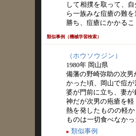
して相撲を取って、自
ら一族みな痘瘡の難を
勝ち、痘瘡にかかるこ
類似事例（機械学習検索）
（ホウソウジン）
1980年 岡山県
備藩の野崎弥助の次男
かった頃、岡山で痘が
婆が門前に立ち、妻が
神だが次男の疱瘡を軽
熱を発したものの軽か
ものは一切食べなかっ
類似事例