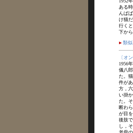
1952
ある時
んばば
け猫だ
行くと
下から
類似
〔オン
1956
儀八郎
た。猫
件があ
方，六
い掛か
た。そ
断わら
が目を
後肢で
し，そ
老母の