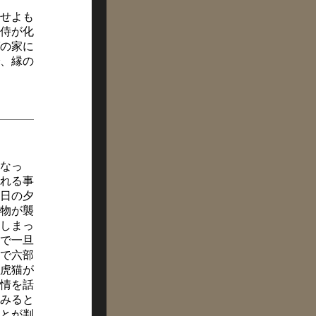
せよも
侍が化
の家に
、縁の
なっ
れる事
日の夕
物が襲
しまっ
で一旦
で六部
虎猫が
情を話
みると
とが判