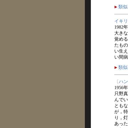
類似
イキリ
1982
大きな
覚める
たもの
い生え
い間病
類似
〔ハン
1956
只野真
んでい
ともな
が，特
り，灯
あった