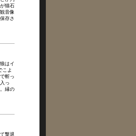
が猫石
観音像
保存さ
狼はイ
でこよ
で斬っ
入っ
。縁の
て撃退