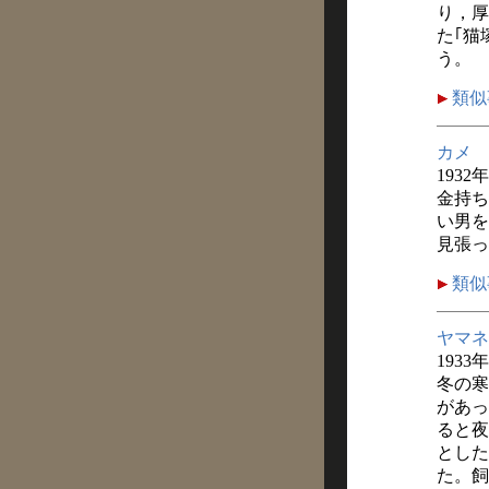
り，厚
た｢猫
う。
類似
カメ
1932
金持ち
い男を
見張っ
類似
ヤマネ
1933
冬の寒
があっ
ると夜
とした
た。飼