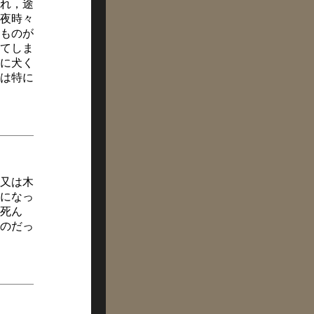
れ，途
夜時々
ものが
てしま
に犬く
は特に
又は木
になっ
死ん
たのだっ