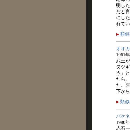
明した
だと言
にした
れてい
類似
オオカ
1961
武士が
ヌツギ
う」と
たら、
た。医
下から
類似
バケネ
1980
赤石一