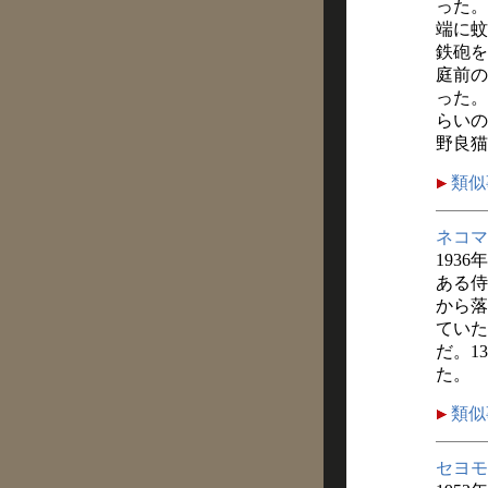
った。
端に蚊
鉄砲を
庭前の
った。
らいの
野良猫
類似
ネコマ
1936
ある侍
から落
ていた
だ。1
た。
類似
セヨモ