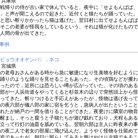
年 兵庫県
戦帰りの侍が古い家で休んでいると、夜中に「せよもんばば、
」と声が聞こえるので起きた。近付くと猫たちが踊っていた。
と思い斬りかかったら猫は逃げた。翌日村に出てせよもんばば
そこの老婆が怪我をしているという。それは猫が化けたもので
人間の骨が出てきた。
事例
ビョウオオテンバ〕，ネコ
年 宮城県
の老母おさんがある時から急に敏捷になり生臭物を好むように
踊りのような踊りを見せることもあった。その頃鶏などが攫わ
ったので，近所には恐ろしい噂が広がっていた。その頃のある
部が一人浜街道をやってくると杉並木の辺りで突然頭上から怪
ってきた。斬りつけると手応えがあったが，怪物は逃げ去って
の夜六部が儀八郎の家に宿を乞うと，急病人が出たということ
れたが納戸の一間を借りることができた。夜更けに隣室の物音
醒まし，そっと窺うと子猫たちが遊び戯れており，犬程もある
立って行灯の油皿を舐めている。翌朝六部は主人に昨夜来の事
の夜二人で老女の部屋に飛び込んだ。ようやく怪物を仕留めて
姿であったが，朝日に照らしてみると骸はやはり古猫であるこ