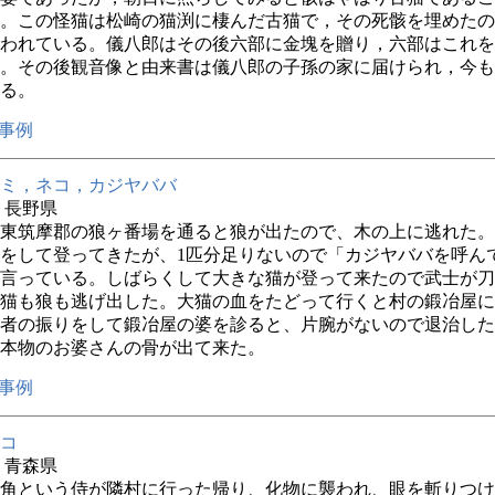
。この怪猫は松崎の猫渕に棲んだ古猫で，その死骸を埋めたの
われている。儀八郎はその後六部に金塊を贈り，六部はこれを
。その後観音像と由来書は儀八郎の子孫の家に届けられ，今も
る。
事例
ミ，ネコ，カジヤババ
年 長野県
東筑摩郡の狼ヶ番場を通ると狼が出たので、木の上に逃れた。
をして登ってきたが、1匹分足りないので「カジヤババを呼ん
言っている。しばらくして大きな猫が登って来たので武士が刀
猫も狼も逃げ出した。大猫の血をたどって行くと村の鍛冶屋に
者の振りをして鍛冶屋の婆を診ると、片腕がないので退治した
本物のお婆さんの骨が出て来た。
事例
コ
年 青森県
角という侍が隣村に行った帰り、化物に襲われ、眼を斬りつけ