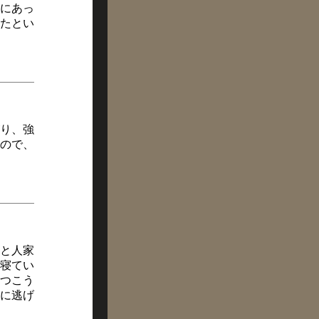
にあっ
ったとい
り、強
ので、
と人家
寝てい
つこう
に逃げ