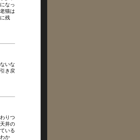
になっ
老猫は
に残
ないな
引き戻
わりつ
天井の
ている
わか