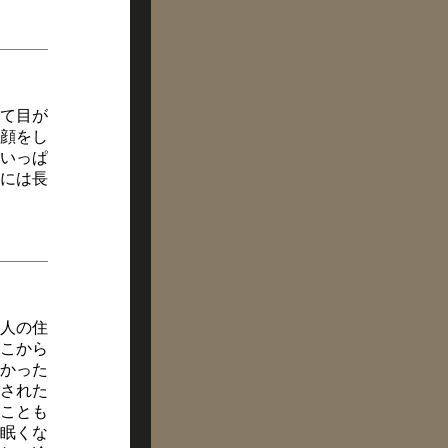
て目が
顔をし
いっぱ
には長
人の住
こから
かった
された
ことも
眠くな