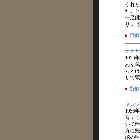
くれた
た。と
一足跳
り，｢
類似
オオザ
1933
ある武
らとほ
して頭
類似
ネコヅ
1956
昔，こ
いて離
方に飛
蛇の喉