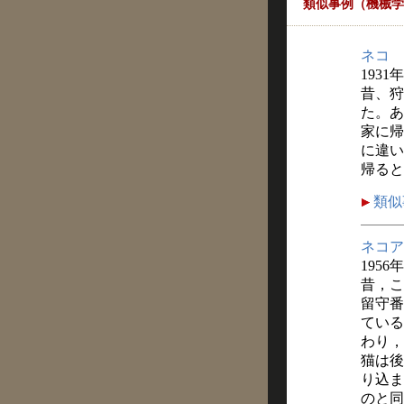
類似事例（機械学
ネコ
1931
昔、狩
た。あ
家に帰
に違い
帰ると
類似
ネコア
1956
昔，こ
留守番
ている
わり，
猫は後
り込ま
のと同