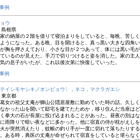
事例
ョウ
年 島根県
家の納屋の２階を借りて寝泊まりをしていると、毎晩、苦しく
ようになった。ある晩、目を開けると、真っ黒い大きな四角い
が胸を押さえており、小さな目が２つあって、体には黒い毛が
ているのが見えた。手刀で切りつけると姿を消した。家の主人
気の息子がいたが、これ以後次第に快復していった。
事例
テイシモヤシキノオンビョウ〕，ネコ，マクラガエシ
年 東京都
葛女の祖父丈庵が獅山公隠居屋敷に勤めていた時の話。久しく
なかった山を開いて邸宅を建てたためか，移り住んだ当座はど
く拳大の石が長屋に投げ込まれることがあった。昼夜の別はな
に雨降りで暗い夜などに多かった。他に宿直の侍が枕がえしを
火が突然消えたり，蚊帳の釣り手が一度に切れて落ちたりする
。ある時，典医の丈庵が命ぜられて宿直をしていると堪らなく