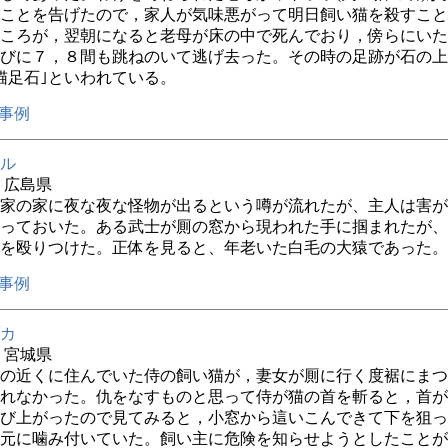
ことを告げたので，家人が気味悪がって明日飼い猫を殺すこと
ころが，翌朝になると老母が床の中で死んでおり，傍らにいた
びに７，８間も跳ねのいて逃げ去った。その時の足跡が石の上
猫足石｣といわれている。
事例
ル
年 広島県
家の家に夜な夜な怪物が出るという噂が流れたが、主人は害が
っておいた。ある武士が厠の窓から現われた手に掴まれたが、
を殴りつけた。正体を見ると、年老いた白毛の大猿であった。
事例
カ
年 宮城県
の近くに住んでいた侍の飼い猫が，妻女が厠に行く度裾にまつ
れなかった。仇をなすものと思って侍が猫の首を斬ると，首が
び上がったので見てみると，小窓から這いこんできて下を狙っ
元に噛み付いていた。飼い主に危険を知らせようとしたことが