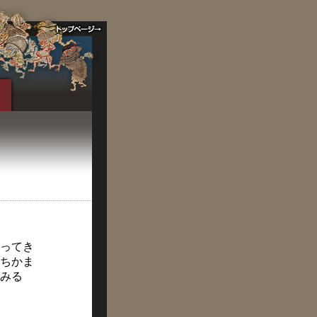
やってき
ちかま
みる