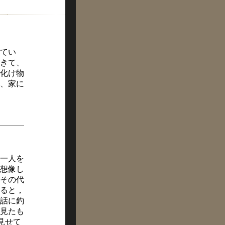
てい
きて、
化け物
、家に
一人を
想像し
その代
ると，
話に釣
見たも
見せて