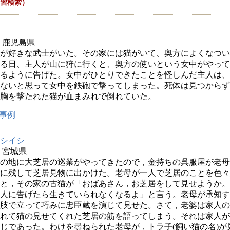
習検索）
年 鹿児島県
が好きな武士がいた。その家には猫がいて、奥方によくなつい
る日、主人が山に狩に行くと、奥方の使いという女中がやって
るように告げた。女中がひとりできたことを怪しんだ主人は、
ないと思って女中を鉄砲で撃ってしまった。死体は見つからず
胸を撃たれた猫が血まみれで倒れていた。
事例
シイシ
年 宮城県
の地に大芝居の巡業がやってきたので，金持ちの呉服屋が老母
に残して芝居見物に出かけた。老母が一人で芝居のことを色々
と，その家の古猫が「おばあさん，お芝居をして見せようか。
人に告げたら生きていられなくなるよ」と言う。老母が承知す
肢で立って巧みに忠臣蔵を演じて見せた。さて，老婆は家人の
れて猫の見せてくれた芝居の筋を語ってしまう。それは家人が
じであった。わけを尋ねられた老母が，トラ子(飼い猫の名)が