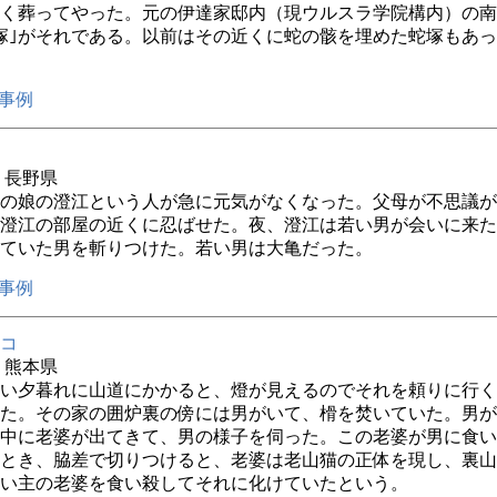
く葬ってやった。元の伊達家邸内（現ウルスラ学院構内）の南
塚｣がそれである。以前はその近くに蛇の骸を埋めた蛇塚もあ
事例
年 長野県
の娘の澄江という人が急に元気がなくなった。父母が不思議が
澄江の部屋の近くに忍ばせた。夜、澄江は若い男が会いに来た
ていた男を斬りつけた。若い男は大亀だった。
事例
コ
年 熊本県
い夕暮れに山道にかかると、燈が見えるのでそれを頼りに行く
た。その家の囲炉裏の傍には男がいて、榾を焚いていた。男が
中に老婆が出てきて、男の様子を伺った。この老婆が男に食い
とき、脇差で切りつけると、老婆は老山猫の正体を現し、裏山
い主の老婆を食い殺してそれに化けていたという。