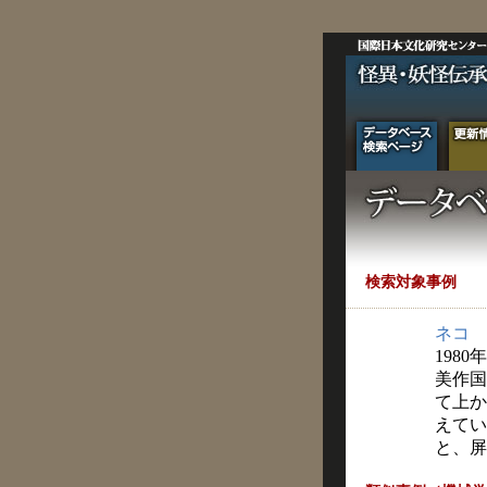
検索対象事例
ネコ
1980
美作国
て上か
えてい
と、屏