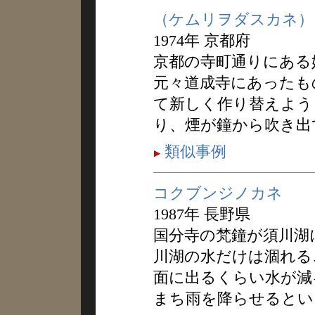
（ケムリヲダスカネ）
1974年 京都府
京都の寺町通りにある
元々道成寺にあったも
て新しく作り替えよう
り、煙が鐘から吹き出
類似事例
コクブンジノカネ
1987年 長野県
国分寺の梵鐘が須川湖
川湖の水だけは涸れる
面に出るくらい水が減
まち雨を降らせるとい