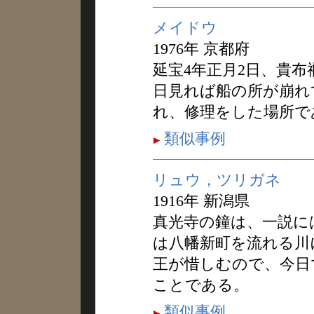
メイドウ
1976年 京都府
延宝4年正月2日、貴
日見れば船の所が崩れ
れ、修理をした場所で
類似事例
リュウ，ツリガネ
1916年 新潟県
真光寺の鐘は、一説に
は八幡新町を流れる川
王が惜しむので、今日
ことである。
類似事例