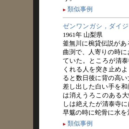
類似事例
ゼンワンガシ，ダイジ
1961年 山梨県
釜無川に椀貸伝説があ
曲渕で、人寄りの時に
ていた。ところが清泰
くれる人を突き止めよ
ると数日後に背の高い
差し出した白い手を和
は消えうろこのある大
しは絶えたが清泰寺に
早魃の時に蛇骨に水を
類似事例