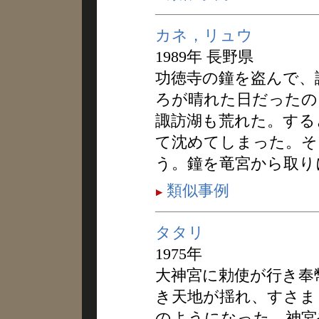
カネ，リュウ
1989年 長野県
功徳寺の鐘を盗んで、
ろが晴れた日だったの
諏訪湖も荒れた。する
て沈めてしまった。そ
う。鐘を竜宮から取り
類似事例
タタリ
1975年
大神宮に勅使が行き奉
き天地が揺れ、すさま
のようになった。神宮