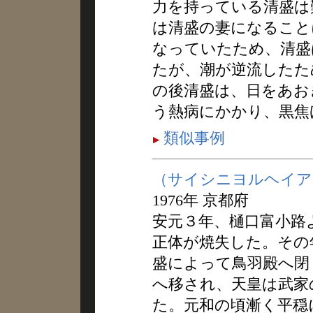
力を持っている清盛は
は清盛の妻になること
なっていたため、清盛
たが、潮が逆流したた
の後清盛は、日をあお
う熱病にかかり、黒焦
類似事例
（サイシニヨルヘイア
1976年 京都府
安元３年、樋口富小路
正体が焼失した。その
盛によって鳥羽殿へ閉
へ移され、天皇は武家
た。元和の頃漸く平穏