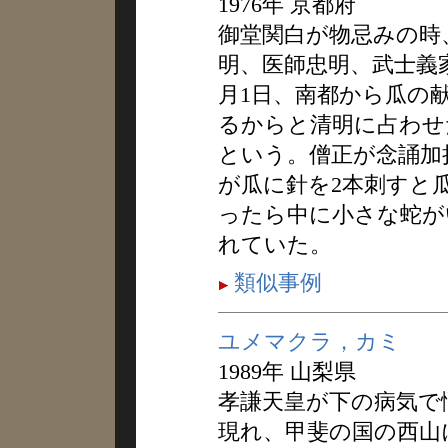
1976年 京都府
御堂関白が物忌みの時
明、医師忠明、武士義
月1日、南都から瓜の
るからと清明に占わせ
という。僧正が念誦加
が瓜に針を2本刺すと
ったら中に小さな蛇が
れていた。
類似事例
ユメマクラ，カミ
1989年 山梨県
孝謙天皇が下の病気で
現れ、甲斐の国の西山