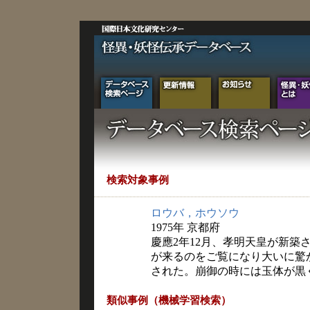
検索対象事例
ロウバ，ホウソウ
1975年 京都府
慶應2年12月、孝明天皇が新築
が来るのをご覧になり大いに驚
された。崩御の時には玉体が黒
類似事例（機械学習検索）