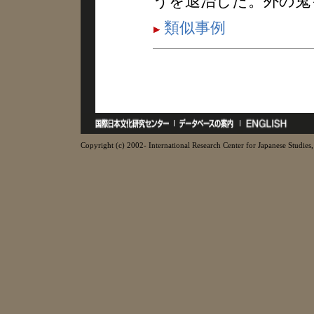
うを退治した。外の鬼
類似事例
Copyright (c) 2002- International Research Center for Japanese Studies, 