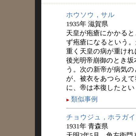
ホウソウ，サル
1935年 滋賀県
天皇が疱瘡にかかると
ず疱瘡になるという。
重く天皇の病が重けれ
後光明帝崩御のとき坂
う。次の新帝が病気の
が、被衣をあつらえて
に、帝は本復したとい
類似事例
チョウジュ，ホラガイ
1931年 青森県
天明2年5月、角左衛