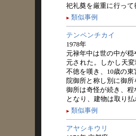
祀礼奠を厳重に行って
類似事例
テンペンチカイ
1978年
元禄年中は世の中が穏
元された。しかし天変
不徳を嘆き、10歳の
院御所と称し別に御所
御所は奇怪が続き、程
となり、建物は取り払
類似事例
アヤシキウリ