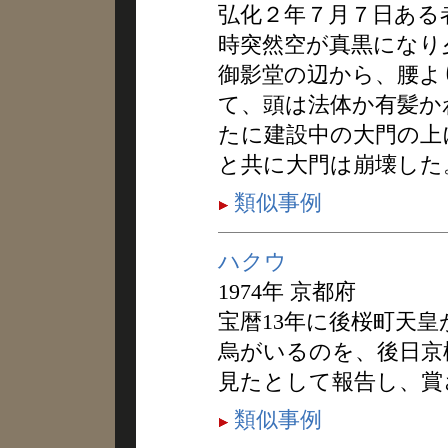
弘化２年７月７日ある
時突然空が真黒になり
御影堂の辺から、腰よ
て、頭は法体か有髪か
たに建設中の大門の上
と共に大門は崩壊した
類似事例
ハクウ
1974年 京都府
宝暦13年に後桜町天
烏がいるのを、後日京
見たとして報告し、賞
類似事例