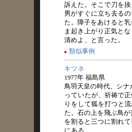
訴えた。そこで刀を抜
男がすぐに立ち去るの
た。障子をあけると乳
ま起き上がり正気とな
清めよ、と言った。
類似事例
キツネ
1977年 福島県
鳥羽天皇の時代、シナ
っていたが、祈祷で正
りをして狐を打つと流
た。石の上を飛ぶ鳥が
を割ると三つに割れて
にある。