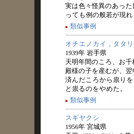
実は色々怪異のあった
っても例の般若が現れ
類似事例
オチエノカイ，タタリ
1939年 岩手県
天明年間のころ、お千
殿様の子を産むが、翌
済んだころから祟りを
と祟るのをやめた。
類似事例
スギヤクシ
1956年 宮城県