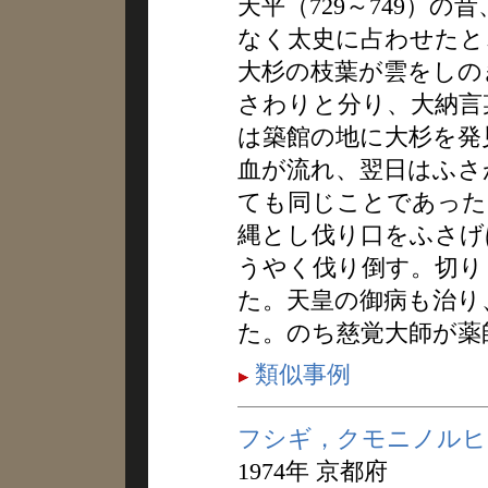
天平（729～749）
なく太史に占わせたと
大杉の枝葉が雲をしの
さわりと分り、大納言
は築館の地に大杉を発
血が流れ、翌日はふさ
ても同じことであった
縄とし伐り口をふさげ
うやく伐り倒す。切り
た。天皇の御病も治り
た。のち慈覚大師が薬
類似事例
フシギ，クモニノルヒ
1974年 京都府