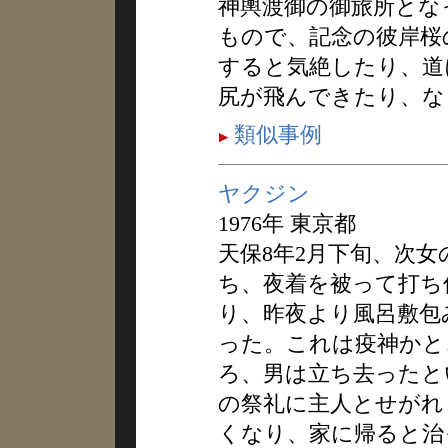
神輿渡御の御旅所とな
もので、記念の彼岸桜
すると気絶したり、道
尻が飛んできたり、な
類似事例
ヤクジン
1976年 東京都
天保8年2月下旬、次
ち、夜着を被って打ち
り、昨夜より風呂敷包
った。これは疫神かと
ろ、男は立ち去ったと
の祭礼に主人とせがれ
くなり、家に帰ると治