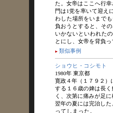
た。女帝はここへ行幸
門は1党を率いて迎え
わした場所をいまでも
負おうとすると、その
いかないといわれたの
とにし、女帝を背負っ
類似事例
ショウヒ・コシモト
1980年 東京都
寛政４年（１７９２）
する１６歳の婢は長く
く、次第に痛みが足に
翌年の夏には完治した
ってしまった。