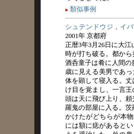
類似事例
シュテンドウジ，イバ
2001年 京都府
正暦3年3月26日に大
時が打ち破る。都から
酒呑童子は肴に人間の
歳に見える美男であっ
体を顕して寝入る。丈
け目を覚まし、一言王
頭は天に飛び上り、頼
羅鬼の部屋に入る。茨
かけたがどちらが本物
には額に痣があるとい