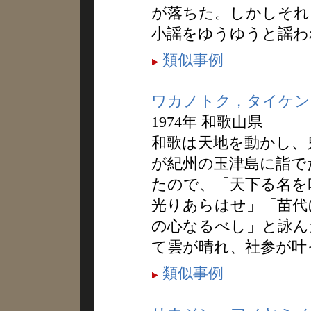
が落ちた。しかしそれ
小謡をゆうゆうと謡わ
類似事例
ワカノトク，タイケン
1974年 和歌山県
和歌は天地を動かし、
が紀州の玉津島に詣で
たので、「天下る名を
光りあらはせ」「苗代
の心なるべし」と詠ん
て雲が晴れ、社参が叶
類似事例