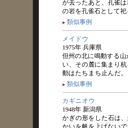
が去ったあと、孔雀は
の岩を孔雀石として祀
類似事例
メイドウ
1975年 兵庫県
但州の北に鳴動する山
い、その麓に集まり杭
動はたちまち止んだ。
類似事例
カギニオウ
1948年 新潟県
かぎの形をした石は、
かいを帆を上げないで