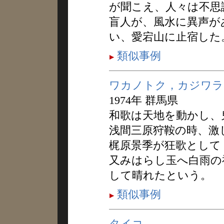
が聞こえ、人々は不思
盲人が、風水に異声が
い、愛宕山に止宿した
類似事例
ワカノトク，カジワラ
1974年 群馬県
和歌は天地を動かし、
浅間三原狩鞍の時、激
梶原景季が狂歌として
又みはらし玉へ白雨の
して晴れたという。
類似事例
タイコ