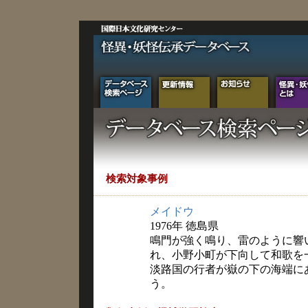
検索対象事例
メイドウ
1976年 徳島県
鳴門が強く鳴り、雷のように響
れ、小野小町が下向して和歌を
淡路国の行者が嶽の下の海端に
う。