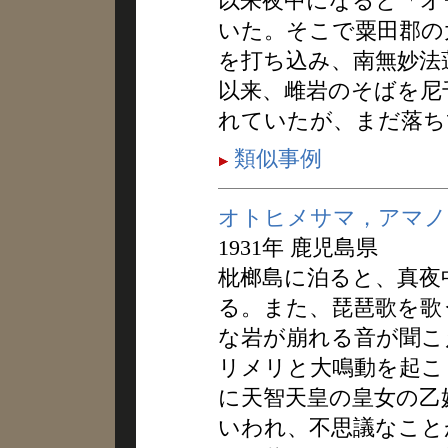
以来夜中になると「オ
いた。そこで粟田郡の
を打ち込み、南無妙法
以来、雌岩のそばを尼
れていたが、まだ落ち
類似事例
オトヒメサマ，アマノ
1931年 鹿児島県
枇榔島に泊ると、真夜
る。また、琵琶歌を歌
な岩が崩れる音が聞こ
リメリと大鳴動を起こ
に天智天皇の皇女の乙
いわれ、不思議なこと