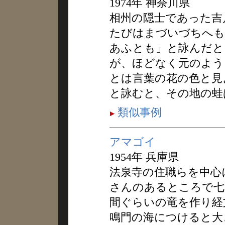
1974年 神奈川県
相州の隠士であった吉
たびはまづいづちへも
あふとも」と詠んだと
が、ほどなく元のよう
とは言葉の花の色と見
と詠むと、その地の蛙
類似事例
アマゴイ
1954年 兵庫県
法泉寺の住職らを中心
さんのあるところで七
間ぐらいの竜を作り経
鳴門の海につけると大