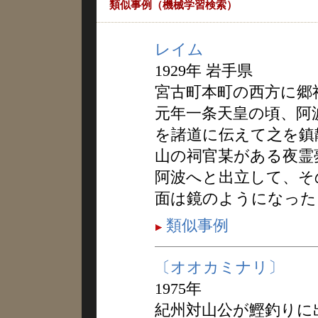
類似事例（機械学習検索）
レイム
1929年 岩手県
宮古町本町の西方に郷
元年一条天皇の頃、阿
を諸道に伝えて之を鎮
山の祠官某がある夜霊
阿波へと出立して、そ
面は鏡のようになった
類似事例
〔オオカミナリ〕
1975年
紀州対山公が鰹釣りに