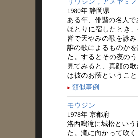
リウジン，アメヤミノ
1980年 静岡県
ある年、俳諧の名人で
ほとりに宿したとき、
皆で天やみの歌を詠み
誰の歌によるものかを
た。するとその夜のう
見てみると、真顔の歌
は彼のお蔭ということ
類似事例
モウジン
1978年 京都府
洛西鳴滝に城松という
た。滝に向かって吹く