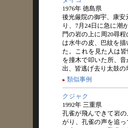
1976年 徳島県
後光厳院の御宇、康安
り、7月24日に急に
門の岩の上に周20尋
は水牛の皮、巴紋を描
た。これを見た人は皆
を撞木で叩いた所、音
出、皆逃げ去り太鼓の
類似事例
クジャク
1992年 三重県
孔雀が飛んできて岩の
がり、孔雀の声を追っ