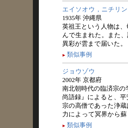
エイソオウ，ニチリン
1935年 沖縄県
英祖王という人物は、
んで生まれた。また、
異彩が雲まで届いた。
類似事例
ジョウゾウ
2002年 京都府
南北朝時代の臨済宗の
尚語録』によると、平
宗の高僧であった浄蔵
力によって冥界から蘇
類似事例