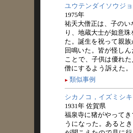
ユウテンダイソウジョ
1975年
祐天大僧正は、子のい
り、地蔵大士が如意珠
た。誕生を祝って親族
回鳴いた。皆が怪しん
ことで、子供は優れた
僧にするよう訴えた。
類似事例
シカノコ，イズミシキ
1931年 佐賀県
福泉寺に猪がやってき
うになった。あるとき
が聞こえたので見に行