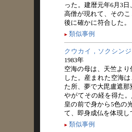
った。建暦元年6月3
高僧が現れて、そのこ
後に確かに符合した。
類似事例
クウカイ，ソクシンジ
1983年
空海の母は、天竺より
した。産まれた空海は
た所、夢で大毘盧遮那
やがてその経を得た。
皇の前で身から5色の
て、即身成仏を体現し
類似事例