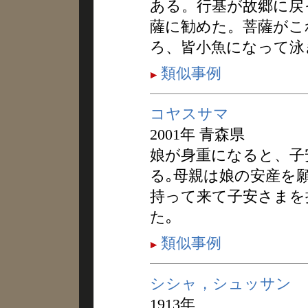
ある。行基が故郷に戻
薩に勧めた。菩薩がこ
ろ、皆小魚になって泳
類似事例
コヤスサマ
2001年 青森県
娘が身重になると、子
る｡母親は娘の安産を
持って来て子安さまを
た｡
類似事例
シシャ，シュッサン
1913年