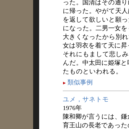
った。国清はその通り
に帰った。やがて天人
を返して欲しいと願っ
になった。二男一女を
大きくなったから別れ
女は羽衣を着て天に昇
それにもまして悲しみ
んだ。中太田に姫塚と
たものといわれる。
類似事例
ユメ，サネトモ
1976年
陳和卿が言うには、鎌
育王山の長老であった