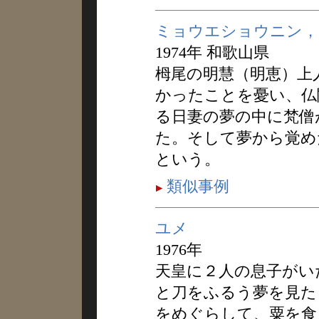
ミョウエショウニン，
1974年 和歌山県
栂尾の明慧（明恵）上
かったことを憂い、仏
る日妻の夢の中に梵僧
た。そして夢から覚め
という。
類似事例
ユメ
1976年
天皇に２人の息子がい
と刀をふるう夢を見た
をめぐらして、粟を食