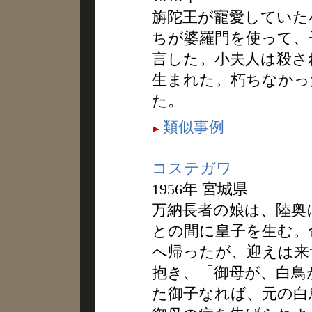
旃陀王が寵愛していた
ちが婆羅門を使って、
言した。小夫人は殺さ
生まれた。朽ちなかっ
た。
類似事例
コステガワ
1956年 宮城県
万納長者の娘は、陸奥
との間に皇子を生む。
へ帰ったが、迎えは来
抱き、「御母が、白鳥
た御子なれば、元の白