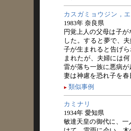
カスガミョウジン，エ
1983年 奈良県
円覚上人の父母は子が
した。すると夢で、夫
子が生まれると告げら
まれたが、夫婦には何
雷が落ち一族に悪病が
妻は神慮を恐れ子を春
類似事例
カミナリ
1934年 愛知県
敏達天皇の御代に、一
けて、雷雨に会い、木