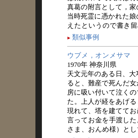
真葛の附言として，家
当時死霊に憑かれた娘
えたというので書き留
類似事例
ウブメ，オンメサマ
1970年 神奈川県
天文元年のある日、大
ると、難産で死んだ女
房に吸い付いて泣くの
た。上人が経をあげる
現れて、塔を建ててお
言ってお金を手渡した
さま、おんめ様）とし