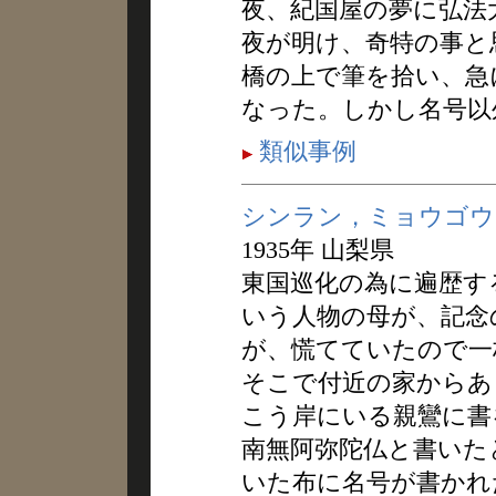
夜、紀国屋の夢に弘法
夜が明け、奇特の事と
橋の上で筆を拾い、急
なった。しかし名号以
類似事例
シンラン，ミョウゴウ
1935年 山梨県
東国巡化の為に遍歴す
いう人物の母が、記念
が、慌てていたので一
そこで付近の家からあ
こう岸にいる親鸞に書
南無阿弥陀仏と書いた
いた布に名号が書かれ