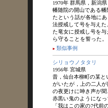
1970年 群馬県，新潟県
幡随院の開山である幡
たという話が各地にあ
法授戒して号を与えた
た竜女に授戒し号を与
ら守ることを誓った。
類似事例
シリョウノタタリ
1956年 宮城県
昔，仙台本柳町の某と
がいたが，上の二人が
の夜更けに呻き声が聞
赤黒い鬼のようになっ
「我はこの家の7代前