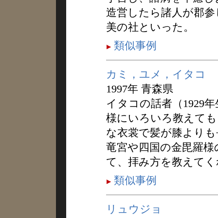
造営したら諸人が郡参
美の社といった。
類似事例
カミ，ユメ，イタコ
1997年 青森県
イタコの話者（1929
様にいろいろ教えても
な衣裳で髪が膝よりも
竜宮や四国の金毘羅様
て、拝み方を教えてく
類似事例
リュウジョ