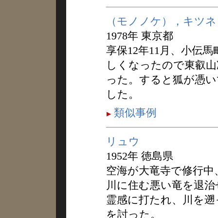
（モノノケ），キツネ
1978年 東京都
享保12年11月、小伝
しくなったので東叡山
った。すると狐が憑い
した。
類似事例
リュウ
1952年 徳島県
空海が大竜寺で修行中
川に住む悪い竜を退治
霊感に打たれ、川を遡
を討った。