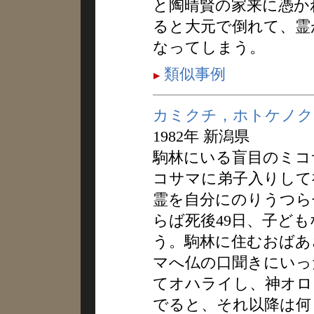
と陶晴賢の家来に憑か
ると大元で倒れて、霊
なってしまう。
類似事例
カミクチ，ホトケノク
1982年 新潟県
駒林にいる盲目のミコ
コサマに弟子入りして
霊を自分にのりうつら
らば死後49日、子ど
う。駒林に住むおばあ
マへ仏の口聞きにいっ
てオハライし、神オロ
でると、それ以降は何