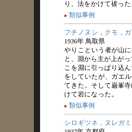
り、法をかけて祓った
類似事例
フチノヌシ，クモ，ガ
1936年 鳥取県
やりこという者が山に
と、淵から主が上がっ
こを淵に引っぱり込ん
をしていたが、ガエル
てきた。そして巌峯寺
けて岩になった。
類似事例
シロギツネ，ヌレガミ
1937年 京都府