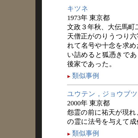
キツネ
1973年 東京都
文政３年秋、大伝馬町
天僧正がのりうつり六
れて名号や十念を求め
い詰めると狐憑きであ
後家であった。
類似事例
ユウテン，ジョウブツ
2000年 東京都
怨霊の前に祐天が現れ
の霊に法号を与えて成
類似事例