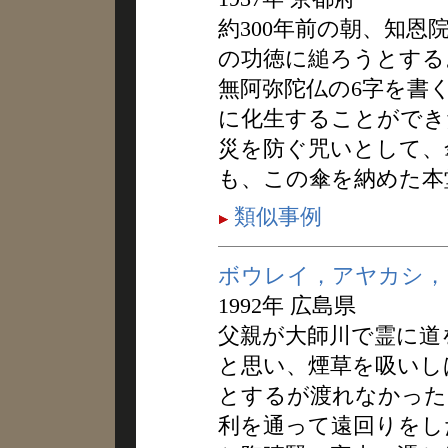
約300年前の朝、知
の功徳に縋ろうとする
無阿弥陀仏の6字を書
に化生することができ
災を防ぐ咒いとして、
も、この傘を納めた本
類似事例
ボウレイ，アヤカシ，
1992年 広島県
父親が大師川で霊に道
と思い、煙草を吸いし
とするが渡れなかった
利を通って遠回りをし