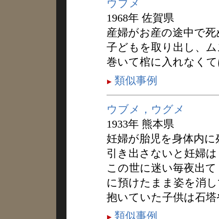
ウブメ
1968年 佐賀県
産婦がお産の途中で死
子どもを取り出し、ム
巻いて棺に入れなくて
類似事例
ウブメ，ウグメ
1933年 熊本県
妊婦が胎児を身体内に
引き出さないと妊婦は
この世に迷い毎夜出て
に預けたまま姿を消し
抱いていた子供は石塔
類似事例