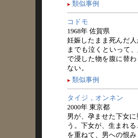
類似事例
コドモ
1968年 佐賀県
妊娠したまま死んだ人
までも泣くといって、
で浸した物を腹に替わ
ない。
類似事例
タイジ，オンネン
2000年 東京都
男が、孕ませた下女に
う。下女が、生まれる
を重ねて、男への恨み