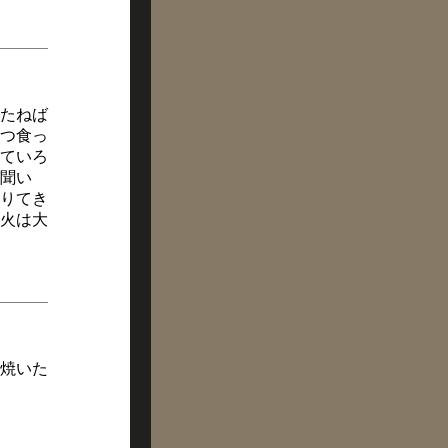
たねば
つ食っ
ていろ
聞い
りてき
火は大
焼いた