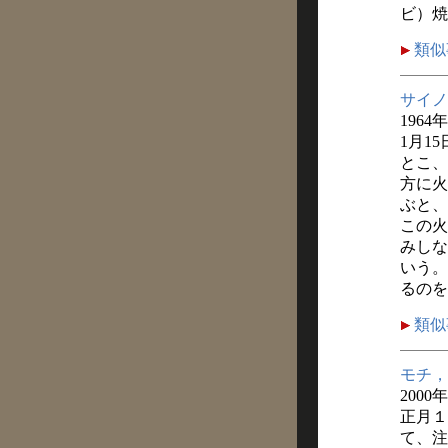
ビ）焼
類似
サイノ
1964
1月1
とこ、
方に火
ぶと、
この火
みしな
いう。
るのを
類似
モチ，
2000
正月１
て、注