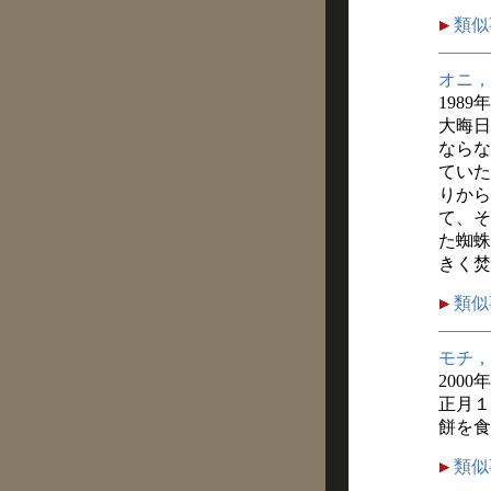
類似
オニ，
1989
大晦日
ならな
ていた
りから
て、そ
た蜘蛛
きく焚
類似
モチ，
2000
正月１
餅を食
類似