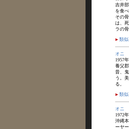
吉井部
を食べ
その骨
は、死
ラの骨
類似
オニ
1957
養父郡
昔、鬼
う。美
る。
類似
オニ
1972
沖縄本
ーヤー