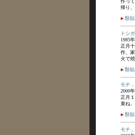
作って
帰り、
類似
トシガ
1985
正月十
作、家
火で焼
類似
モチ，
2000
正月１
束ね、
類似
モチ，