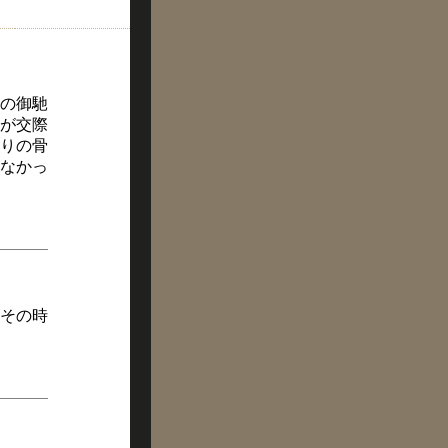
の御馳
鬼が交際
ぶりの骨
いなかっ
その時