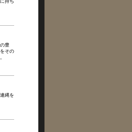
に持ち
の豊
をその
。
連縄を