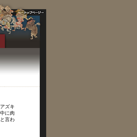
アズキ
中に肉
と言わ