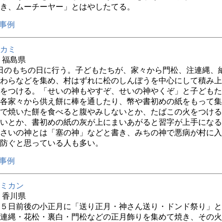
き、ムーチーヤー」とはやしたてる。
事例
カミ
年 福島県
5日のもちの日に行う。子どもたちが、家々から門松、注連縄、
わらなどを集め、村はずれに松のしんぼうを中心にして積み上
をつける。「せいの神もやすぞ、せいの神やくぞ」と子どもた
各家々から供え餅に棒を通したり、幣や書初めの紙をもって集
で焼いた餅を食べると腹やみしないとか、たばこの火をつける
いとか、書初めの紙の灰が上にまいあがると習字が上手になる
さいの神とは「塞の神」などと書き、みちの神で悪病が村に入
防ぐと思っている人も多い。
事例
ミカン
年 香川県
５日前後の小正月に「送り正月・神さん送り・ドンド祭り」と
連縄・花松・裏白・門松などの正月飾りを集めて焼き、その火