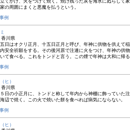
立てかけ、火をつけて焼く。焼け残った灰を海水にぬらして家
家の周囲にまくと悪魔を払うという。
事例
ミ
年 香川県
五日はオクリ正月、十五日正月と呼び、年神に供物を供えて稲
内安全祈願をする。その後河原で注連に火をつけ、年神の供物
いて食べる。これをトンドと言う。この煙で年神は大和に帰る
事例
（ヒ）
年 香川県
５日の小正月に、トンドと称して年内から神棚に飾っていた注
海辺で焼く。この火で焼いた餅を食べれば病気にならない。
事例
（ヒ）