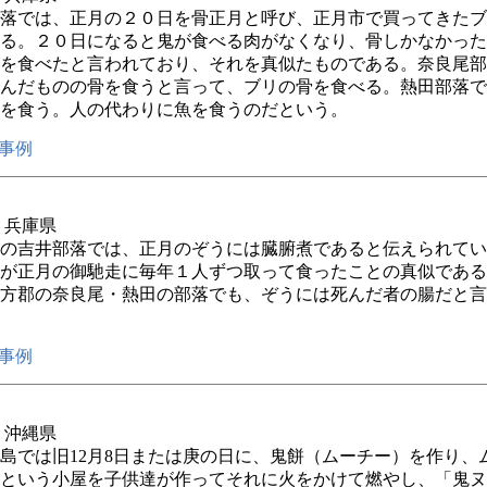
落では、正月の２０日を骨正月と呼び、正月市で買ってきたブ
る。２０日になると鬼が食べる肉がなくなり、骨しかなかった
を食べたと言われており、それを真似たものである。奈良尾部
んだものの骨を食うと言って、ブリの骨を食べる。熱田部落で
を食う。人の代わりに魚を食うのだという。
事例
年 兵庫県
の吉井部落では、正月のぞうには臓腑煮であると伝えられてい
が正月の御馳走に毎年１人ずつ取って食ったことの真似である
方郡の奈良尾・熱田の部落でも、ぞうには死んだ者の腸だと言
事例
年 沖縄県
島では旧12月8日または庚の日に、鬼餅（ムーチー）を作り、
という小屋を子供達が作ってそれに火をかけて燃やし、「鬼ヌ