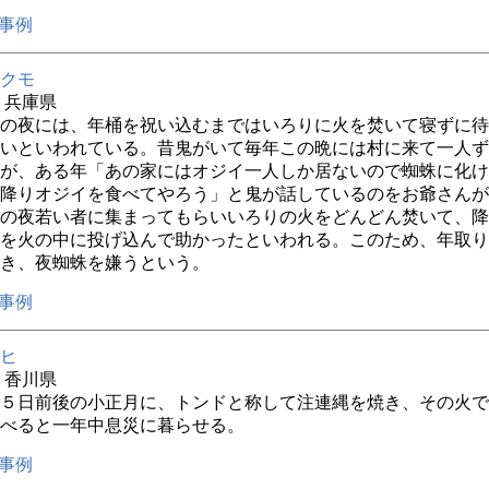
事例
クモ
年 兵庫県
の夜には、年桶を祝い込むまではいろりに火を焚いて寝ずに待
いといわれている。昔鬼がいて毎年この晩には村に来て一人ず
が、ある年「あの家にはオジイ一人しか居ないので蜘蛛に化け
降りオジイを食べてやろう」と鬼が話しているのをお爺さんが
の夜若い者に集まってもらいいろりの火をどんどん焚いて、降
を火の中に投げ込んで助かったといわれる。このため、年取り
き、夜蜘蛛を嫌うという。
事例
ヒ
年 香川県
５日前後の小正月に、トンドと称して注連縄を焼き、その火で
べると一年中息災に暮らせる。
事例