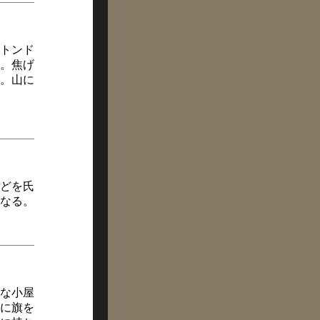
のトンド
。焦げ
。山に
どを氏
なる。
うな小屋
に旗を