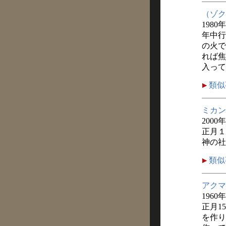
（ゾク
1980
年中行
の火で
れば焦
入って
類似
ミカン
2000
正月１
神の社
類似
アクマ
1960
正月1
を作り