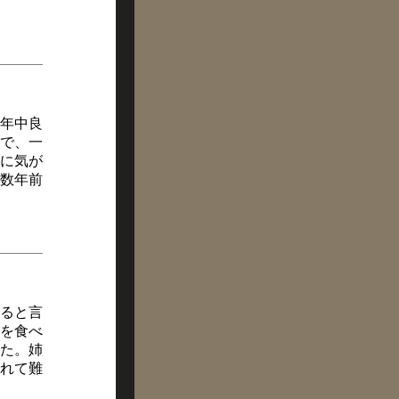
年中良
で、一
に気が
数年前
ると言
を食べ
た。姉
れて難