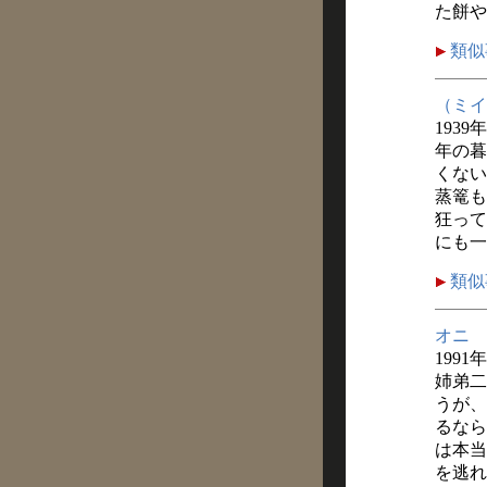
た餅や
類似
（ミイ
1939
年の暮
くない
蒸篭も
狂って
にも一
類似
オニ
1991
姉弟二
うが、
るなら
は本当
を逃れ