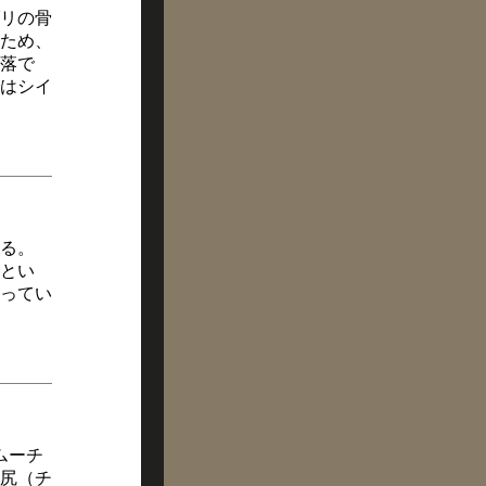
リの骨
ため、
落で
はシイ
る。
とい
ってい
ムーチ
尻（チ