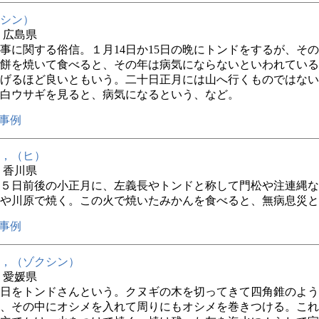
シン）
年 広島県
事に関する俗信。１月14日か15日の晩にトンドをするが、そ
餅を焼いて食べると、その年は病気にならないといわれている
げるほど良いともいう。二十日正月には山へ行くものではない
白ウサギを見ると、病気になるという、など。
事例
，（ヒ）
年 香川県
５日前後の小正月に、左義長やトンドと称して門松や注連縄な
や川原で焼く。この火で焼いたみかんを食べると、無病息災と
事例
，（ゾクシン）
年 愛媛県
5日をトンドさんという。クヌギの木を切ってきて四角錐のよ
、その中にオシメを入れて周りにもオシメを巻きつける。これ