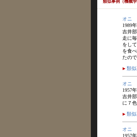
類似事例（機械学
オニ
1989
吉井部
走に毎
をして
を食べ
たので
類似
オニ
1957
吉井部
に７色
類似
オニ
1957