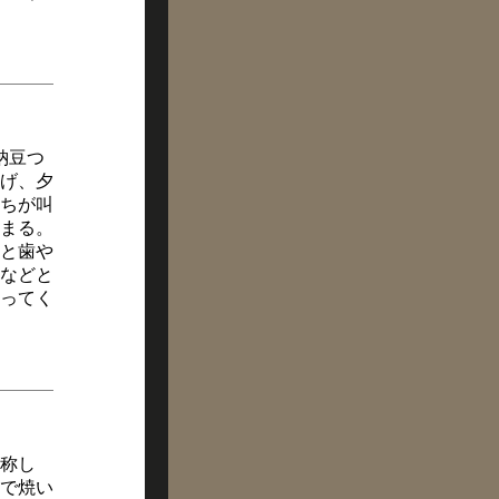
納豆つ
げ、夕
ちが叫
まる。
と歯や
などと
ってく
称し
で焼い