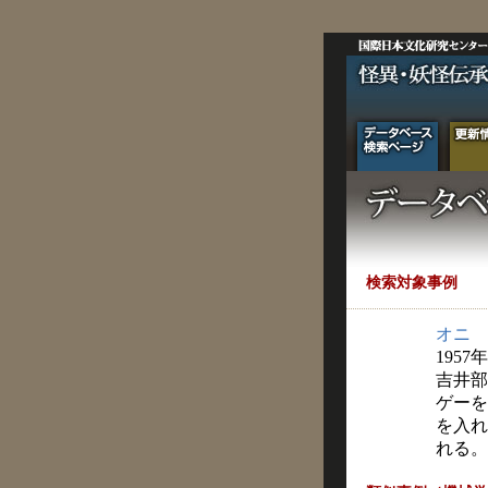
検索対象事例
オニ
1957
吉井部
ゲーを
を入れ
れる。