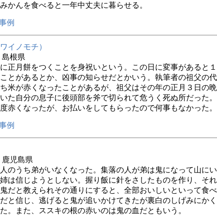
みかんを食べると一年中丈夫に暮らせる。
事例
ワイノモチ）
年 島根県
に正月餅をつくことを身祝いという。この日に変事があると１
ことがあるとか、凶事の知らせだとかいう。執筆者の祖父の代
ち米が赤くなったことがあるが、祖父はその年の正月３日の晩
いた自分の息子に後頭部を斧で切られて危うく死ぬ所だった。
度赤くなったが、お払いをしてもらったので何事もなかった。
事例
年 鹿児島県
人のうち弟がいなくなった。集落の人が弟は鬼になって山にい
姉は信じようとしない。握り飯に針をさしたものを作り、それ
鬼だと教えられその通りにすると、全部おいしいといって食べ
だと信じ、逃げると鬼が追いかけてきたが裏白のしげみにかく
た。また、ススキの根の赤いのは鬼の血だともいう。