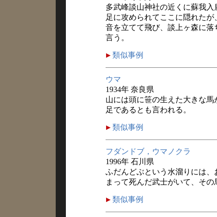
多武峰談山神社の近くに蘇我入
足に攻められてここに隠れたが
音を立てて飛び、談上ヶ森に落
言う。
類似事例
ウマ
1934年 奈良県
山には頭に笹の生えた大きな馬
足であるとも言われる。
類似事例
フダンドブ，ウマノクラ
1996年 石川県
ふだんどぶという水溜りには、
まって死んだ武士がいて、その
類似事例