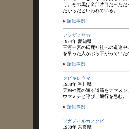
う。その馬は全部片目だっただ
たからだといわれている。
類似事例
アンザノサカ
1974年 愛知県
三河一宮の砥鹿神社への道途中
を吊った人がぶら下がっていた
類似事例
クビキレウマ
1938年 香川県
天狗や魔の通る道筋をナマスジ
ウマミチと呼び、通行を忌む。
類似事例
ソガノイルカノクビ
1988年 奈良県