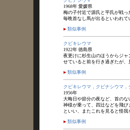
クビナシウマ
1968年 愛媛県
梅の子付近で源氏と平氏が戦っ
毎晩首なし馬が出るといわれて
類似事例
クビキレウマ
1922年 徳島県
夜更けに杉生山のほうからジャ
せていると前を行き過ぎたが、
類似事例
クビキレウマ，クビナシウマ，
1956年
大晦日や節分の夜など、首のな
神様が乗って、四辻などを飛び
といい、またこれを見ると怪我
類似事例