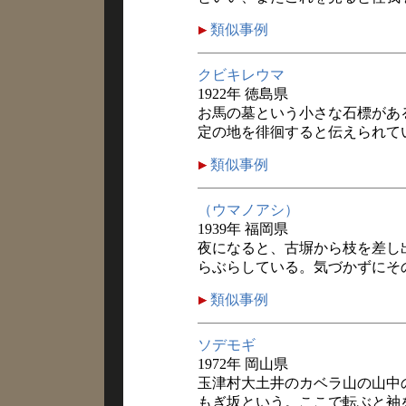
類似事例
クビキレウマ
1922年 徳島県
お馬の墓という小さな石標があ
定の地を徘徊すると伝えられて
類似事例
（ウマノアシ）
1939年 福岡県
夜になると、古塀から枝を差し
らぶらしている。気づかずにそ
類似事例
ソデモギ
1972年 岡山県
玉津村大土井のカベラ山の山中
もぎ坂という。ここで転ぶと袖