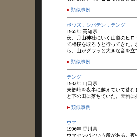
類似事例
ボウズ，シバテン，テング
1965年 高知県
夜、月山神社にいく山道のヒロ
て相撲を取ろうと行ってきた。
ら、山がグワッと大きな音を立
類似事例
テング
1932年 山口県
東郷峠を夜半に越えていて苔む
と下の田に落ちていた。天狗に
類似事例
ウマ
1996年 香川県
ウマセンバという所がある。夜