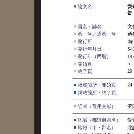
■
論文名
愛
告
■
書名・誌名
文
■
巻・号／通巻・号
通
■
発行所
南
■
発行年月日
S
■
発行年（西暦）
19
■
5
開始頁
■
29
終了頁
■
24
掲載箇所・開始頁
■
掲載箇所・終了頁
■
話者（引用文献）
沢
■
地域（都道府県名）
愛
■
地域（市・郡名）
北