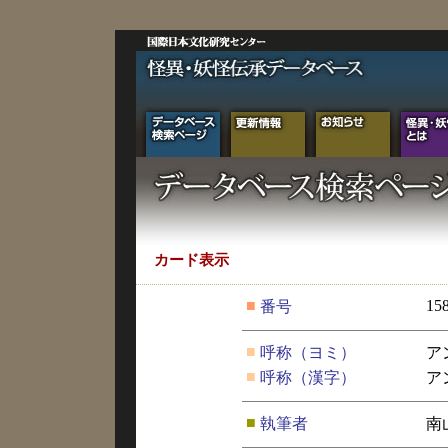
カード表示
■
15
番号
■
呼称（ヨミ）
ア
■
呼称（漢字）
ア
■
執筆者
南