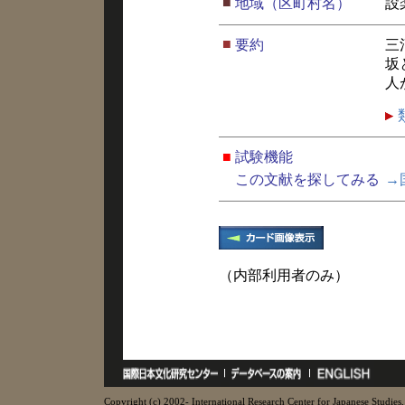
■
地域（区町村名）
設
■
要約
三
坂
人
■
試験機能
この文献を探してみる
→
（内部利用者のみ）
Copyright (c) 2002- International Research Center for Japanese Studies, 