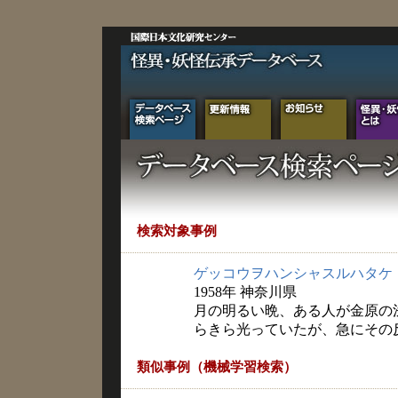
検索対象事例
ゲッコウヲハンシャスルハタケ
1958年 神奈川県
月の明るい晩、ある人が金原の
らきら光っていたが、急にその
類似事例（機械学習検索）