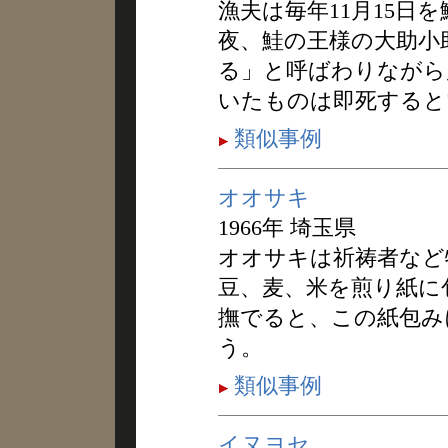
漁夫は毎年11月15日
夜、鮭の王様の大助小
る」と呼ばわりながら
いたものは即死すると
類似事例
オオサキ
1966年 埼玉県
オオサキは祈祷者など
豆、麦、米を煎り紙に
撫でると、この紙包み
う。
類似事例
イヌヨセ