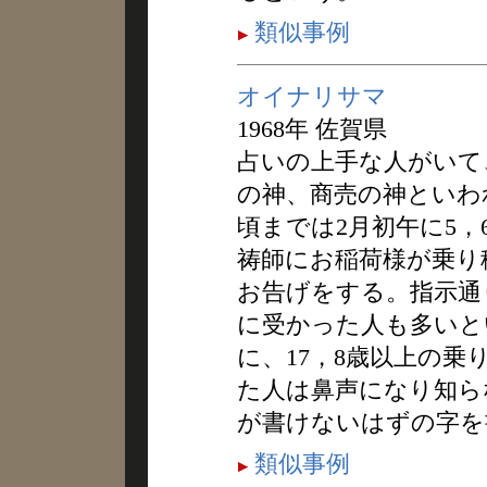
類似事例
オイナリサマ
1968年 佐賀県
占いの上手な人がいて
の神、商売の神といわれ
頃までは2月初午に5，
祷師にお稲荷様が乗り
お告げをする。指示通
に受かった人も多いと
に、17，8歳以上の
た人は鼻声になり知ら
が書けないはずの字を
類似事例