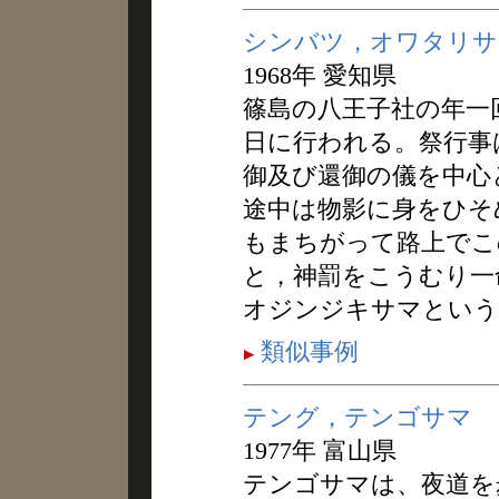
シンバツ，オワタリサ
1968年 愛知県
篠島の八王子社の年一
日に行われる。祭行事
御及び還御の儀を中心
途中は物影に身をひそ
もまちがって路上でこ
と，神罰をこうむり一
オジンジキサマという
類似事例
テング，テンゴサマ
1977年 富山県
テンゴサマは、夜道を