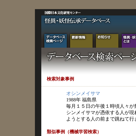
検索対象事例
オシンメイサマ
1988年 福島県
毎月１５日の午後１時頃人々が
シンメイサマが憑依する人が現
ようとする人の前まで跳ねて行
類似事例（機械学習検索）