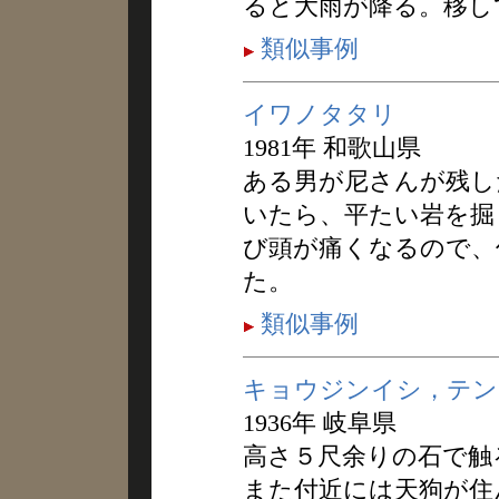
ると大雨が降る。移し
類似事例
イワノタタリ
1981年 和歌山県
ある男が尼さんが残し
いたら、平たい岩を掘
び頭が痛くなるので、
た。
類似事例
キョウジンイシ，テン
1936年 岐阜県
高さ５尺余りの石で触
また付近には天狗が住