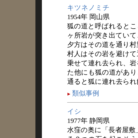
キツネノミチ
1954年 岡山県
狐の道と呼ばれるとこ
ヶ所岩が突き出ていて
夕方はその道を通り村
村人はその岩を避けて
乗せて連れ去られ、岩
た他にも狐の道があり
通ると狐に連れ去られ
類似事例
イシ
1977年 静岡県
水窪の奥に「長者屋敷