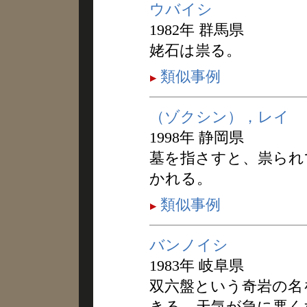
ウバイシ
1982年 群馬県
姥石は祟る。
類似事例
（ゾクシン），レイ
1998年 静岡県
墓を指さすと、祟られ
かれる。
類似事例
バンノイシ
1983年 岐阜県
双六盤という奇岩の名
きる。天気が急に悪く