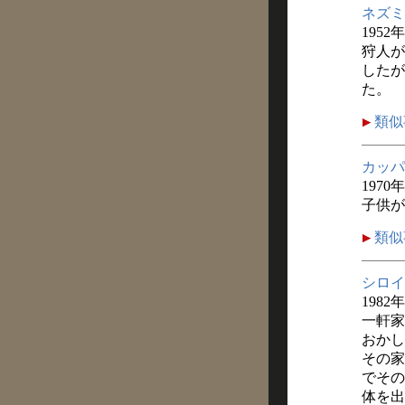
ネズミ
1952
狩人が
したが
た。
類似
カッパ
1970
子供が
類似
シロイ
1982
一軒家
おかし
その家
でその
体を出