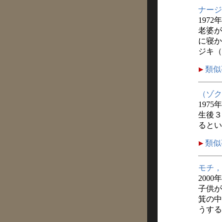
ナージ
1972
老婆が
に寝か
ジキ（
類似
（ゾク
1975
生後３
るとい
類似
モチ，
2000
子供が
箕の中
うする