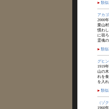
類似
アカゴ
2000
栗山村
慣わし
に宿ろ
霊魂の
類似
グヒン
1919
山の木
れを食
を入れ
類似
（ゾク
1960