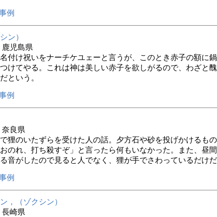
事例
シン）
年 鹿児島県
名付け祝いをナーチケユェーと言うが、このとき赤子の額に鍋
つけてやる。これは神は美しい赤子を欲しがるので、わざと醜
だという。
事例
年 奈良県
で狸のいたずらを受けた人の話。夕方石や砂を投げかけるもの
おのれ、打ち殺すぞ」と言ったら何もいなかった。また、昼間
る音がしたので見ると人でなく、狸が手でさわっているだけだ
事例
ン，（ゾクシン）
年 長崎県