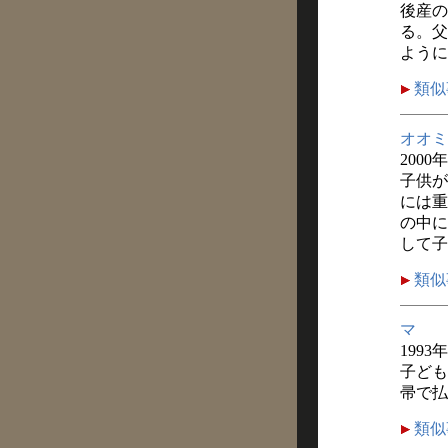
後産の
る。父
ように
類似
オオミ
2000
子供が
には重
の中に
して子
類似
マ
1993
子ども
帚で払
類似