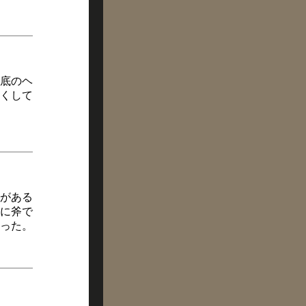
底のヘ
くして
がある
に斧で
った。