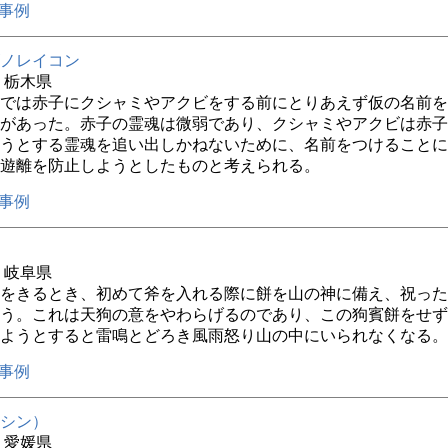
事例
ノレイコン
年 栃木県
では赤子にクシャミやアクビをする前にとりあえず仮の名前を
があった。赤子の霊魂は微弱であり、クシャミやアクビは赤子
うとする霊魂を追い出しかねないために、名前をつけることに
遊離を防止しようとしたものと考えられる。
事例
年 岐阜県
をきるとき、初めて斧を入れる際に餅を山の神に備え、祝った
う。これは天狗の意をやわらげるのであり、この狗賓餅をせず
ようとすると雷鳴とどろき風雨怒り山の中にいられなくなる。
事例
シン）
年 愛媛県