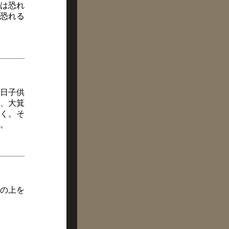
は恐れ
恐れる
日子供
、大箕
く。そ
。
の上を