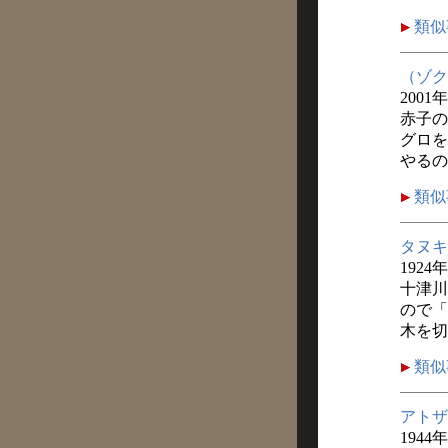
類似
（ゾク
2001
赤子の
グロを
やるの
類似
タヌキ
1924
十津川
ので「
木を切
類似
アトザ
1944