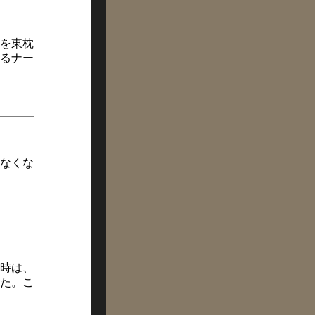
を東枕
るナー
なくな
時は、
た。こ