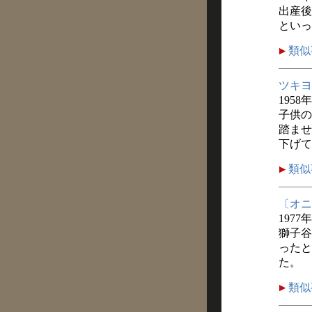
出産後
といっ
類似
ツキヨ
1958
子供の
踏ませ
下げて
類似
〔オニ
1977年
獅子谷
ったと
た。
類似