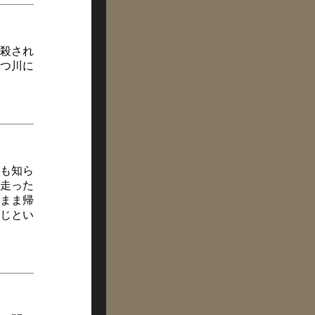
殺され
つ川に
も知ら
走った
まま帰
じとい