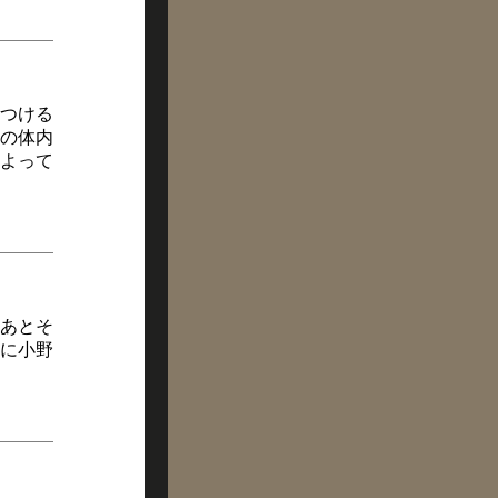
つける
の体内
よって
あとそ
に小野