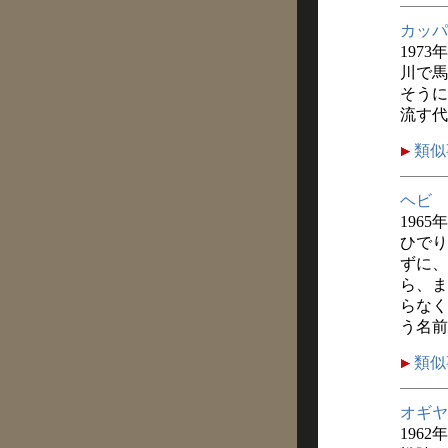
カッパ
1973
川で馬
そうに
流す代
類似
ヘビ
1965
ひでり
ずに、
ら、ま
らなく
う名前
類似
オギヤ
1962