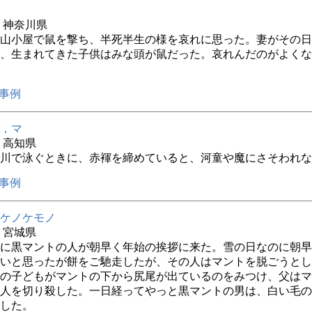
年 神奈川県
山小屋で鼠を撃ち、半死半生の様を哀れに思った。妻がその日
、生まれてきた子供はみな頭が鼠だった。哀れんだのがよくな
事例
，マ
年 高知県
川で泳ぐときに、赤褌を締めていると、河童や魔にさそわれな
事例
ケノケモノ
年 宮城県
に黒マントの人が朝早く年始の挨拶に来た。雪の日なのに朝早
いと思ったが餅をご馳走したが、その人はマントを脱ごうとし
の子どもがマントの下から尻尾が出ているのをみつけ、父はマ
人を切り殺した。一日経ってやっと黒マントの男は、白い毛の
した。