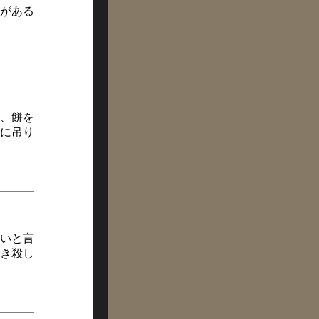
」がある
、餅を
に吊り
いと言
き殺し