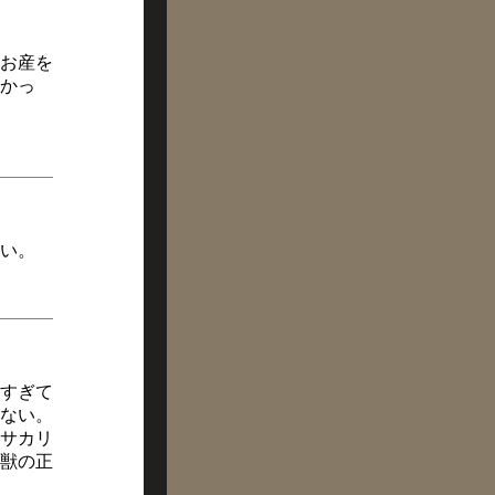
お産を
かっ
い。
すぎて
ない。
サカリ
獣の正