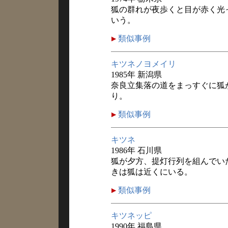
狐の群れが夜歩くと目が赤く光
いう。
類似事例
キツネノヨメイリ
1985年 新潟県
奈良立集落の道をまっすぐに狐
り。
類似事例
キツネ
1986年 石川県
狐が夕方、提灯行列を組んでい
きは狐は近くにいる。
類似事例
キツネッピ
1990年 福島県