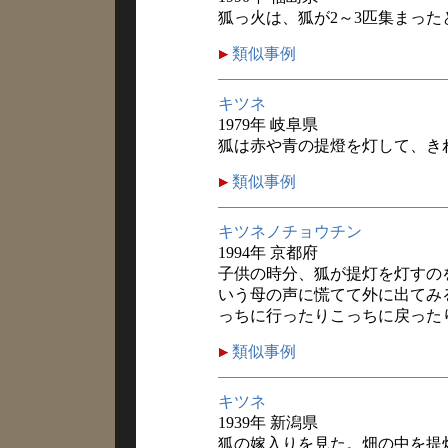
狐っ火は、狐が2～3匹集まっ
類似事例
キツネ
1979年 岐阜県
狐は赤や青の提燈を灯して、き
類似事例
キツネノチョウチン
1994年 京都府
子供の時分、狐が提灯を灯すの
いう母の声に慌てて外に出てみ
っちに行ったりこっちに戻った
類似事例
キツネ
1939年 新潟県
狐の嫁入りを見た。畑の中を提