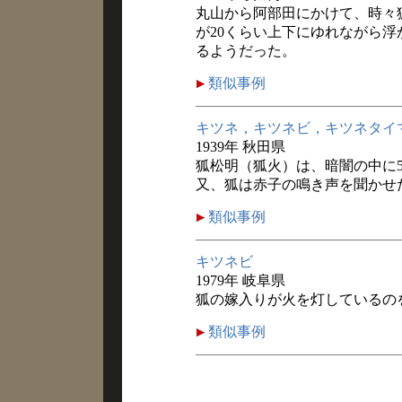
丸山から阿部田にかけて、時々
が20くらい上下にゆれながら
るようだった。
類似事例
キツネ，キツネビ，キツネタイ
1939年 秋田県
狐松明（狐火）は、暗闇の中に
又、狐は赤子の鳴き声を聞かせ
類似事例
キツネビ
1979年 岐阜県
狐の嫁入りが火を灯しているの
類似事例