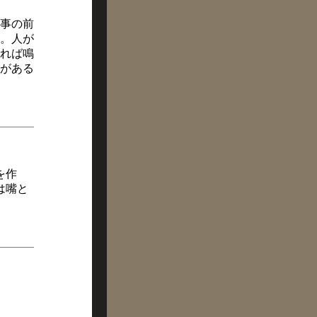
事の前
。人が
れば鳴
がある
を作
は嘴と