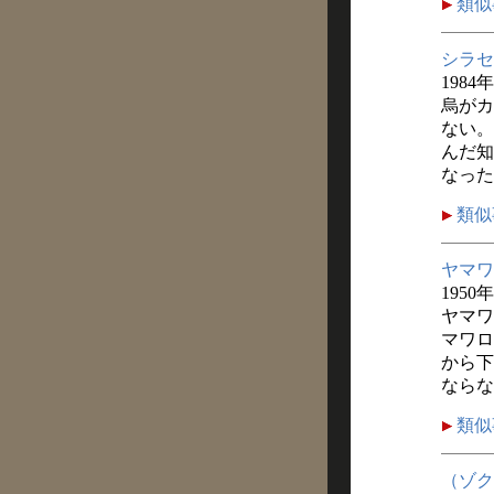
類似
シラセ
1984
烏がカ
ない。
んだ知
なった
類似
ヤマワ
1950
ヤマワ
マワロ
から下
ならな
類似
（ゾク