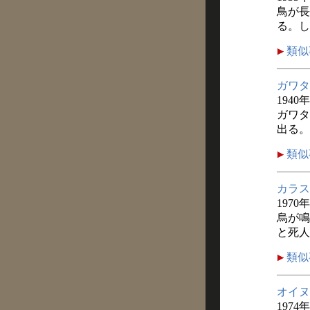
鳥が長
る。し
類似
ガワタ
1940
ガワタ
出る。
類似
カラス
1970
烏が鳴
と死人
類似
オイヌ
1974