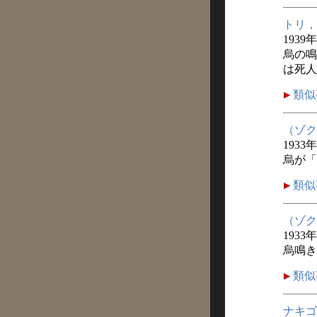
トリ，
1939
烏の鳴
は死人
類似
（ゾク
1933
烏が「
類似
（ゾク
1933
烏鳴き
類似
ナキゴ