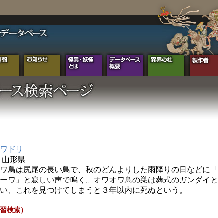
ワドリ
年 山形県
ワ鳥は尻尾の長い鳥で、秋のどんよりした雨降りの日などに「
ーワ」と寂しい声で鳴く。オワオワ鳥の巣は葬式のガンダイと
い、これを見つけてしまうと３年以内に死ぬという。
習検索）