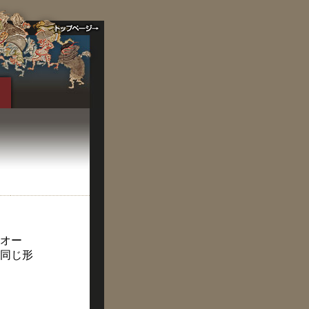
オー
同じ形