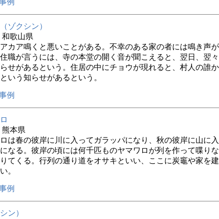
事例
（ゾクシン）
年 和歌山県
アカア鳴くと悪いことがある。不幸のある家の者には鳴き声が
住職が言うには、寺の本堂の開く音が聞こえると、翌日、翌々
らせがあるという。住居の中にチョウが現れると、村人の誰か
という知らせがあるという。
事例
ロ
年 熊本県
ロは春の彼岸に川に入ってガラッパになり、秋の彼岸に山に入
になる。彼岸の頃には何千匹ものヤマワロが列を作って喋りな
りてくる。行列の通り道をオサキといい、ここに炭竈や家を建
い。
事例
シン）