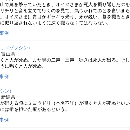
山で鳥を撃っていたとき、オイヌさまが死人を掘り返したのを
リチリと音を立てて行くのを見て、気づかれてのどを食いきら
。オイヌさまは青目がギラギラ光り、牙が鋭い。墓を掘るとき
に掘り返されないように深く掘らなくてはならない。
事例
，（ゾクシン）
年 富山県
くと人が死ぬ。また烏の二声「三声」鳴きは死人が出る。そし
うに鳴くと人が死ぬ。
事例
シン）
年 新潟県
が消える頃にミヨウドリ（本名不詳）が鳴くと人が死ぬといい
には棺を担いだ痕があるという。
事例