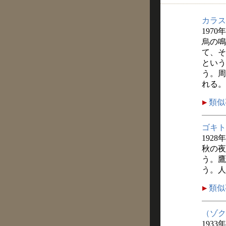
カラス
1970
烏の鳴
て、そ
という
う。周
れる。
類似
ゴキト
1928
秋の夜
う。鷹
う。人
類似
（ゾク
1933