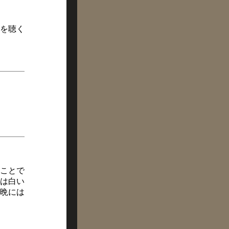
声を聴く
ことで
は白い
晩には