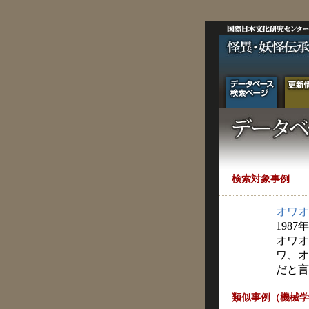
検索対象事例
オワオ
1987
オワオ
ワ、オ
だと言
類似事例（機械学