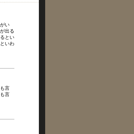
がい
が出る
るとい
といわ
も言
も言