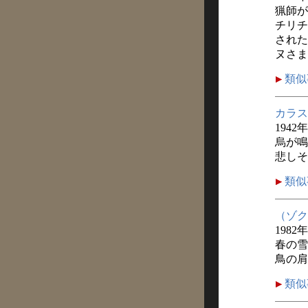
猟師が
チリチ
された
ヌさま
類似
カラス
1942
烏が鳴
悲しそ
類似
（ゾク
1982
春の雪
鳥の肩
類似