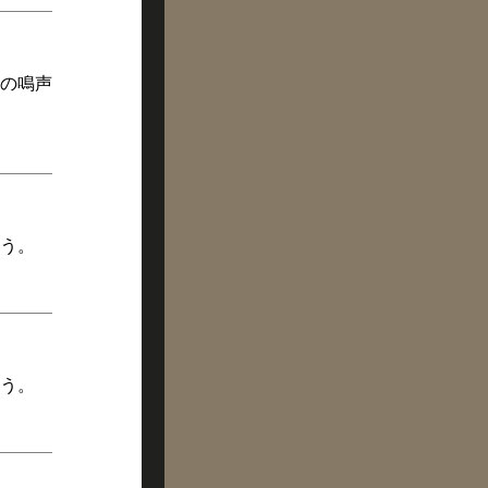
の鳴声
う。
う。