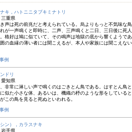
ナキ，ハトニニタブキミナトリ
年 三重県
き声は死の前兆だと考えられている。烏よりもっと不気味な鳥
れが一声鳴くと即時に、二声、三声鳴くと二日、三日後に死人
。格好は鳩に似ていて、その鳴声は地獄の底から響くようであ
囲の血縁の薄い者には聞こえるが、本人や家族には聞こえない
事例
ンドリ
年 愛知県
、非常に淋しい声で鳴くのはごきとん鳥である。はすとん鳥と
に似た小さな体、あるいは、機織の杼のような形をしていると
がこの鳥を見ると死ぬといわれる。
事例
シン），カラスナキ
年 岩手県