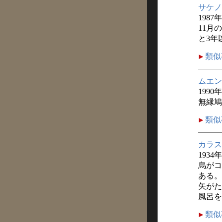
サケノ
1987
11月
と3年
類似
ムエン
1990
無縁鳩
類似
カラス
1934
烏がコ
ある。
矢がた
風呂を
類似