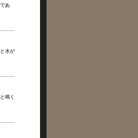
であ
と水が
と鳴く