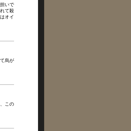
担いで
れて殺
はオイ
て烏が
、この