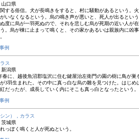
年 山口県
関する俗信。犬が長鳴きをすると、村に騒動があるという。火
がいなくなるという。烏の鳴き声が悪いと、死人が出るという
ぬ度に烏が一羽死ぬので、それを悲しむ烏が死期の近い人が在
う。烏が棟に止まって鳴くと、その家かあるいは親族内に凶事
。
事例
ラス
年 新潟県
年春に、越後魚沼郡塩沢に住む鍵屋治左衛門の園の樹に鳥が巣
が3羽生まれた。その中に真っ白な烏の雛を見つけた。はじめ
紅だったが、成長していく内にそこも真っ白となったという。
事例
シン），カラス
年 茨城県
れっぽく鳴くと人が死ぬという。