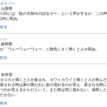
オオスケ
年 山形県
の15日には「鮭の大助今のぼるぞー」という声がするが、この
以内に死ぬ。
事例
バト
年 静岡県
が「ワォーワォーワォー」と陰気くさく鳴くと人が死ぬ。
事例
年 奈良県
カコカと鳴くと人が産まれ、カワイカワイと鳴くと人が死んだ
産まれる時は家の雨だれに血の流れるのが見え、産まれる時に
つのが見えるからだという。また棺は背に負わない。湯棺した
たかない。
事例