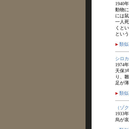
1940
動物に
には鼠
一人死
くとい
という
類似
シロカ
1974
天保3
り、雛
足が薄
類似
（ゾク
1933
烏が哀