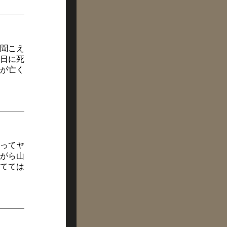
聞こえ
日に死
が亡く
ってヤ
がら山
てては