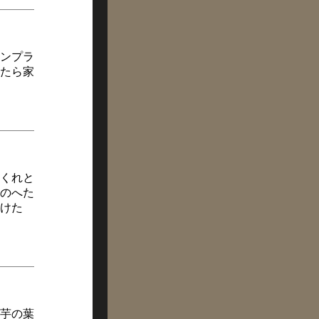
ンプラ
たら家
くれと
のへた
けた
芋の葉