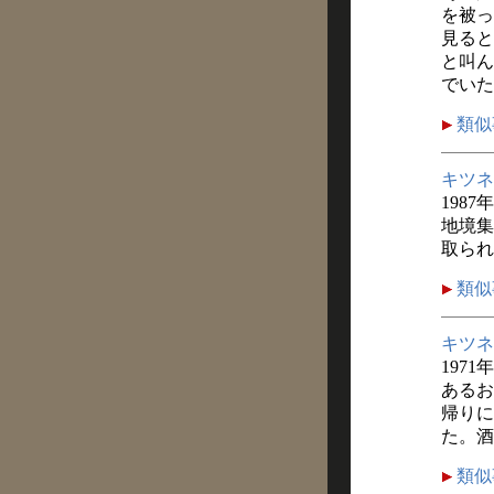
を被っ
見ると
と叫ん
でいた
類似
キツネ
1987
地境集
取られ
類似
キツネ
1971
あるお
帰りに
た。酒
類似