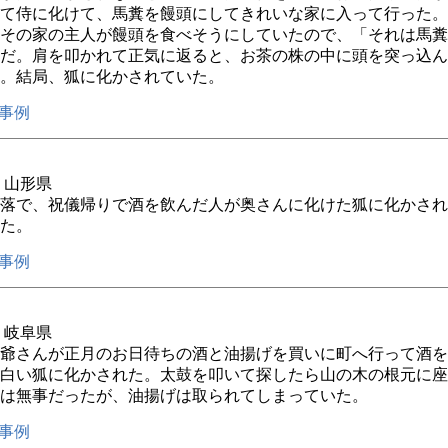
て侍に化けて、馬糞を饅頭にしてきれいな家に入って行った。
その家の主人が饅頭を食べそうにしていたので、「それは馬糞
だ。肩を叩かれて正気に返ると、お茶の株の中に頭を突っ込ん
。結局、狐に化かされていた。
事例
年 山形県
落で、祝儀帰りで酒を飲んだ人が奥さんに化けた狐に化かされ
た。
事例
年 岐阜県
爺さんが正月のお日待ちの酒と油揚げを買いに町へ行って酒を
白い狐に化かされた。太鼓を叩いて探したら山の木の根元に座
は無事だったが、油揚げは取られてしまっていた。
事例