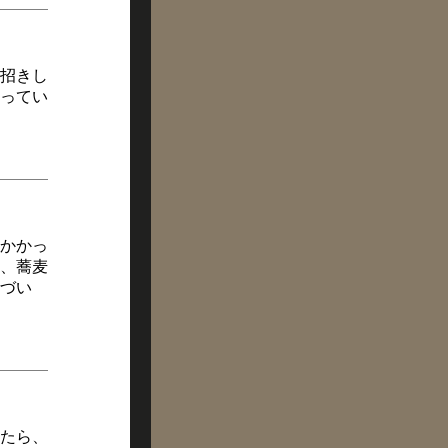
招きし
ってい
かかっ
、蕎麦
づい
たら、