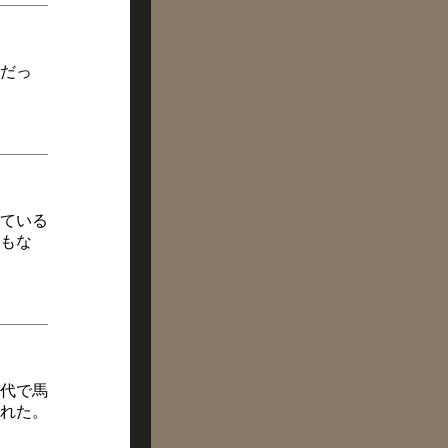
だっ
ている
もな
代で馬
れた。