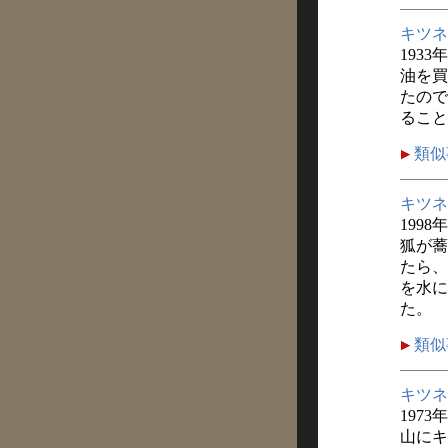
キツネ
1933
油を買
たので
ること
類似
キツネ
1998
狐が蕎
たら、
を水に
た。
類似
キツネ
1973
山にキ