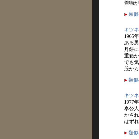
着物が
類似
キツネ
1965
ある男
丹餅に
重箱か
でも気
股から
類似
キツネ
1977
奉公人
かされ
はずれ
類似