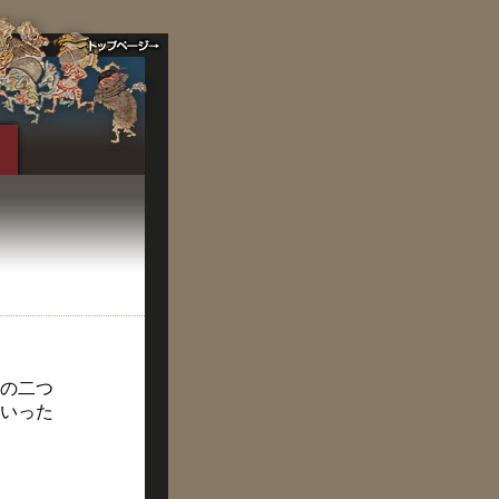
の二つ
いった