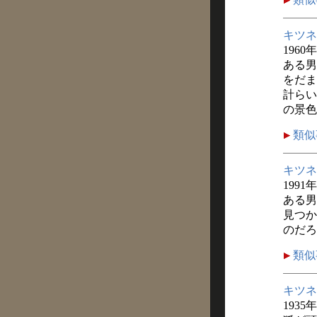
キツネ
1960
ある男
をだま
計らい
の景色
類似
キツネ
1991
ある男
見つか
のだろ
類似
キツネ
1935