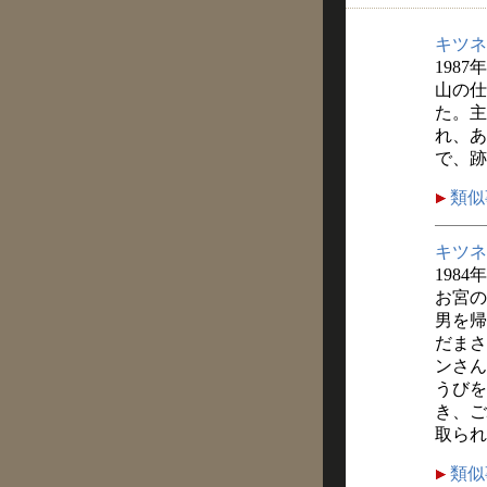
キツネ
1987
山の仕
た。主
れ、あ
で、跡
類似
キツネ
1984
お宮の
男を帰
だまさ
ンさん
うびを
き、ご
取られ
類似