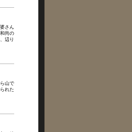
婆さん
和尚の
、辺り
ら山で
られた