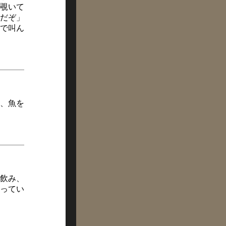
覗いて
だぞ」
で叫ん
、魚を
飲み、
ってい