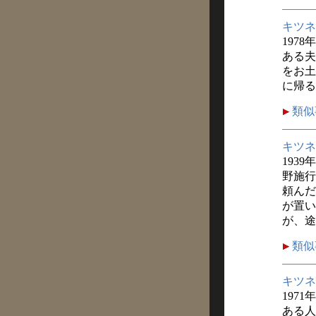
キツネ
1978
ある夫
をお土
に帰る
類似
キツネ
1939
野施行
頼んだ
が置い
が、途
類似
キツネ
1971
ある人