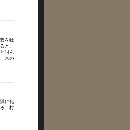
糞を牡
ると、
と叫ん
、木の
狐に化
ろ、村