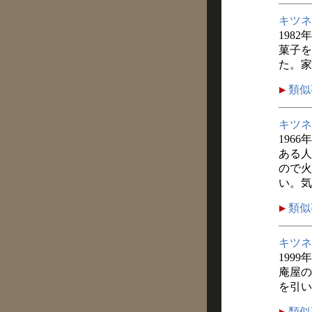
キツネ
1982
菓子を
た。家
類似
キツネ
1966
ある人
ので火
い。気
類似
キツネ
1999
庵屋の
を引い
類似