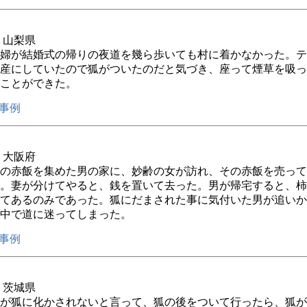
年 山梨県
婦が結婚式の帰りの夜道を幾ら歩いても村に着かなかった。テ
産にしていたので狐がついたのだと気づき、座って煙草を吸っ
ことができた。
事例
年 大阪府
の赤飯を集めた男の家に、妙齢の女が訪れ、その赤飯を売って
。妻が分けてやると、銭を置いて去った。男が帰宅すると、柿
てあるのみであった。狐にだまされた事に気付いた男が追いか
中で道に迷ってしまった。
事例
年 茨城県
が狐に化かされないと言って、狐の後をついて行ったら、狐が