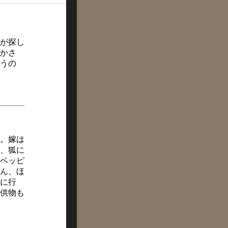
が探し
かさ
うの
。嫁は
、狐に
ベッピ
ん、ほ
に行
供物も