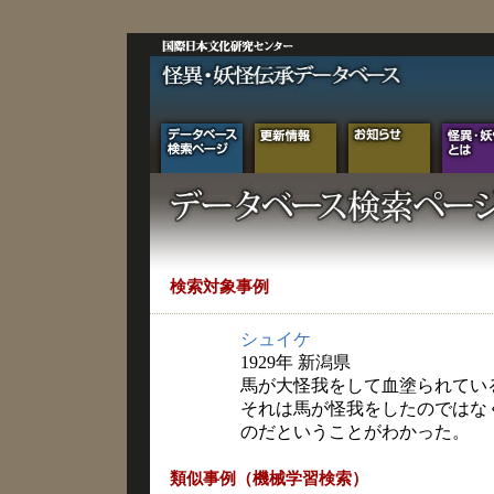
検索対象事例
シュイケ
1929年 新潟県
馬が大怪我をして血塗られてい
それは馬が怪我をしたのではな
のだということがわかった。
類似事例（機械学習検索）