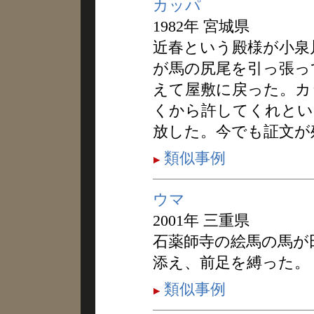
カッパ
1982年 宮城県
近春という殿様が小泉
が馬の尻尾を引っ張っ
えて屋敷に戻った。カ
くから許してくれとい
放した。今でも証文が
類似事例
ウマ
2001年 三重県
石薬師寺の絵馬の馬が
添え、前足を縛った。
類似事例