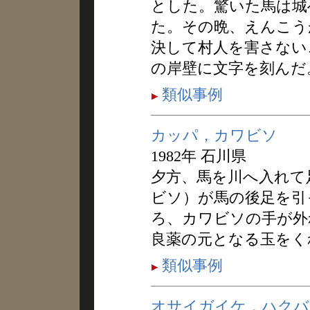
とした。驚いた馬は城
た。その晩、えんこう
決して村人を害さない
の岸壁に文字を刻んだ
類似事例
カッパ，カワビソ
1982年 石川県
夕方、馬を川へ入れて
ビソ）が馬の後足を引
ろ、カワビソの手が外
良薬の元となる玉をく
類似事例
オサイガイケ，ハクバ