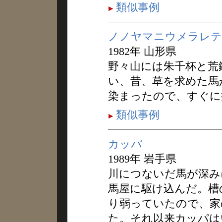
類似事例
ノノヤマニウメラレテ
1982年 山形県
野々山には朱千杯と荒
い、昔、草を求めた馬
染まったので、すぐに
類似事例
カッパ
1989年 岩手県
川につないだ馬が深み
馬屋に駆け込んだ。槽
り弱っていたので、家
た。それ以来カッパは