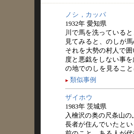
ノシ，カッパ
1932年 愛知県
川で馬を洗っていると
見てみると、のしが馬
それを大勢の村人で囲
度と悪戯をしない事を
の地でのしを見ること
類似事例
ザイホウ
1983年 茨城県
入檜沢の奥の尺条山の
長者が住んでいたとい
前のこと、ある人が代