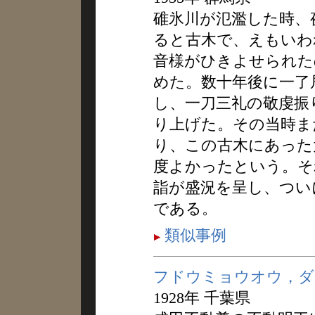
碓氷川が氾濫した時、
ると古木で、えもいわ
音様がひきよせられた
めた。数十年後に一了
し、一刀三礼の敬虔振
り上げた。その当時ま
り、この古木にあった
度よかったという。そ
詣が盛況を呈し、つい
である。
類似事例
フドウミョウオウ，ダ
1928年 千葉県