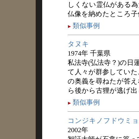
しくない霊仏がある為
仏像を納めたところ子
類似事例
タヌキ
1974年 千葉県
私法寺(弘法寺？)の
て人々が群参していた
の奥義を尋ねたが答え
ら後から古狸が逃げ出
類似事例
コンジキノフドウミョ
2002年