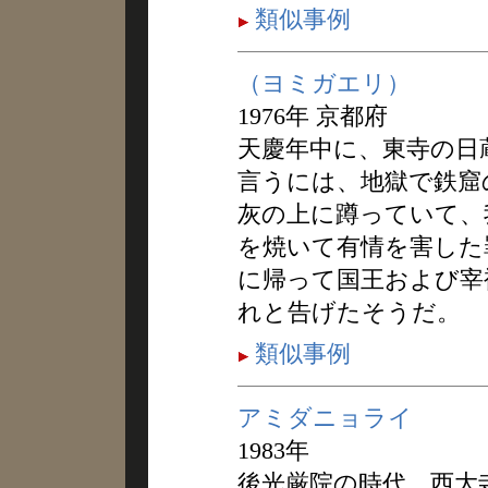
類似事例
（ヨミガエリ）
1976年 京都府
天慶年中に、東寺の日
言うには、地獄で鉄窟
灰の上に蹲っていて、
を焼いて有情を害した
に帰って国王および宰
れと告げたそうだ。
類似事例
アミダニョライ
1983年
後光厳院の時代、西大