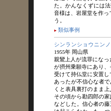
た。かんなくずには法
音様は、岩屋堂を作っ
う。
類似事例
シンランショウニンノ
1955年 岡山県
親鸞上人が流罪になっ
が摂州乗願寺にあり、
受けて持仏堂に安置し
あったが不信心な者で
くと表具裏打のまま上
その頃から勘四郎の家
などした。信心者の藤