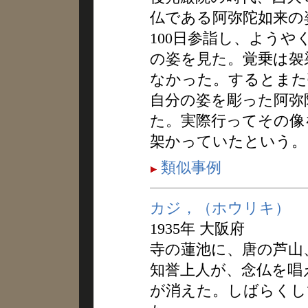
仏である阿弥陀如来の
100日参詣し、よう
の姿を見た。覚乗は袈
なかった。するとまた
自分の姿を彫った阿弥
た。実際行ってその像
架かっていたという。
類似事例
カジ，（ホウリキ）
1935年 大阪府
寺の蓮池に、唐の芦山
知誉上人が、念仏を唱
が消えた。しばらくし