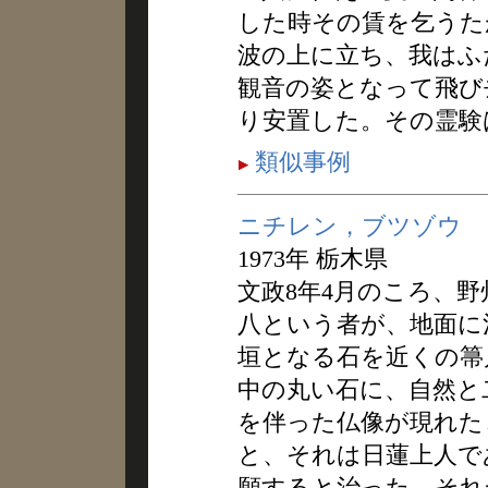
した時その賃を乞うた
波の上に立ち、我はふ
観音の姿となって飛び
り安置した。その霊験
類似事例
ニチレン，ブツゾウ
1973年 栃木県
文政8年4月のころ、
八という者が、地面に
垣となる石を近くの箒
中の丸い石に、自然と
を伴った仏像が現れた
と、それは日蓮上人で
願すると治った。それ