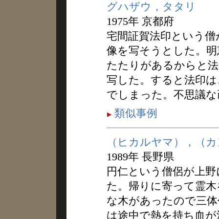
グハザウ，タタリ
1975年 京都府
宅間証賀法印という僧
像を写そうとした。明
たたりがあるからと法
写した。すると法印は
でしまった。不思議な
類似事例
（ヒカルヤマ），（カ
1989年 長野県
円仁という僧侶が上野
た。帰りに寄って霊木
な木があったので三体
は途中で熱を持ち血が