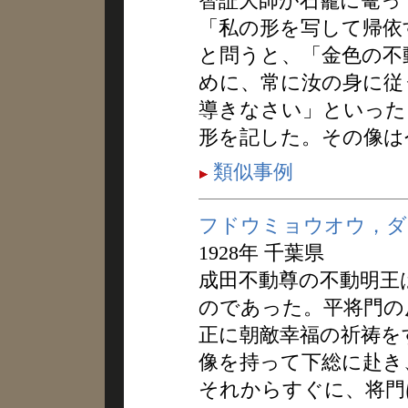
智証大師が石龕に篭っ
「私の形を写して帰依
と問うと、「金色の不
めに、常に汝の身に従
導きなさい」といった
形を記した。その像は
類似事例
フドウミョウオウ，ダ
1928年 千葉県
成田不動尊の不動明王
のであった。平将門の
正に朝敵幸福の祈祷を
像を持って下総に赴き
それからすぐに、将門