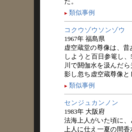
た。
類似事例
コクウゾウソンゾウ
1967年 福島県
虚空蔵堂の尊像は、昔
しようと百日参篭し、
川で閼伽水を汲んだら
影し忽ち虚空蔵尊像と
類似事例
センジュカンノン
1983年 大阪府
法海上人がいた頃に、
上人に仕え一夏の間香