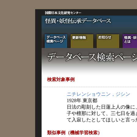
検索対象事例
ニチレンショウニン，ジシン
1928年 東京都
日法の彫刻した日蓮上人の像に
子や檀那に対して、三七日を過
て入寂したとしてほしいと言っ
類似事例（機械学習検索）