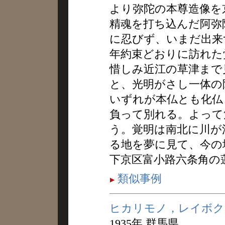
より弥陀の本尊造像を
精魂を打ち込んだ阿弥
に忍びず、いまだ出来
年約束どおりに訪れた
惜しみ近江の草津まで
と、光明がさし一体の
いずれが本仏とも化仏
負って別れる。よって
う。覚明は南北に川が
る地を夢に見て、今の
下京区富小路六条角の
類似事例
ヒカリモノ，レイボク
1935年 群馬県