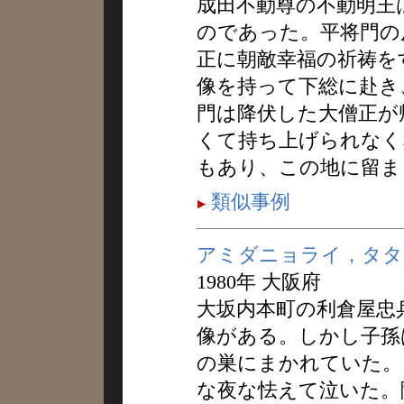
成田不動尊の不動明王
のであった。平将門の
正に朝敵幸福の祈祷を
像を持って下総に赴き
門は降伏した大僧正が
くて持ち上げられなく
もあり、この地に留ま
類似事例
アミダニョライ，タタ
1980年 大阪府
大坂内本町の利倉屋忠
像がある。しかし子孫
の巣にまかれていた。
な夜な怯えて泣いた。