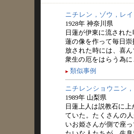
ニチレン，ゾウ，レイ
1928年 神奈川県
日蓮が伊東に流された
蓮の像を作って毎日崇
放された時には、喜ん
衆生の厄をはらう為に
類似事例
ニチレンショウニン，
1989年 山梨県
日蓮上人は説教石に上
ていた。たくさんの人
いお姫さんが側で座っ
たいな人たちが、生臭