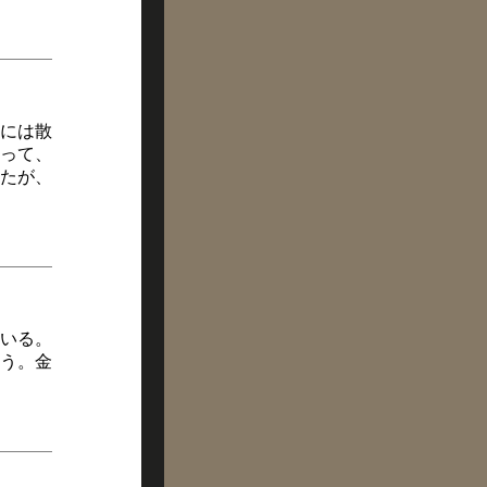
には散
って、
たが、
いる。
う。金