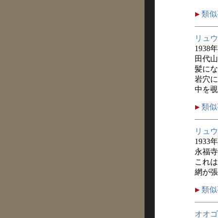
類似
リュウ
1938
田代山
髪にな
岩穴に
中を覗
類似
リュウ
1933
永福寺
これは
網が張
類似
オオゴ