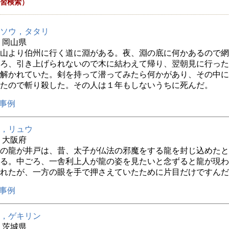
習検索）
ソウ，タタリ
年 岡山県
山より伯州に行く道に淵がある。夜、淵の底に何かあるので網
ろ、引き上げられないので木に結わえて帰り、翌朝見に行った
解かれていた。剣を持って潜ってみたら何かがあり、その中に
たので斬り殺した。その人は１年もしないうちに死んだ。
事例
，リュウ
年 大阪府
の龍が井戸は、昔、太子が仏法の邪魔をする龍を封じ込めたと
る。中ごろ、一舎利上人が龍の姿を見たいと念ずると龍が現わ
れたが、一方の眼を手で押さえていたために片目だけですんだ
事例
，ゲキリン
年 茨城県