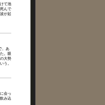
けて池
死んで
波が起
で、あ
いた。眼
の大勢
いう。
に会っ
飲み込