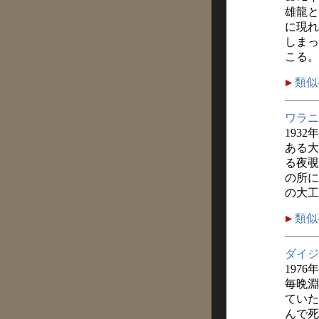
雄龍と
に現れ
しまっ
こる。
類似
ワラニ
1932
ある大
る夜覗
の所に
の大工
類似
ダイジ
1976
毎晩淵
ていた
んで死