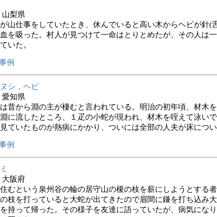
年 山梨県
が山仕事をしていたとき、休んでいると高い木からヘビが針(
血を吸った。村人が見つけて一命はとりとめたが、その人は一
ていた。
事例
ヌシ，ヘビ
年 愛知県
は昔から淵の主が棲むと言われている。明治の初年頃、材木を
淵に流したところ、１疋の小蛇が現われ、材木を咥えて泳いで
見ていたものが熱病にかかり、ついには全部の人夫が床につい
事例
ミ
年 大阪府
住むという泉州谷の輪の居守山の榎の枝を薪にしようとする者
の枝を打っていると大蛇が出てきたので眉間に鎌を打ち込み大
を持って帰った。その様子を友達に語っていたが、病気になり