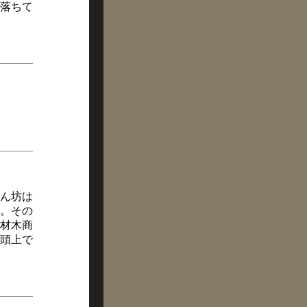
落ちて
ん坊は
。その
材木商
頭上で