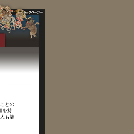
ことの
頭を持
人も龍