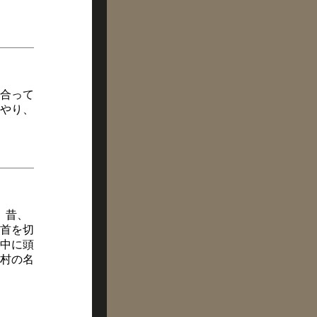
合って
やり、
。昔、
首を切
中に頭
村の名