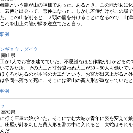
雌龍という龍が山の神様であった。あるとき、この龍が女に化
、若侍と出会って、恋仲になった。しかし若侍だけがこの場で
た。この山を削ると、２頭の龍を分けることになるので、山津
これを山上の龍が鱗を逆立てたと言う。
事例
ンギョウ，ダイク
年 岡山県
工が1人でお宮を建てていた。不思議なほど作業がはかどるの
いてみた所、その大工と寸分違わぬ大工が30～50人も働いて
ほくろがあるのが本当の大工だという。お宮が出来上がると外
は谷間へ落ちて死に、そこには沢山の藁人形が重なっていたと
事例
ャ
年 高知県
に行く庄屋の娘がいた。そこにすむ大蛇が青年に姿を変えて娘
。庄屋が針を刺した藁人形を淵の中に入れると、大蛇はそれを
んだ。