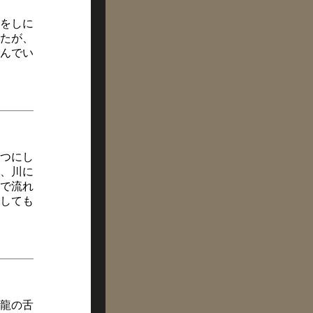
をしに
たが、
んでい
つにし
、川に
で流れ
しても
龍の舌