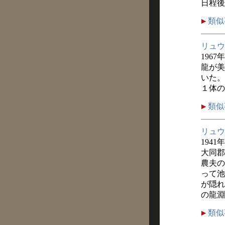
日程後
類似
リュウ
1967
龍が美
いた。
１体の
類似
リュウ
1941
大同郡
農夫の
って池
が隠れ
の龍淵
類似