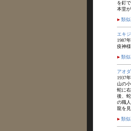
を釘で
本堂が
類似
エキジ
1987
疫神様
類似
アオダ
1937
山の小
蛇に右
後、蛇
の職人
龍を見
類似