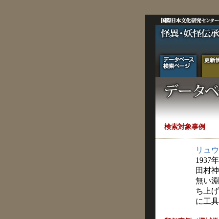
検索対象事例
リュウ
1937
田村神
無い淵
ち上げ
に工具