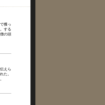
で獲っ
。する
僧の頭
伝えら
れた。
。