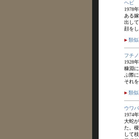
ヘビ
1978
ある嫁
出して
顔をし
類似
フチノ
1928
糠淵に
ぶ際に
それを
類似
ウワバ
1974
大蛇が
た。榎
して枝