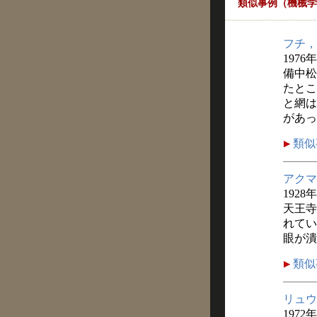
類似事例（機械学
フチ，
1976
備中松
たとこ
と網は
があっ
類似
アクマ
1928
天王寺
れてい
眼が潰
類似
リュウ
1972