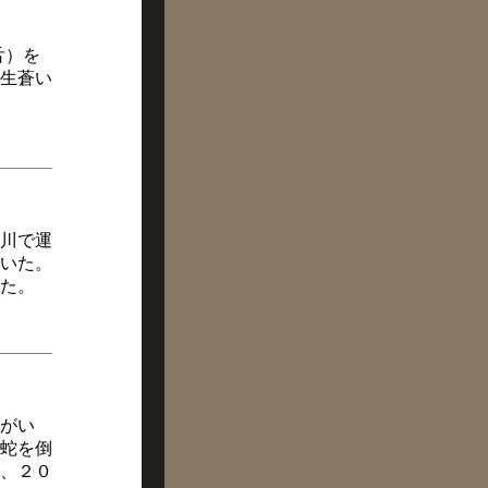
舌）を
生蒼い
川で運
いた。
た。
がい
蛇を倒
、２０