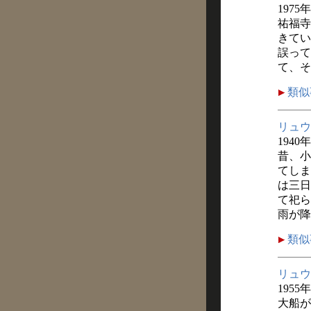
1975
祐福寺
きてい
誤って
て、そ
類似
リュウ
1940
昔、小
てしま
は三日
て祀ら
雨が降
類似
リュウ
1955
大船が