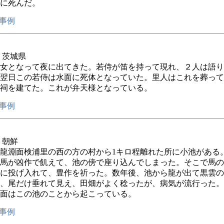
に死んだ。
事例
年 茨城県
女となって夜に出てきた。若侍が笛を持って現れ、２人は語り
翌日この若侍は水面に死体となっていた。里人はこれを葬って
祠を建てた。これが弁天様となっている。
事例
年 朝鮮
龍淵面検浦里の西の方の村から1キロ程離れた所に小池がある
馬が凶作で飢えて、池の傍で座り込んでしまった。そこで馬の
に投げ入れて、豊作を祈った。数年後、池から龍が出て黒雲の
、尾だけ垂れて見え、田畑がよく稔ったが、病気が流行った。
面はこの池のことから起こっている。
事例