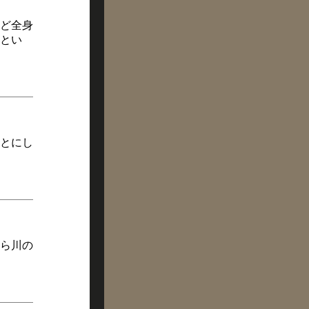
ど全身
とい
とにし
ら川の