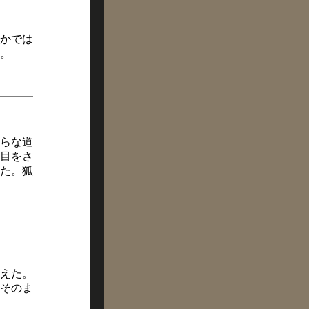
かでは
。
らな道
目をさ
た。狐
えた。
そのま