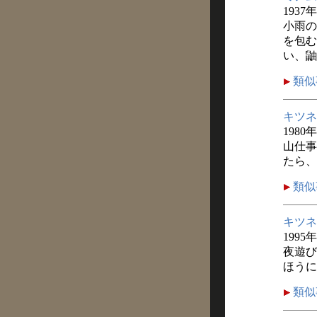
1937
小雨の
を包む
い、鼬
類似
キツネ
1980
山仕事
たら、
類似
キツネ
1995
夜遊び
ほうに
類似