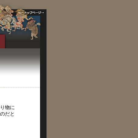
り物に
のだと