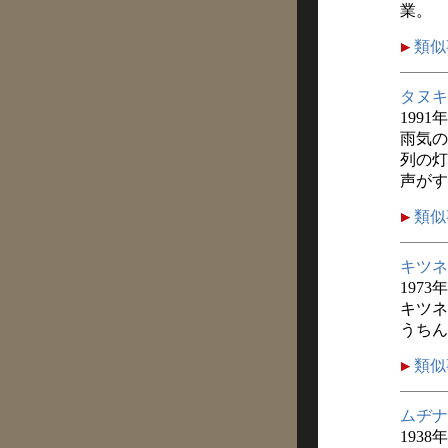
業。
類似
タヌキ
1991
雨気の
列の灯
声がす
類似
キツネ
1973
キツネ
うちん
類似
ムヂナ
1938