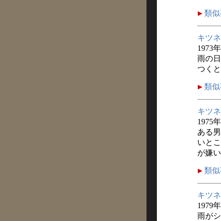
類似
キツネ
1973
雨の日
つくと
類似
キツネ
1975
ある男
いとこ
が嫌い
類似
キツネ
1979
雨がシ