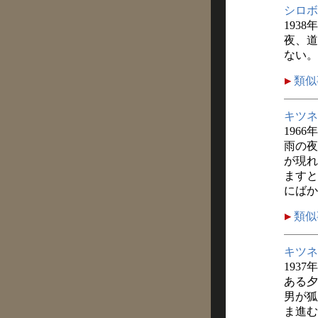
シロボ
1938
夜、道
ない。
類似
キツネ
1966
雨の夜
が現れ
ますと
にばか
類似
キツネ
1937
ある夕
男が狐
ま進む