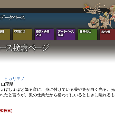
，ヒカリモノ
年 山形県
ょぼしょぼと降る宵に、身に付けている蓑や笠が白く光る。光
れたと言うが、狐の仕業だから構わずにいるとじきに離れるも
習検索）