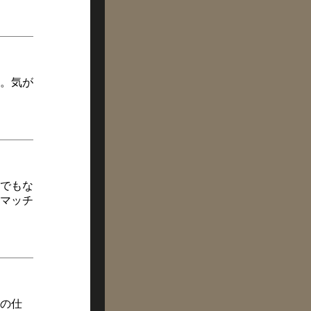
。気が
でもな
マッチ
の仕