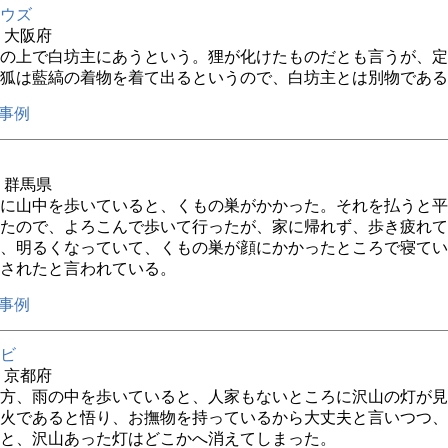
ウズ
年 大阪府
の上で白坊主にあうという。狸が化けたものだとも言うが、定
狐は藍縞の着物を着て出るというので、白坊主とは別物である
事例
年 群馬県
に山中を歩いていると、くもの巣がかかった。それを払うと平
たので、よろこんで歩いて行ったが、家に帰れず、歩き疲れて
、明るくなっていて、くもの巣が顔にかかったところで寝てい
されたと言われている。
事例
ビ
年 京都府
方、雨の中を歩いていると、人家もないところに沢山の灯が見
火であると悟り、お撫物を持っているから大丈夫と言いつつ、
と、沢山あった灯はどこかへ消えてしまった。