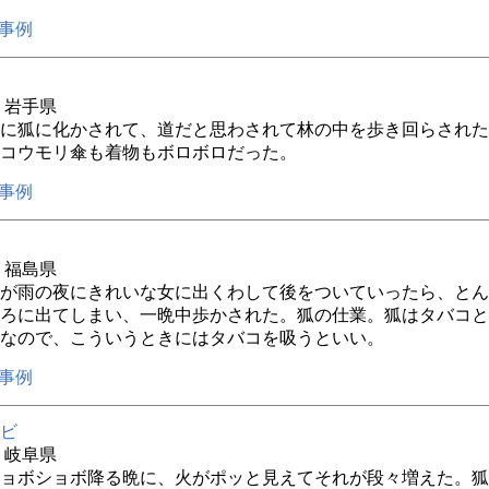
事例
年 岩手県
に狐に化かされて、道だと思わされて林の中を歩き回らされた
コウモリ傘も着物もボロボロだった。
事例
年 福島県
が雨の夜にきれいな女に出くわして後をついていったら、とん
ろに出てしまい、一晩中歩かされた。狐の仕業。狐はタバコと
なので、こういうときにはタバコを吸うといい。
事例
ビ
年 岐阜県
ョボショボ降る晩に、火がポッと見えてそれが段々増えた。狐