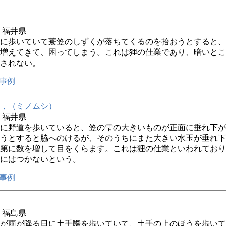
年 福井県
に歩いていて蓑笠のしずくが落ちてくるのを拾おうとすると、
増えてきて、困ってしまう。これは狸の仕業であり、暗いとこ
されない。
事例
，（ミノムシ）
年 福井県
に野道を歩いていると、笠の雫の大きいものが正面に垂れ下が
うとすると脇へのけるが、そのうちにまた大きい水玉が垂れ下
第に数を増して目をくらます。これは狸の仕業といわれており
にはつかないという。
事例
年 福島県
が雨が降る日に土手際を歩いていて、土手の上のほうを歩いて