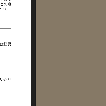
との道
つく
は怪異
いたり