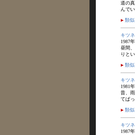
道の真
んでい
類似
キツネ
1987
昼間、
りとい
類似
キツネ
1981
昔、雨
てぱっ
類似
キツネ
1987