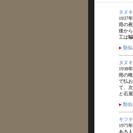
タヌキ
1937
雨の夜
後から
工は騙
類似
タヌキ
1938
雨の晩
で払お
て、次
と石屋
類似
キツネ
1975
ある人