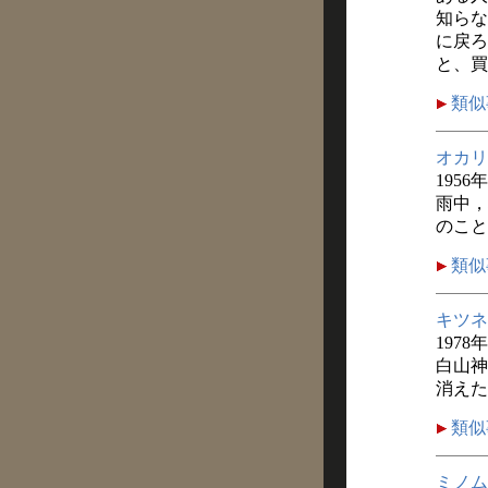
知らな
に戻ろ
と、買
類似
オカリ
1956
雨中，
のこと
類似
キツネ
1978
白山神
消えた
類似
ミノム