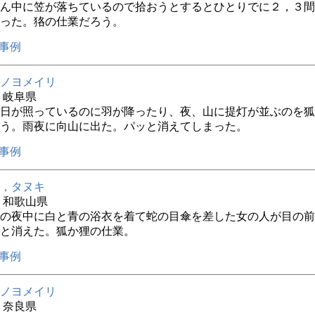
ん中に笠が落ちているので拾おうとするとひとりでに２，３間
った。狢の仕業だろう。
事例
ノヨメイリ
年 岐阜県
日が照っているのに羽が降ったり、夜、山に提灯が並ぶのを狐
う。雨夜に向山に出た。パッと消えてしまった。
事例
，タヌキ
年 和歌山県
の夜中に白と青の浴衣を着て蛇の目傘を差した女の人が目の前
と消えた。狐か狸の仕業。
事例
ノヨメイリ
年 奈良県