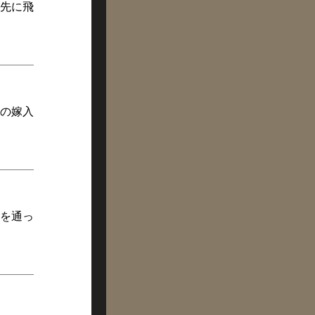
先に飛
の嫁入
を通っ