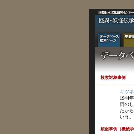
検索対象事例
キツネ
1944
雨のし
たから
いう。
類似事例（機械学