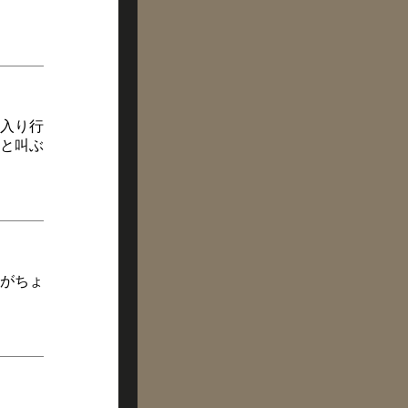
入り行
と叫ぶ
がちょ