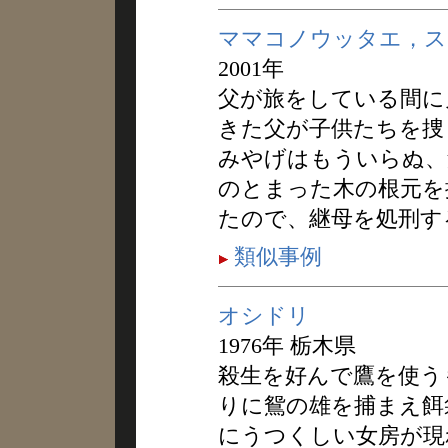
ママコノウッタエ，ス
2001年
父が旅をしている間に
きた父が子供たちを捜
みやげはもういらぬ、
のとまった木の根元を
たので、継母を処刑す
類似事例
オシドリ
1976年 栃木県
殺生を好んで鷹を使う
りに鴛の雄を捕まえ餌
にうつくしい女房が現