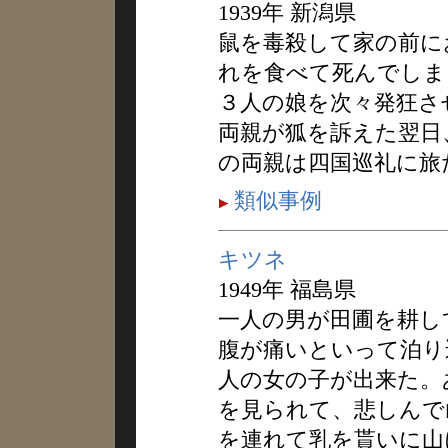
1939年 新潟県
鼠を毒殺して家の前に
れを食べて死んでしま
３人の娘を次々発狂さ
両親が狐を訴えた翌日
の両親は四国巡礼に旅
類似事例
キツネ
1949年 福島県
一人の男が田圃を耕し
腹が痛いといって泊り
人の女の子が出来た。
を見られて、悲しんで
を連れて乳を貰いに山