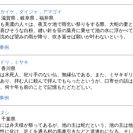
ガイケ，ダイジャ，アマゴイ
2年 滋賀県，岐阜県，福井県
も美濃の人々は、夜叉ケ池で雨乞い祭りをする際、大蛇の妻と
喜びそうな白粉、縫い針を笹の葉舟に乗せて池の水に浮かべて
沈めば望みの雨が降り、吹き返せば願いが叶わないという。
事例
ドリ，ミサキ
年 香川県
は水死人、祀り手のない仏、無縁仏である。また、ミサキギリ
あり、拝む人に頼んで拝んでもらったというが、口寄せの話は
、何十年も前のことで記憶もたどたどしい。
事例
ヌシ
年 千葉県
には弁天様が祭ってあるが、池の主は蛇だという。池の主は他
性に化け、近くを通る村の馬車引きなどと道連れになる。そし