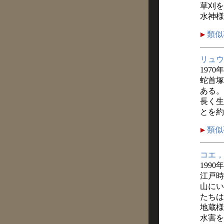
草刈を
水神様
類似
リュウ
1970
蛇首塚
ある。
長く生
とを約
類似
コエ，
1990
江戸時
山にい
たちは
地蔵様
水害を