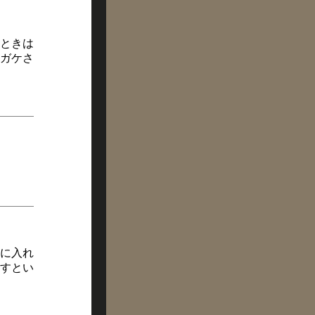
ときは
ガケさ
に入れ
すとい