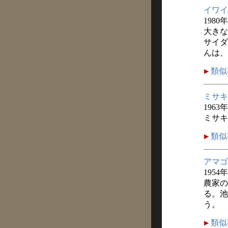
イワイ
1980
大きな
サイダ
んは、
類似
ミサキ
1963
ミサキ
類似
アマゴ
1954
農家の
る。池
う。
類似