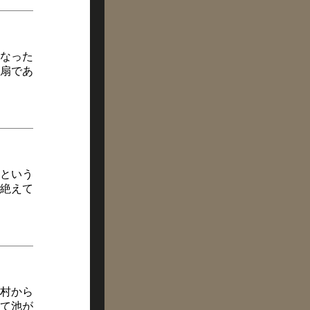
なった
扇であ
という
絶えて
村から
て池が