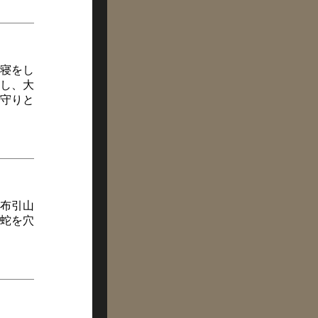
寝をし
し、大
守りと
布引山
蛇を穴