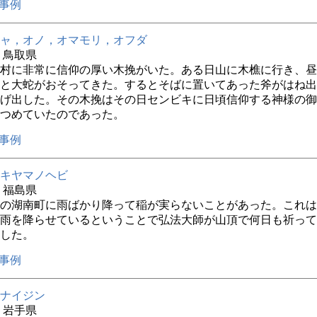
事例
ャ，オノ，オマモリ，オフダ
年 鳥取県
村に非常に信仰の厚い木挽がいた。ある日山に木樵に行き、昼
と大蛇がおそってきた。するとそばに置いてあった斧がはね出
げ出した。その木挽はその日センビキに日頃信仰する神様の御
つめていたのであった。
事例
キヤマノヘビ
年 福島県
の湖南町に雨ばかり降って稲が実らないことがあった。これは
雨を降らせているということで弘法大師が山頂で何日も祈って
した。
事例
ナイジン
年 岩手県