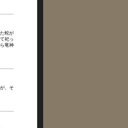
た蛇が
て祀っ
ら竜神
が、そ