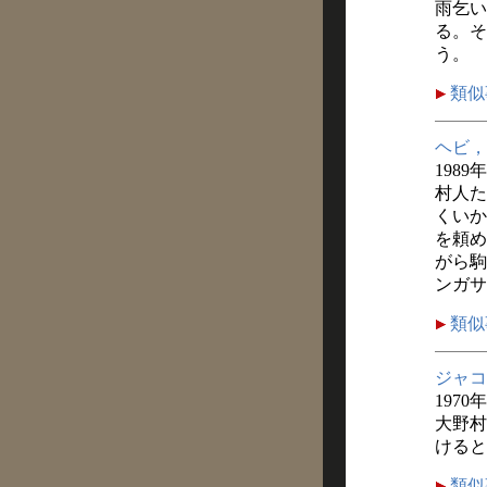
雨乞い
る。そ
う。
類似
ヘビ，
1989
村人た
くいか
を頼め
がら駒
ンガサ
類似
ジャコ
1970
大野村
けると
類似