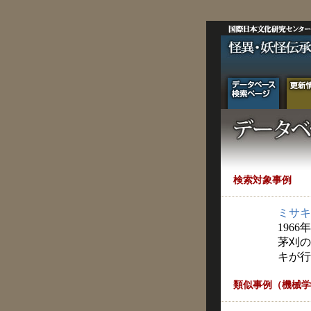
検索対象事例
ミサキ
1966
茅刈の
キが行
類似事例（機械学