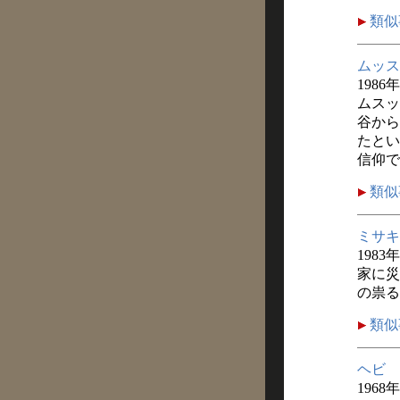
類似
ムッス
1986
ムスッ
谷から
たとい
信仰で
類似
ミサキ
1983
家に災
の祟る
類似
ヘビ
1968