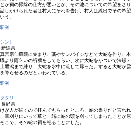
とか祠の掃除の仕方が悪いとか、その池についての希望をさり
話しかけられた者は村人にそれを告げ、村人は総出でその希望
いう。
事例
シン）
年 新潟県
真言宗仙蔵院に集まり、藁やサンバイシなどで大蛇を作り、本
職より雨乞いの祈禱をしてもらい、次に大蛇をかついで法螺・
上堰潟まで練り、大蛇を水中に流して帰った。すると大蛇が雲
を降らせるのだといわれている。
事例
タタリ
年 長野県
けが人が続くので拝んでもらったところ、蛇の祟りだと言われ
、草刈りにいって草と一緒に蛇の頭を刈ってしまったことが原
そこで、その蛇の祠を祀ることにした。