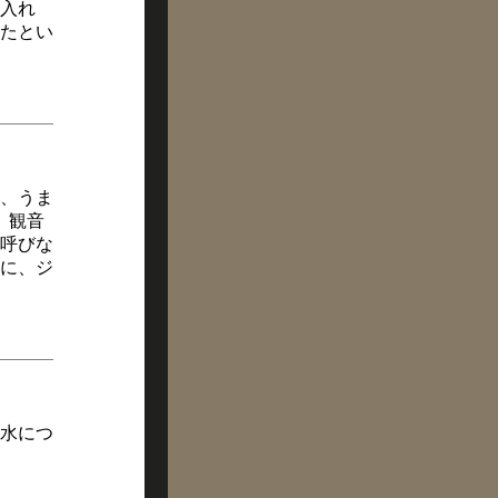
入れ
たとい
、うま
、観音
呼びな
に、ジ
水につ