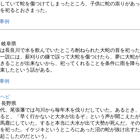
していて蛇を傷つけてしまったところ、子供に蛇の祟りがあっ
を祀るとおさまった。
事例
年 岐阜県
は長良川で水を飲んでいたところ刎ねられた大蛇の首を祀った
一説には、薪刈りの鎌で誤って大蛇を傷つけたら、夢に大蛇が
きることが出来ないから、祀ってくれることを条件に雨を降ら
束したという話がある。
事例
ヘビ
年 長野県
代、尾張藩では与川から毎年木を伐りだしていた。あるとき、
ると、「早く行かないと大水が出るぞ」という声が聞こえたが
馬鹿にしていた。すると本当に大水が出て大勢が死んだ。その
を祀った。イケジキというところにあった沼の蛇が抜け出すた
起こしたのだという。