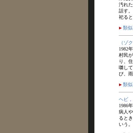
汚れた
話す。
祀ると
類似
（ゾク
1982
村民が
り、住
囃して
び、雨
類似
ヘビ，
1986
病人や
るとき
いう。