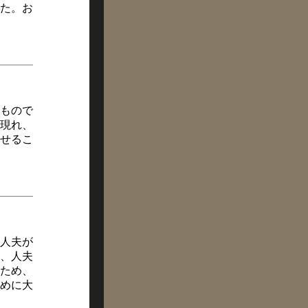
た。お
もので
現れ、
せるこ
人夫が
、人夫
ため、
めに大