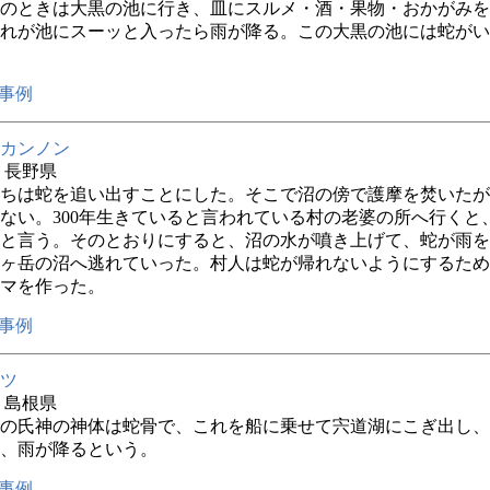
のときは大黒の池に行き、皿にスルメ・酒・果物・おかがみを
れが池にスーッと入ったら雨が降る。この大黒の池には蛇がい
事例
カンノン
年 長野県
ちは蛇を追い出すことにした。そこで沼の傍で護摩を焚いたが
ない。300年生きていると言われている村の老婆の所へ行くと
と言う。そのとおりにすると、沼の水が噴き上げて、蛇が雨を
ヶ岳の沼へ逃れていった。村人は蛇が帰れないようにするため
マを作った。
事例
ツ
年 島根県
の氏神の神体は蛇骨で、これを船に乗せて宍道湖にこぎ出し、
、雨が降るという。
事例