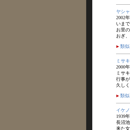
ヤシャ
200
いまで
お里の
おぎ、
類似
ミサキ
2000
ミサキ
行事が
久しく
類似
イケノ
1939
長沼池
来た女