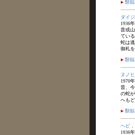
類似
ダイジ
1936
昔或山
ている
蛇は逃
御札を
類似
ヌノヒ
1970
昔、今
の蛇が
へもど
類似
ヘビ，
1936