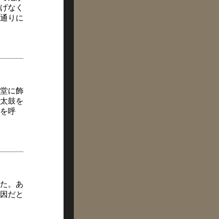
げなく
通りに
堂に飾
太鼓を
を呼
た。あ
因だと