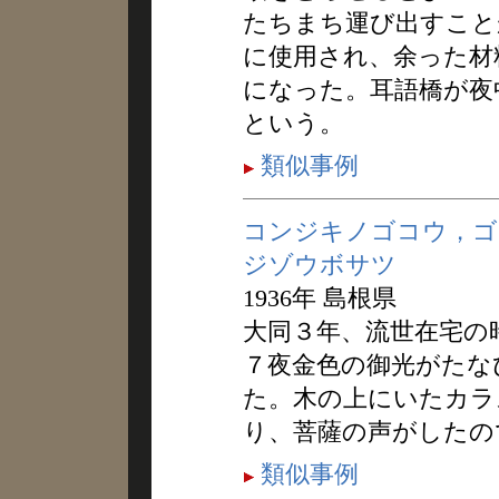
たちまち運び出すこと
に使用され、余った材
になった。耳語橋が夜
という。
類似事例
コンジキノゴコウ，ゴ
ジゾウボサツ
1936年 島根県
大同３年、流世在宅の
７夜金色の御光がたな
た。木の上にいたカラ
り、菩薩の声がしたの
類似事例