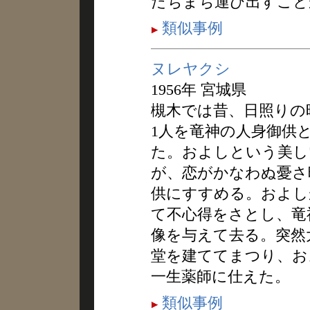
たちまち運び出すこと
類似事例
ヌレヤクシ
1956年 宮城県
槻木では昔、日照りの
1人を竜神の人身御供
た。およしという美し
が、恋がかなわぬ憂さ
供にすすめる。およし
て不心得をさとし、竜
像を与えて去る。突然
堂を建ててまつり、お
一生薬師に仕えた。
類似事例