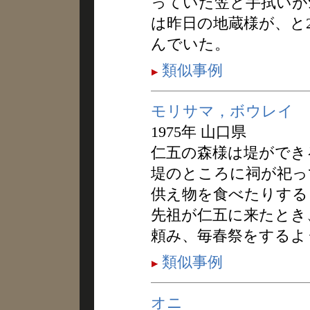
っていた笠と手拭いが
は昨日の地蔵様が、と
んでいた。
類似事例
モリサマ，ボウレイ
1975年 山口県
仁五の森様は堤ができ
堤のところに祠が祀っ
供え物を食べたりする
先祖が仁五に来たとき
頼み、毎春祭をするよ
類似事例
オニ