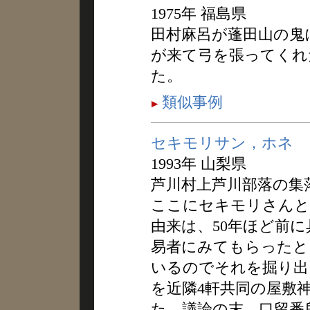
1975年 福島県
田村麻呂が蓬田山の鬼
が来て弓を張ってくれ
た。
類似事例
セキモリサン，ホネ
1993年 山梨県
芦川村上芦川部落の集
ここにセキモリさんと
由来は、50年ほど前
易者にみてもらったと
いるのでそれを掘り出
を近隣4軒共同の屋敷
た、議論の末、口留番