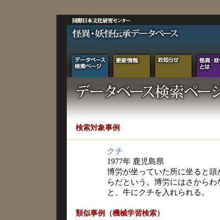
検索対象事例
クチ
1977年 鹿児島県
博労が坐っていた所に坐ると頭
らだという。博労にはさからわ
と、牛にクチを入れられる。
類似事例（機械学習検索）