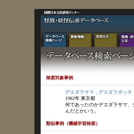
検索対象事例
デエダラサマ，デエダラボッチ
1982年 東京都
何であったのかデエダラサマ、
んだとかいう。
類似事例（機械学習検索）