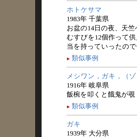
ホトケサマ
1983年 千葉県
お盆の14日の夜、天
むすびを12個作って供
当を持っていったので
類似事例
メシワン，ガキ，（ゾ
1916年 岐阜県
飯椀を叩くと餓鬼が覗
類似事例
ガキ
1939年 大分県