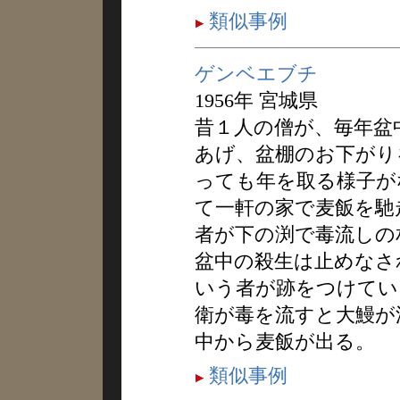
類似事例
ゲンベエブチ
1956年 宮城県
昔１人の僧が、毎年盆
あげ、盆棚のお下がり
っても年を取る様子が
て一軒の家で麦飯を馳
者が下の渕で毒流しの
盆中の殺生は止めなさ
いう者が跡をつけてい
衛が毒を流すと大鰻が
中から麦飯が出る。
類似事例