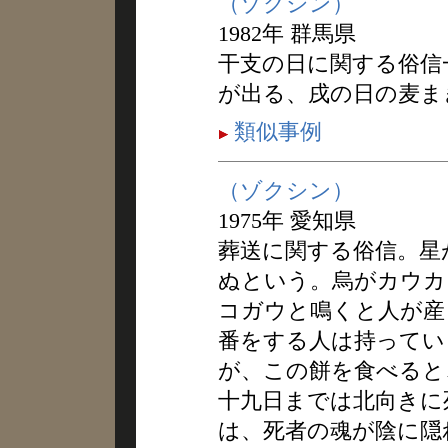
（ゾクシン）
1982年 群馬県
干支の日に関する俗信
が出る、戌の日の麦ま
類似事例
（ゾクシン）
1975年 愛知県
葬送に関する俗信。星
ぬという。烏がカウカ
コガウと鳴くと人が産
番をする人は持ってい
が、この餅を食べると
十九日までは北向きに
は、死者の魂が陰に隠